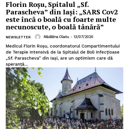
Florin Roșu, Spitalul „Sf.
Parascheva” din Iași: „SARS Cov2
este încă o boală cu foarte multe
Un proiect
necunoscute, o boală tânără”
FREEDOM HOUSE ROMÂNIA
Mădălina Olariu
-
13/07/2020
NEWSLETTER
Medicul Florin Roșu, coordonatorul Compartimentului
de Terapie Intensivă de la Spitalul de Boli Infecțioase
„Sf. Parascheva” din Iași, are un optimism care dă
PRESShub
speranță...
Despre noi / Echipa
Proiecte editoriale
Rețea
Contact