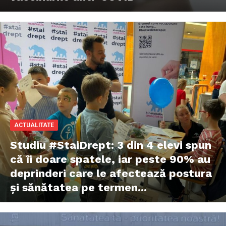
ACTUALITATE
Studiu #StaiDrept: 3 din 4 elevi spun
că îi doare spatele, iar peste 90% au
deprinderi care le afectează postura
și sănătatea pe termen...