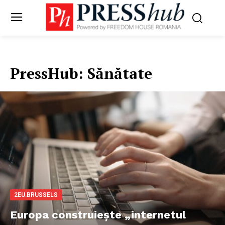
PressHub:
Sănătate
2EU.BRUSSELS
Europa construiește „internetul