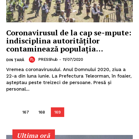
Coronavirusul de la cap se-mpute:
indisciplina autorităților
contaminează populația…
PRESShub
-
11/07/2020
DIN ȚARĂ
Vremea coronavirusului. Anul Domnului 2020, ziua a
22-a din luna iunie. La Prefectura Teleorman, în foaier,
așteptau peste treizeci de persoane. Presă și
personal...
167
168
169
Ultima oră