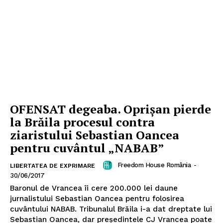
OFENSAT degeaba. Oprișan pierde
la Brăila procesul contra
ziaristului Sebastian Oancea
pentru cuvântul „NABAB”
Freedom House România
-
LIBERTATEA DE EXPRIMARE
30/06/2017
Un proiect
Baronul de Vrancea îi cere 200.000 lei daune
FREEDOM HOUSE ROMÂNIA
jurnalistului Sebastian Oancea pentru folosirea
cuvântului NABAB. Tribunalul Brăila i-a dat dreptate lui
Sebastian Oancea, dar președintele CJ Vrancea poate