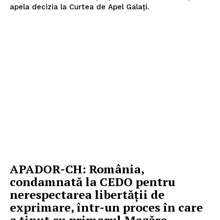
apela decizia la Curtea de Apel Galați.
PRESShub
Despre noi / Echipa
Proiecte editoriale
Rețea
Contact
APADOR-CH: România,
condamnată la CEDO pentru
nerespectarea libertății de
exprimare, într-un proces în care
a ținut cu primarul Mazăre