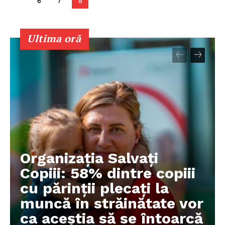
6
7
8
Ultima oră
Organizația Salvați
Copiii: 58% dintre copiii
cu părinții plecați la
muncă în străinătate vor
ca aceștia să se întoarcă