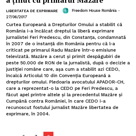
Freedom House România
-
LIBERTATEA DE EXPRIMARE
27/06/2017
Curtea Europeană a Drepturilor Omului a stabilit că
România i-a încălcat dreptul la liberă exprimare
jurnalistei Feri Predescu, din Constanța, condamnată
în 2007 de o instanță din România pentru că l-a
criticat pe primarul Radu Mazăre într-o emisiune
televizată. Mazăre a cerut și primit despăgubiri de
peste 50.000 de RON de la jurnalistă, după o decizie a
justiției române care, așa cum a stabilit azi CEDO,
încalcă Articolul 10 din Convenția Europeană a
drepturilor omului. Pledoaria avocatului APADOR-CH,
care a reprezentat-o la CEDO pe Feri Predescu, a
făcut apel printre altele și la precedentul Mazăre și
Cumpănă contra României, în care CEDO i-a
recunoscut fostului jurnalist Mazăre libertatea de
exprimare, în 2004.