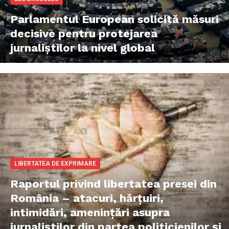
Parlamentul European solicită măsuri
decisive pentru protejarea
jurnaliștilor la nivel global
LIBERTATEA DE EXPRIMARE
Raportul privind libertatea presei din
România – atacuri, hărțuiri,
intimidări, amenințări asupra
jurnaliștilor din partea politicienilor și