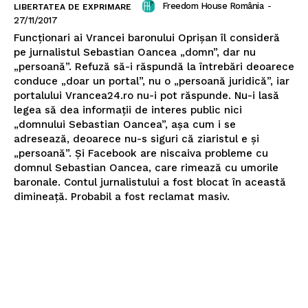
Freedom House România
-
LIBERTATEA DE EXPRIMARE
27/11/2017
Funcționari ai Vrancei baronului Oprișan îl consideră
pe jurnalistul Sebastian Oancea „domn”, dar nu
„persoană”. Refuză să-i răspundă la întrebări deoarece
conduce „doar un portal”, nu o „persoană juridică”, iar
portalului Vrancea24.ro nu-i pot răspunde. Nu-i lasă
legea să dea informații de interes public nici
„domnului Sebastian Oancea”, așa cum i se
adresează, deoarece nu-s siguri că ziaristul e și
„persoană”. Și Facebook are niscaiva probleme cu
domnul Sebastian Oancea, care rimează cu umorile
baronale. Contul jurnalistului a fost blocat în această
dimineață. Probabil a fost reclamat masiv.