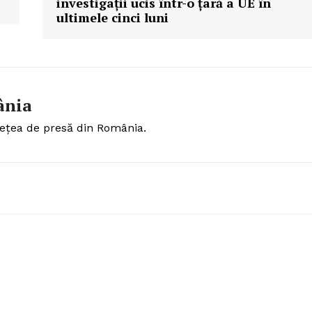
investigații ucis într-o țară a UE în
ultimele cinci luni
ânia
ețea de presă din România.