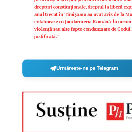
drepturi constituționale, dreptul la liberă ex
anul trecut în Timișoara au avut aviz de la Mun
colaborare cu Jandarmeria Română. În niciunul
violență sau alte fapte condamnate de Codul P
justificată.”
Urmărește-ne pe Telegram