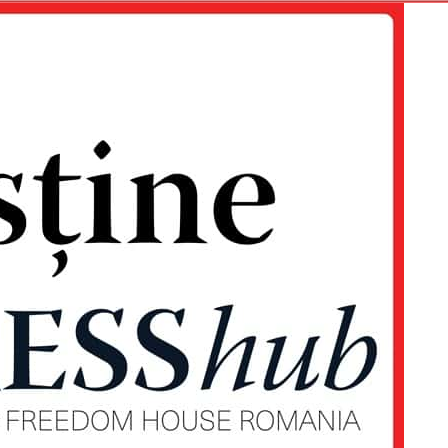
Proiecte editoriale
Rețea
Contact
iect
 HOUSE
NIA