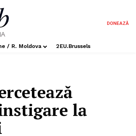
DONEAZĂ
me / R. Moldova
2EU.Brussels
cercetează
nstigare la
i