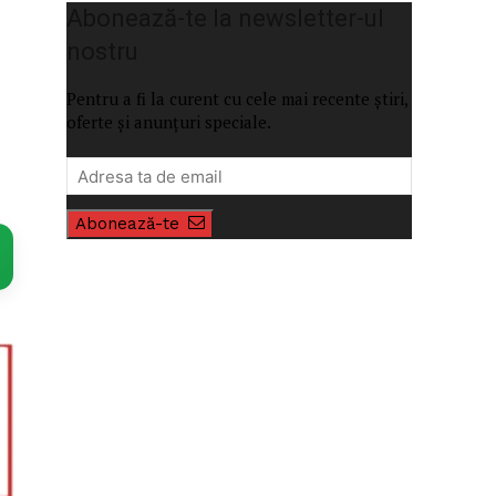
Abonează-te la newsletter-ul
nostru
Pentru a fi la curent cu cele mai recente știri,
oferte și anunțuri speciale.
Abonează-te