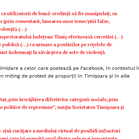
ca utilizatorii de bună-credință să fie manipulați, cu
u (prin comentarii, lansarea unor teme/știri false,
iolență). (…)
 Inspectoratului Județean Timiș efectuează cercetări (…)
re publică (…) ca urmare a postărilor pe rețelele de
sunt îndemnați la săvârșirea de acte de violență.
timidare a celor care postează pe Facebook, în contextul î
n miting de protest de proporții în Timișoara și în alte
at, prin învrăjbirea diferitelor categorii sociale, prin
e politice de represiune”, susțin Societatea Timișoara și
isă curățare a mediului virtual de posibili infractori
eni care își exercită unul dintre cele mai importante