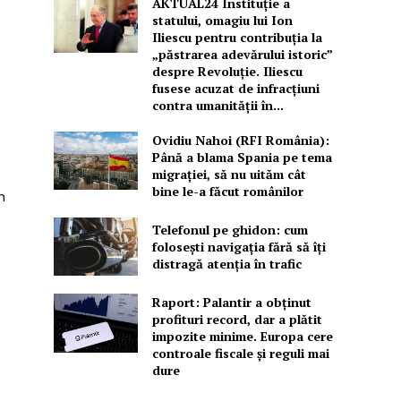
AKTUAL24 Instituție a
statului, omagiu lui Ion
Iliescu pentru contribuția la
„păstrarea adevărului istoric”
despre Revoluție. Iliescu
fusese acuzat de infracțiuni
contra umanității în...
Ovidiu Nahoi (RFI România):
Până a blama Spania pe tema
migrației, să nu uităm cât
bine le-a făcut românilor
n
Telefonul pe ghidon: cum
folosești navigația fără să îți
distragă atenția în trafic
Raport: Palantir a obținut
profituri record, dar a plătit
impozite minime. Europa cere
controale fiscale și reguli mai
dure