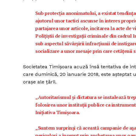
Sub protecția anonimatului, a existat tendința 
ajutorul unor tactici ascunse în interes propri
partajarea unor articole, incitarea la acte de v
Polițiștii de investigații criminale din cadrul
sub aspectul săvârșirii infracțiunii de instiga
socializare a unor mesaje prin care cetățenii 
Societatea Timișoara acuză însă tentativa de in
care duminică, 20 ianuarie 2018, este așteptat u
orașe ale țării.
„Autoritarismul și dictatura se instalează trept
folosirea unor instituții publice ca instrument
Inițiativa Timișoara.
„Suntem surprinși că această campanie de așa-z
periculoși a început prin anchetarea unor oam