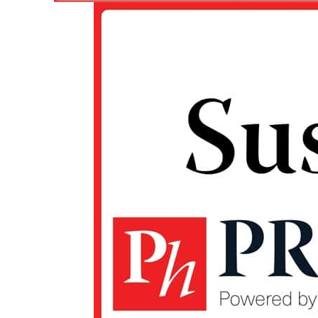
Un pro
FREEDOM
ROMÂ