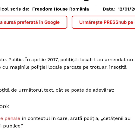
icol scris de:
Freedom House România
Data:
12/01/2
 sursă preferată în Google
Urmărește PRESShub pe
. Politic. În aprilie 2017, polițiștii locali l-au amendat cu
cu mașinile poliției locale parcate pe trotuar, însoțită
oțită de următorul text, cât se poate de adevărat:
book
re penale
în contextul în care, arată poliția, „cetățenii au
i publice.”