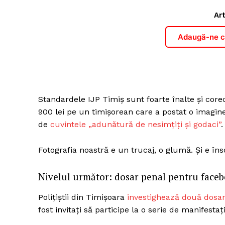
Art
Adaugă-ne ca
Standardele IJP Timiș sunt foarte înalte și corecte
900 lei pe un timișorean care a postat o imagine 
de
cuvintele „adunătură de nesimțiți și godaci”
.
Fotografia noastră e un trucaj, o glumă. Și e îns
Nivelul următor: dosar penal pentru face
Polițiștii din Timișoara
investighează două dosa
fost invitați să participe la o serie de manifestați