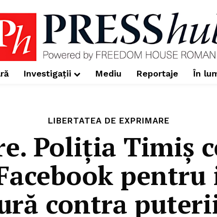
ră
Investigații
Mediu
Reportaje
În lu
LIBERTATEA DE EXPRIMARE
e. Poliția Timiș 
 Facebook pentru i
ură contra puteri