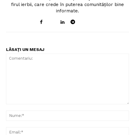
firul ierbii, care crede în puterea comunităților bine
informate.
LĂSAȚI UN MESAJ
Comentariu:
Nu
Un proiect
FREEDOM HOUSE ROMÂNIA
Ema