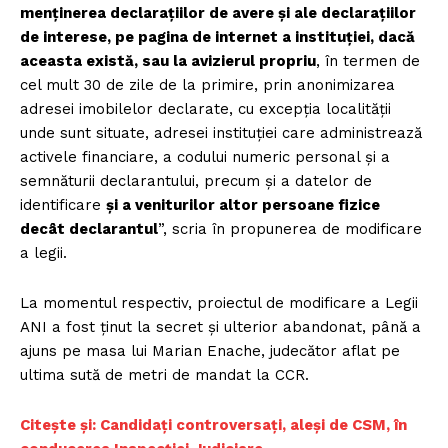
menţinerea declaraţiilor de avere şi ale declaraţiilor
de interese, pe pagina de internet a instituţiei, dacă
aceasta există, sau la avizierul propriu
, în termen de
cel mult 30 de zile de la primire, prin anonimizarea
adresei imobilelor declarate, cu excepţia localităţii
unde sunt situate, adresei instituţiei care administrează
activele financiare, a codului numeric personal şi a
semnăturii declarantului, precum şi a datelor de
identificare
şi a veniturilor altor persoane fizice
decât declarantul
”, scria în propunerea de modificare
a legii.
La momentul respectiv, proiectul de modificare a Legii
ANI a fost ţinut la secret și ulterior abandonat, până a
ajuns pe masa lui Marian Enache, judecător aflat pe
ultima sută de metri de mandat la CCR.
Citește și:
Candidați controversați, aleși de CSM, în