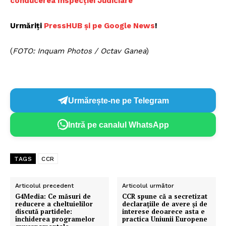
conducerea Inspecției Judiciare
Urmăriți
PressHUB și pe Google News
!
(
FOTO: Inquam Photos / Octav Ganea
)
Urmărește-ne pe Telegram
Intră pe canalul WhatsApp
TAGS
CCR
Articolul precedent
Articolul următor
G4Media: Ce măsuri de
CCR spune că a secretizat
reducere a cheltuielilor
declarațiile de avere și de
discută partidele:
interese deoarece asta e
închiderea programelor
practica Uniunii Europene