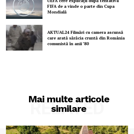
UEFA cere explicații după tentativa
FIFA de a vinde o parte din Cupa
Mondială
AKTUAL24 Filmări cu camera ascunsă
care arată sărăcia cruntă din România
comunistă în anii ’80
Mai multe articole
RELATED
similare