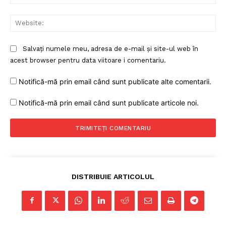
Web
PRESShub
Salvați numele meu, adresa de e-mail și site-ul web în
acest browser pentru data viitoare i comentariu.
Despre noi / Echipa
Proiecte editoriale
Notifică-mă prin email când sunt publicate alte comentarii.
Rețea
Notifică-mă prin email când sunt publicate articole noi.
Contact
DISTRIBUIE ARTICOLUL