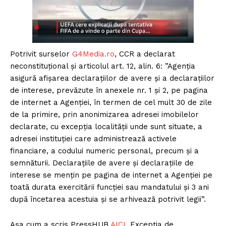
Potrivit surselor
G4Media.ro
, CCR a declarat
neconstituțional și articolul art. 12, alin. 6: ”Agenția
asigură afișarea declarațiilor de avere și a declarațiilor
de interese, prevăzute în anexele nr. 1 și 2, pe pagina
de internet a Agenției, în termen de cel mult 30 de zile
de la primire, prin anonimizarea adresei imobilelor
declarate, cu excepția localității unde sunt situate, a
adresei instituției care administrează activele
financiare, a codului numeric personal, precum și a
semnăturii. Declarațiile de avere și declarațiile de
interese se mențin pe pagina de internet a Agenției pe
toată durata exercitării funcției sau mandatului și 3 ani
după încetarea acestuia și se arhivează potrivit legii”.
Așa cum a scris PressHUB
AICI
, Excepția de