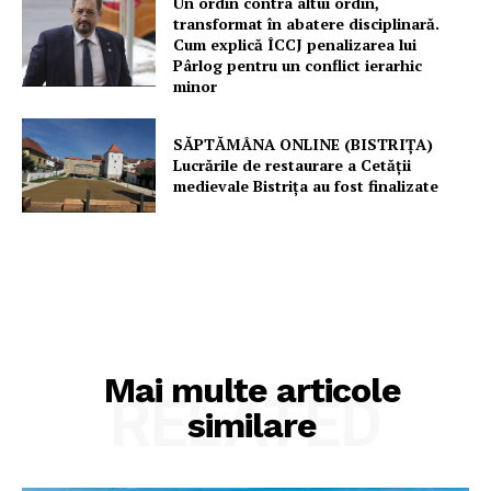
Un ordin contra altui ordin,
transformat în abatere disciplinară.
Cum explică ÎCCJ penalizarea lui
Pârlog pentru un conflict ierarhic
minor
SĂPTĂMÂNA ONLINE (BISTRIȚA)
Lucrările de restaurare a Cetăţii
medievale Bistriţa au fost finalizate
Mai multe articole
RELATED
similare