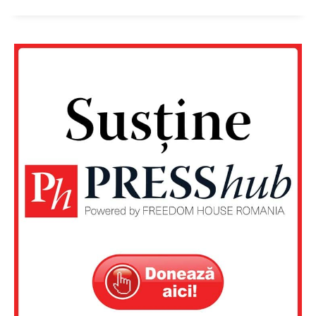
Un proiect
FREEDOM HOUSE ROMÂNIA
PRESShub
Despre noi / Echipa
Proiecte editoriale
Rețea