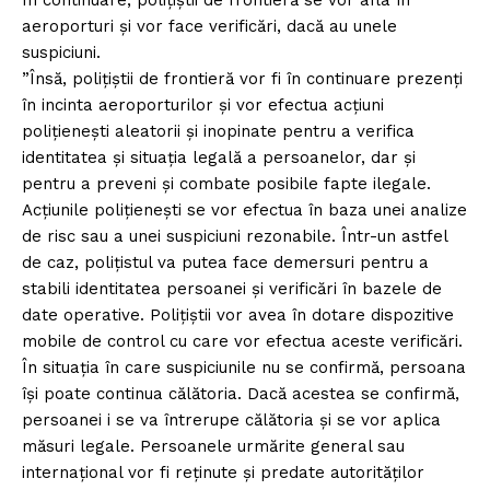
aeroporturi şi vor face verificări, dacă au unele
suspiciuni.
”Însă, poliţiştii de frontieră vor fi în continuare prezenţi
în incinta aeroporturilor şi vor efectua acţiuni
poliţieneşti aleatorii şi inopinate pentru a verifica
identitatea şi situaţia legală a persoanelor, dar şi
pentru a preveni şi combate posibile fapte ilegale.
Acţiunile poliţieneşti se vor efectua în baza unei analize
de risc sau a unei suspiciuni rezonabile. Într-un astfel
de caz, poliţistul va putea face demersuri pentru a
stabili identitatea persoanei şi verificări în bazele de
date operative. Poliţiştii vor avea în dotare dispozitive
mobile de control cu care vor efectua aceste verificări.
În situaţia în care suspiciunile nu se confirmă, persoana
îşi poate continua călătoria. Dacă acestea se confirmă,
persoanei i se va întrerupe călătoria şi se vor aplica
măsuri legale. Persoanele urmărite general sau
internaţional vor fi reţinute şi predate autorităţilor