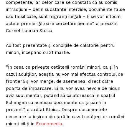
competente, iar celor care se constată că au comis
infracţiuni – deţin substanţe interzise, documente false
sau falsificate, sunt migranţi ilegali – li se vor întocmi
actele premergătoare cercetării penale”, a precizat
Cornel-Laurian Stoica.
Au fost prezentate şi condiţiile de călătorie pentru
minori, începând cu 31 martie.
”În ceea ce priveşte cetăţenii români minori, ca şi în
cazul adulţilor, aceştia nu vor mai efectua controlul de
frontieră şi vor merge, de asemenea, direct către
poarta de îmbarcare. Ei nu vor avea nevoie de niciun
aviz suplimentar, putând să călătorească în spaţiul
Schengen cu aceleaşi documente ca şi până în
prezent”, a arătat Stoica. Despre documentele
necesare la ieşirea din ţară în cazul cetăţenilor români
minori citiți în
Economedia.