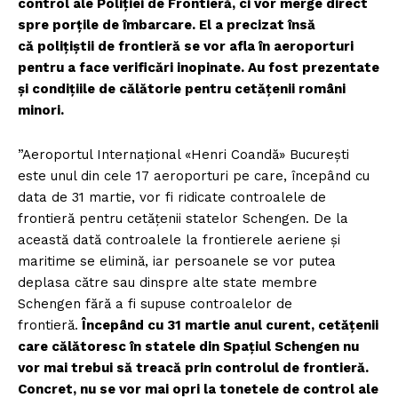
control ale Poliţiei de Frontieră, ci vor merge direct
spre porţile de îmbarcare. El a precizat însă
că poliţiştii de frontieră se vor afla în aeroporturi
pentru a face verificări inopinate. Au fost prezentate
şi condiţiile de călătorie pentru cetăţenii români
minori.
”Aeroportul Internaţional «Henri Coandă» Bucureşti
este unul din cele 17 aeroporturi pe care, începând cu
data de 31 martie, vor fi ridicate controalele de
frontieră pentru cetăţenii statelor Schengen. De la
această dată controalele la frontierele aeriene şi
maritime se elimină, iar persoanele se vor putea
deplasa către sau dinspre alte state membre
Schengen fără a fi supuse controalelor de
frontieră.
Începând cu 31 martie anul curent, cetăţenii
care călătoresc în statele din Spaţiul Schengen nu
vor mai trebui să treacă prin controlul de frontieră.
Concret, nu se vor mai opri la tonetele de control ale