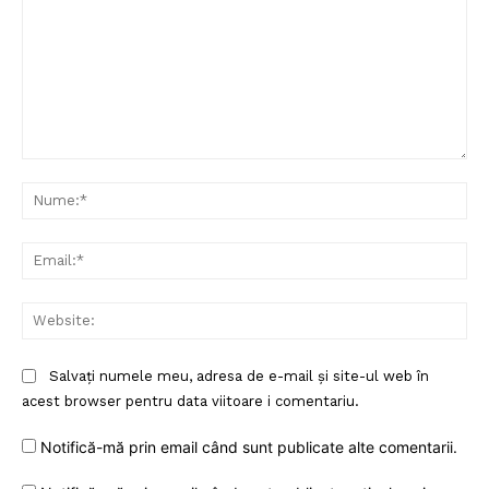
Comentariu:
Nu
Ema
Web
Salvați numele meu, adresa de e-mail și site-ul web în
acest browser pentru data viitoare i comentariu.
Notifică-mă prin email când sunt publicate alte comentarii.