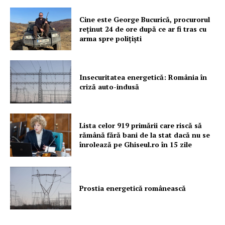
Cine este George Bucurică, procurorul
reținut 24 de ore după ce ar fi tras cu
arma spre polițiști
Un proiect
FREEDOM HOUSE ROMÂNIA
Insecuritatea energetică: România în
criză auto-indusă
PRESShub
Lista celor 919 primării care riscă să
Despre noi / Echipa
rămână fără bani de la stat dacă nu se
înrolează pe Ghiseul.ro în 15 zile
Proiecte editoriale
Rețea
Contact
Prostia energetică românească