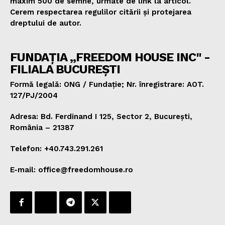
maxim 500 de semne, urmate de link la articol.
Cerem respectarea regulilor citării și protejarea
dreptului de autor.
FUNDAȚIA „FREEDOM HOUSE INC" -
FILIALA BUCUREȘTI
Formă legală: ONG / Fundație; Nr. înregistrare: AOT.
127/PJ/2004
Adresa: Bd. Ferdinand I 125, Sector 2, București,
România – 21387
Telefon: +40.743.291.261
E-mail: office@freedomhouse.ro