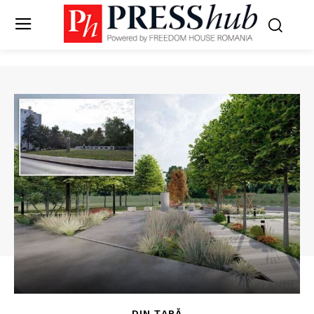
DIN ȚARĂ