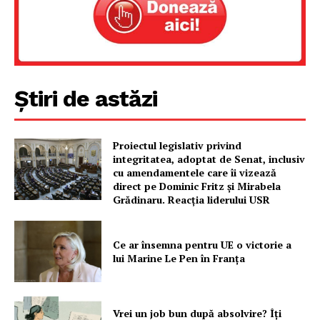
Un proiect
FREEDOM HOUSE ROMÂNIA
Știri de astăzi
PRESShub
Despre noi / Echipa
Proiectul legislativ privind
Proiecte editoriale
integritatea, adoptat de Senat, inclusiv
cu amendamentele care îi vizează
Rețea
direct pe Dominic Fritz și Mirabela
Contact
Grădinaru. Reacția liderului USR
Ce ar însemna pentru UE o victorie a
lui Marine Le Pen în Franța
Vrei un job bun după absolvire? Îți