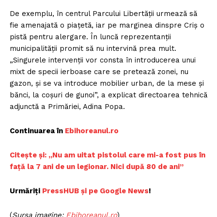
De exemplu, în centrul Parcului Libertății urmează să
fie amenajată o piațetă, iar pe marginea dinspre Criș o
pistă pentru alergare. În luncă reprezentanții
municipalității promit să nu intervină prea mult.
„Singurele intervenții vor consta în introducerea unui
mixt de specii ierboase care se pretează zonei, nu
gazon, şi se va introduce mobilier urban, de la mese şi
bănci, la coșuri de gunoi”, a explicat directoarea tehnică
adjunctă a Primăriei, Adina Popa.
Continuarea în
E
bihoreanul.ro
C
itește și: „Nu am uitat pistolul care mi-a fost pus în
față la 7 ani de un legionar. Nici după 80 de ani”
Urmăriți
P
ressHUB și pe Google News
!
(
Sursa imagine:
E
bihoreanul.ro
)