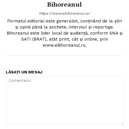
Bihoreanul
https://www.ebihoreanul.ro/
Formatul editorial este generalist, conţinând de la ştiri
şi opinii până la anchete, interviuri şi reportaje.
Bihoreanul este lider local de audienţă, conform SNA şi
SATI (BRAT), atât print, cât şi online, prin
www.eBihoreanul.ro.
LĂSAȚI UN MESAJ
Comentariu: