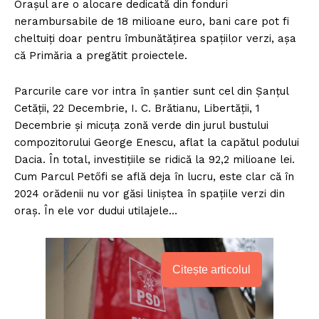
Orașul are o alocare dedicată din fonduri
nerambursabile de 18 milioane euro, bani care pot fi
cheltuiți doar pentru îmbunătățirea spațiilor verzi, așa
că Primăria a pregătit proiectele.
Parcurile care vor intra în șantier sunt cel din Șanțul
Cetății, 22 Decembrie, I. C. Brătianu, Libertății, 1
Decembrie și micuța zonă verde din jurul bustului
compozitorului George Enescu, aflat la capătul podului
Dacia. În total, investițiile se ridică la 92,2 milioane lei.
Cum Parcul Petőfi se află deja în lucru, este clar că în
2024 orădenii nu vor găsi liniștea în spațiile verzi din
oraș. În ele vor dudui utilajele…
Citește articolul