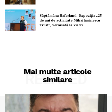
Săptămâna Haferland | Expoziţia „25
de ani de activitate Mihai Eminescu
Trust”, vernisată la Viscri
Mai multe articole
RELATED
similare