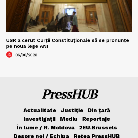
USR a cerut Curții Constituționale să se pronunțe
pe noua lege ANI
06/08/2026
PressHUB
Actualitate
Justiție
Din țară
Investigații
Mediu
Reportaje
În lume / R. Moldova
2EU.Brussels
Despre noi / Echipa
Rețea PressHUB