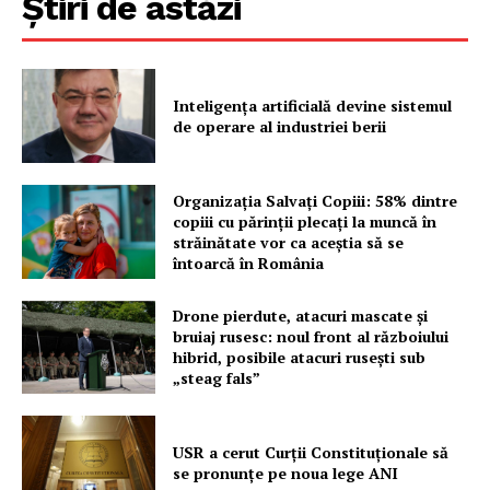
Știri de astăzi
PRESShub
Inteligența artificială devine sistemul
de operare al industriei berii
Despre noi / Echipa
Proiecte editoriale
Rețea
Organizația Salvați Copiii: 58% dintre
copiii cu părinții plecați la muncă în
Contact
străinătate vor ca aceștia să se
întoarcă în România
Drone pierdute, atacuri mascate și
bruiaj rusesc: noul front al războiului
hibrid, posibile atacuri rusești sub
„steag fals”
USR a cerut Curții Constituționale să
se pronunțe pe noua lege ANI