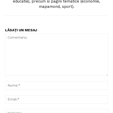
educatie), precum si pagini tematice (economie,
mapamond, sport).
LĂSAȚI UN MESAJ
Comentariu:
Nu
Ema
Web