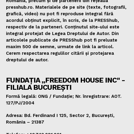
România, precum și de partenerii din rețeaua
presshub.ro. Materialele de pe site (texte, fotografii,
grafică, video) nu pot fi reproduse integral fără
acordul obținut explicit, în scris, de la PRESShub,
respectiv de la parteneri. Conținutul site-ului este
integral protejat de Legea Dreptului de Autor. Din
articolele publicate de PRESShub pot fi preluate
maxim 500 de semne, urmate de link la articol.
Cerem respectarea regulilor citării și protejarea
dreptului de autor.
FUNDAȚIA „FREEDOM HOUSE INC" -
FILIALA BUCUREȘTI
Formă legală: ONG / Fundație; Nr. înregistrare: AOT.
127/PJ/2004
Adresa: Bd. Ferdinand I 125, Sector 2, București,
România – 21387