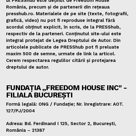
ul PRESShub este deținut de Freedom House
România, precum și de partenerii din rețeaua
presshub.ro. Materialele de pe site (texte, fotografii,
grafică, video) nu pot fi reproduse integral fără
acordul obținut explicit, în scris, de la PRESShub,
respectiv de la parteneri. Conținutul site-ului este
integral protejat de Legea Dreptului de Autor. Din
articolele publicate de PRESShub pot fi preluate
maxim 500 de semne, urmate de link la articol.
Cerem respectarea regulilor citării și protejarea
dreptului de autor.
FUNDAȚIA „FREEDOM HOUSE INC" -
FILIALA BUCUREȘTI
Formă legală: ONG / Fundație; Nr. înregistrare: AOT.
127/PJ/2004
Adresa: Bd. Ferdinand I 125, Sector 2, București,
România – 21387