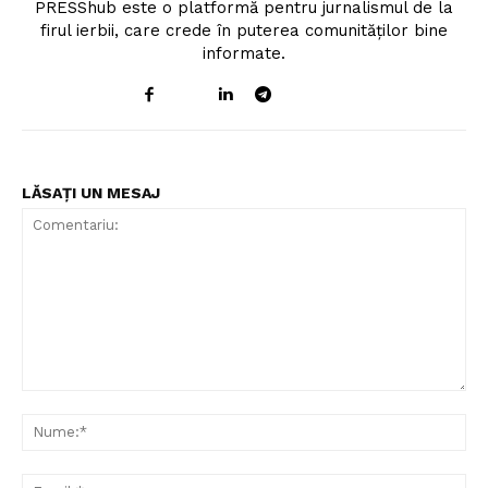
PRESShub este o platformă pentru jurnalismul de la
firul ierbii, care crede în puterea comunităților bine
informate.
LĂSAȚI UN MESAJ
Comentariu:
Nu
Ema