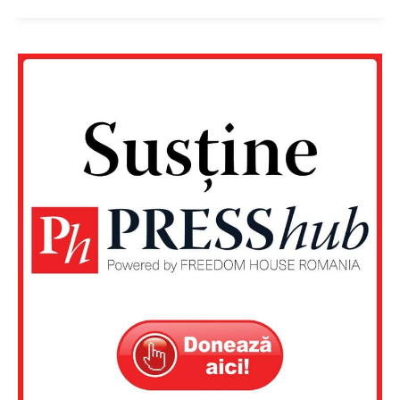
Un proiect
FREEDOM HOUSE ROMÂNIA
PRESShub
Despre noi / Echipa
Proiecte editoriale
Rețea
Contact