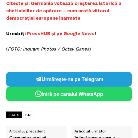
Citește și: Germania votează creșterea istorică a
cheltuielilor de apărare – cum arată viitorul
democrației europene înarmate
Urmăriți
PressHUB și pe Google News
!
(
FOTO: Inquam Photos / Octav Ganea
)
Urmărește-ne pe Telegram
Intră pe canalul WhatsApp
TAGS
SRI
Articolul precedent
Articolul următor
Germania votează
Judecătoarea care a