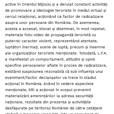
active în Orientul Mijlociu și a derulat constant activități
de promovare a ideologiei teroriste în mediul virtual și
cercul relațional, acționând ca factor de radicalizare
asupra unor persoane din România. De asemenea,
acesta a accesat, stocat și diseminat, în mod repetat,
materiale foto-video de propagandă teroristă cu
puternic caracter violent, reprezentând atentate,
luptători înarmați, scene de luptă, precum și însemne
ale organizațiilor teroriste menționate. Totodată, L.F.A.
a manifestat un comportament, atitudini și opinii
specifice persoanelor aflate în proces de radicalizare,
existând suspiciunea rezonabilă că sub influența unui
eveniment/factor declanșator va trece în stadiul
acțional în România. Având în vedere aspectele
menționate, SRI a acționat în scopul prevenirii
materializării amenințărilor la adresa securității
naționale, rezultate din prezența și activitățile
desfășurate pe teritoriul României de către cetățenii