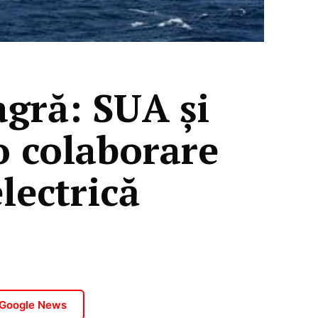
agră: SUA și
o colaborare
lectrică
 Google News