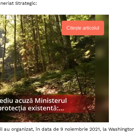
neriat Strategic:
Citește articolul
PRESShub
Despre noi / Echipa
ii au organizat, în data de 9 noiembrie 2021, la Washingto