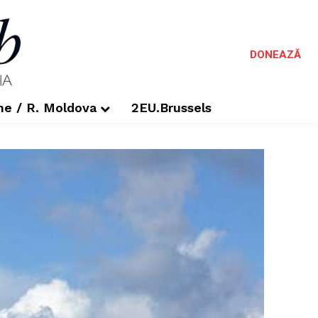
DONEAZĂ
me / R. Moldova
2EU.Brussels