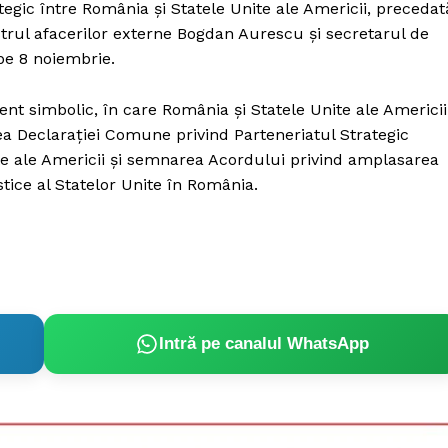
tegic între România și Statele Unite ale Americii, precedat
Proiecte editoriale
strul afacerilor externe Bogdan Aurescu și secretarul de
Rețea
 pe 8 noiembrie.
Contact
iect
nt simbolic, în care România și Statele Unite ale Americii
 HOUSE
ea Declarației Comune privind Parteneriatul Strategic
NIA
te ale Americii și semnarea Acordului privind amplasarea
tice al Statelor Unite în România.
Intră pe canalul WhatsApp