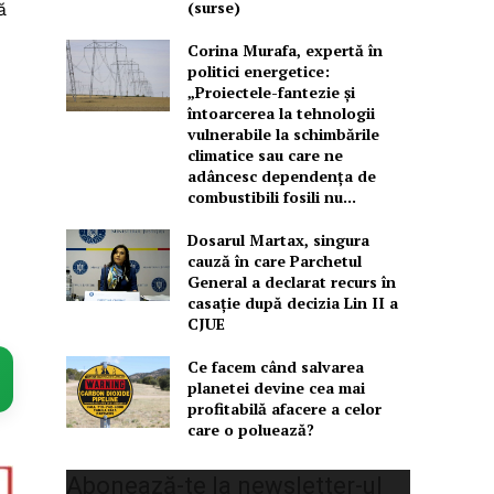
(surse)
ă
Corina Murafa, expertă în
politici energetice:
„Proiectele-fantezie și
întoarcerea la tehnologii
vulnerabile la schimbările
climatice sau care ne
adâncesc dependența de
combustibili fosili nu...
Dosarul Martax, singura
cauză în care Parchetul
General a declarat recurs în
casație după decizia Lin II a
CJUE
Ce facem când salvarea
planetei devine cea mai
profitabilă afacere a celor
care o poluează?
Abonează-te la newsletter-ul