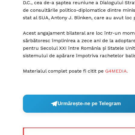
D.C., cea de-a șaptea reuniune a Dialogului Stra
de consultările politico-diplomatice dintre mini
stat al SUA, Antony J. Blinken, care au avut loc
Un pro
Acest angajament bilateral are loc într-un mome
FREEDOM
sărbătoresc împlinirea a zece ani de la adoptar
ROMÂ
pentru Secolul XXI între România și Statele Uni
sistemului de apărare împotriva rachetelor balis
Materialul complet poate fi citit pe
G4MEDIA.
Urmărește-ne pe Telegram