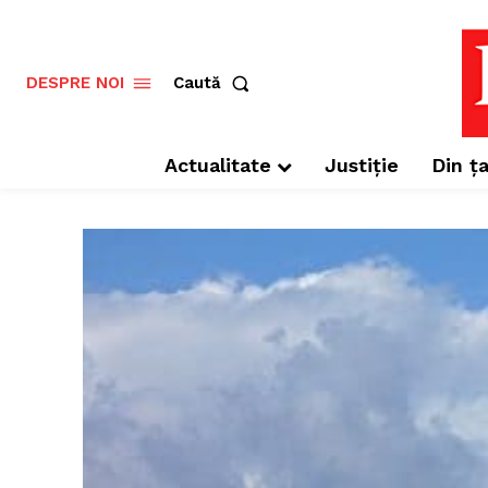
Caută
DESPRE NOI
Actualitate
Justiție
Din ța