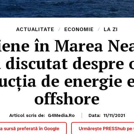
ACTUALITATE
ECONOMIE
LA ZI
iene în Marea Ne
discutat despre 
ucția de energie e
offshore
Articol scris de:
G4Media.ro
Data:
11/11/2021
 sursă preferată în Google
Urmărește PRESShub pe