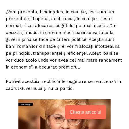
„Vom prezenta, bineînţeles, în coaliţie, aşa cum am
prezentat şi bugetul, anul trecut, în coaliţie – este
normal – sau alocarea bugetului pe anul acesta. Dar
decizia şi modul în care se alocă banii se va face la
guvern şi nu se face pe criterii politice. Aceştia sunt
banii românilor din taxe şi ei vor fi alocaţi întotdeauna
pe principiul transparenţei şi eficienţei. Aceşti bani se
vor duce acolo unde vor avea cel mai mare randament
în economie”, a declarat premierul.
Potrivit acestuia, rectificările bugetare se realizează în
cadrul Guvernului și nu la partid.
Citește articolul