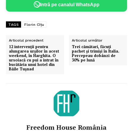
Intră pe canalul WhatsApp
TAGS
Florin Cîțu
Articolul precedent
Articolul următor
12 intervenții pentru
Trei cămătari, făcuţi
alungarea urșilor în acest
pachet şi trimişi în Italia.
weekend, în Harghita. O
Percepeau dobânzi de
ursoiacă cu pui a intrat în
30% pe lună
bucătăria unui hotel din
Băile Tuşnad
Freedom House România