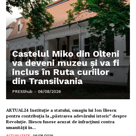
Castelul Miko din Olteni
va deveni muzeu şi va fi
inclus în Ruta curiilor
din Transilvania
PRESShub
-
06/08/2026
AKTUAL24 Instituție a statului, omagiu lui Ion Iliescu
pentru contribuția la „păstrarea adevărului istoric” despre
Revoluție. Iliescu fusese acuzat de infracțiuni contra
umanității în...
ACTUALITATE
06/08/2026