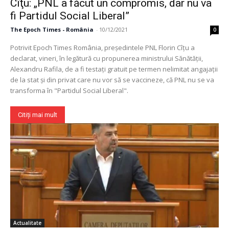
Cîţu: „PNL a făcut un compromis, dar nu va
fi Partidul Social Liberal”
The Epoch Times - România
-
10/12/2021
0
Potrivit Epoch Times România, preşedintele PNL Florin Cîţu a
declarat, vineri, în legătură cu propunerea ministrului Sănătăţii,
Alexandru Rafila, de a fi testaţi gratuit pe termen nelimitat angajaţii
Un proiect
de la stat şi din privat care nu vor să se vaccineze, că PNL nu se va
FREEDOM HOUSE ROMÂNIA
transforma în "Partidul Social Liberal".
Citiți mai mult
PRESShub
Despre noi / Echipa
Proiecte editoriale
Rețea
Contact
Actualitate