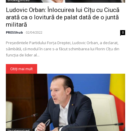
Uncategorized
​Ludovic Orban: Înlocuirea lui Cîțu cu Ciucă
arată ca o lovitură de palat dată de o juntă
militară
PRESShub
-
02/04/2022
0
Preşedintele Partidului Forţa Dreptei, Ludovic Orban, a declarat,
sâmbătă, că modul în care s-a făcut schimbarea lui Florin Cîţu din
funcţia de lider al...
Citiți mai mult
Uncategorized