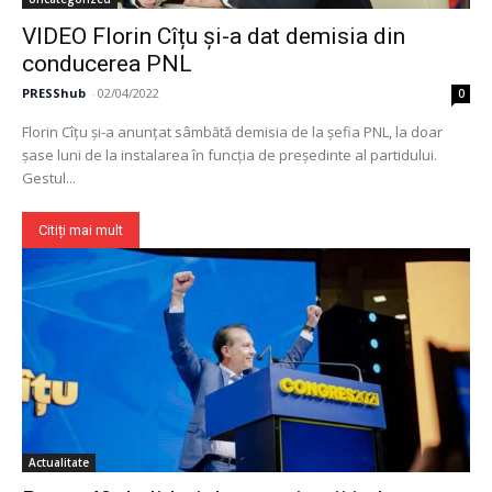
​VIDEO Florin Cîțu și-a dat demisia din
conducerea PNL
PRESShub
-
02/04/2022
0
Florin Cîțu și-a anunțat sâmbătă demisia de la șefia PNL, la doar
șase luni de la instalarea în funcția de președinte al partidului.
Gestul...
Citiți mai mult
Actualitate