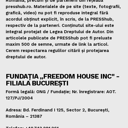
România, precum și de partenerii din rețeaua
presshub.ro. Materialele de pe site (texte, fotografii,
grafică, video) nu pot fi reproduse integral fără
acordul obținut explicit, în scris, de la PRESShub,
respectiv de la parteneri. Conținutul site-ului este
integral protejat de Legea Dreptului de Autor. Din
articolele publicate de PRESShub pot fi preluate
maxim 500 de semne, urmate de link la articol.
Cerem respectarea regulilor citării și protejarea
dreptului de autor.
FUNDAȚIA „FREEDOM HOUSE INC" -
FILIALA BUCUREȘTI
Formă legală: ONG / Fundație; Nr. înregistrare: AOT.
127/PJ/2004
Adresa: Bd. Ferdinand I 125, Sector 2, București,
România – 21387