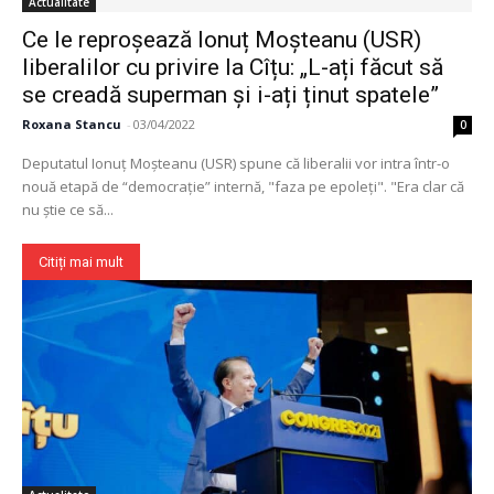
Actualitate
Ce le reproșează Ionuț Moșteanu (USR)
liberalilor cu privire la Cîțu: „L-ați făcut să
se creadă superman și i-ați ținut spatele”
Roxana Stancu
-
03/04/2022
0
Deputatul Ionuț Moșteanu (USR) spune că liberalii vor intra într-o
nouă etapă de “democrație” internă, "faza pe epoleți". "Era clar că
nu știe ce să...
Citiți mai mult