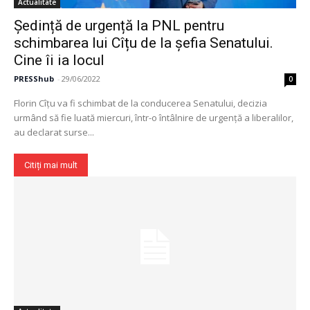
Actualitate
Ședință de urgență la PNL pentru
schimbarea lui Cîțu de la șefia Senatului.
Cine îi ia locul
PRESShub
-
29/06/2022
0
Florin Cîțu va fi schimbat de la conducerea Senatului, decizia
urmând să fie luată miercuri, într-o întâlnire de urgență a liberalilor,
au declarat surse...
Citiți mai mult