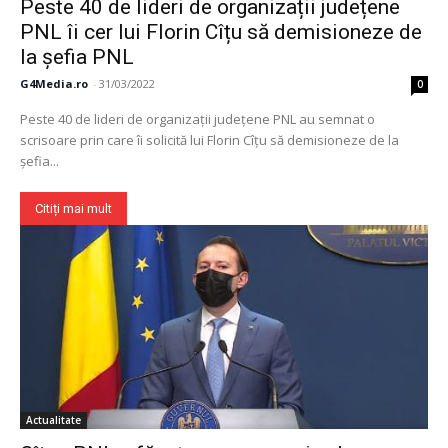
Peste 40 de lideri de organizații județene
PNL îi cer lui Florin Cîțu să demisioneze de
la șefia PNL
G4Media.ro
-
31/03/2022
0
Peste 40 de lideri de organizații județene PNL au semnat o
scrisoare prin care îi solicită lui Florin Cîțu să demisioneze de la
șefia...
Citiți mai mult
Actualitate