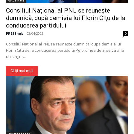
Actualitate
Consiliul Naţional al PNL se reuneşte
duminică, după demisia lui Florin Cîţu de la
conducerea partidului
PRESShub
-
03/04/2022
0
Consiliul Naţional al PNL se reuneşte duminică, după demisia lui
Florin Cîţu de la conducerea partidului.Pe ordinea de zi se va afla
un singur...
Citiți mai mult