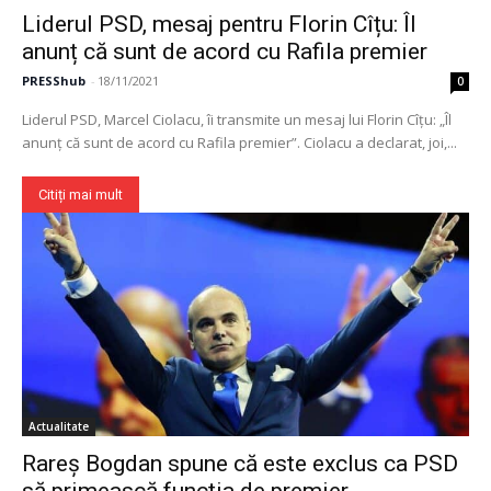
Liderul PSD, mesaj pentru Florin Cîțu: Îl
anunț că sunt de acord cu Rafila premier
PRESShub
-
18/11/2021
0
Liderul PSD, Marcel Ciolacu, îi transmite un mesaj lui Florin Cîțu: „Îl
anunț că sunt de acord cu Rafila premier”. Ciolacu a declarat, joi,...
Citiți mai mult
Actualitate
Rareş Bogdan spune că este exclus ca PSD