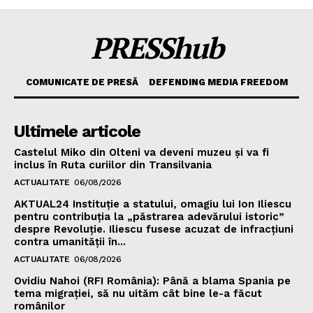
PRESShub
COMUNICATE DE PRESĂ
DEFENDING MEDIA FREEDOM
Ultimele articole
Castelul Miko din Olteni va deveni muzeu şi va fi
inclus în Ruta curiilor din Transilvania
ACTUALITATE
06/08/2026
AKTUAL24 Instituție a statului, omagiu lui Ion Iliescu
pentru contribuția la „păstrarea adevărului istoric”
despre Revoluție. Iliescu fusese acuzat de infracțiuni
contra umanității în...
ACTUALITATE
06/08/2026
Ovidiu Nahoi (RFI România): Până a blama Spania pe
tema migrației, să nu uităm cât bine le-a făcut
românilor