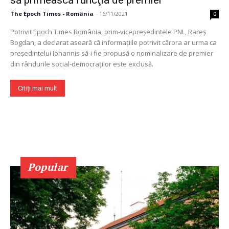
să primească funcţia de premier
The Epoch Times - România
-
16/11/2021
0
Potrivit Epoch Times România, prim-vicepreşedintele PNL, Rareş
Bogdan, a declarat aseară că informaţiile potrivit cărora ar urma ca
preşedintelui Iohannis să-i fie propusă o nominalizare de premier
din rândurile social-democraţilor este exclusă.
Citiți mai mult
Popular