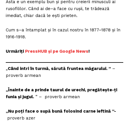
Asta e un exemplu bun și pentru creierii minusculi ai
rusofililor. Când ai de–a face cu rușii, te trădează
imediat, chiar dacă le ești prieten.
PRESShub
Cum s–a întamplat și în cazul nostru în 1877–1878 și în
1916-1918.
Despre noi / Echipa
Urmăriți
PressHUB și pe Google News
!
Proiecte editoriale
Rețea
„
Când intri în turmă, sărută fruntea măgarului. ”
–
Contact
proverb armean
„Înainte de a prinde taurul de urechi, pregăteşte-ţi
funia şi jugul.
” – proverb armean
„Nu poți face o supă bună folosind carne ieftină ”-
proverb azer