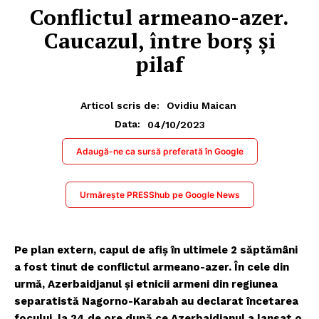
Conflictul armeano-azer.
Caucazul, între borș și
pilaf
Articol scris de:
Ovidiu Maican
04/10/2023
Data:
Adaugă-ne ca sursă preferată în Google
Urmărește PRESShub pe Google News
Pe plan extern, capul de afiș în ultimele 2 săptămâni
a fost tinut de conflictul armeano-azer. În cele din
urmă, Azerbaidjanul și etnicii armeni din regiunea
separatistă Nagorno-Karabah au declarat încetarea
focului, la 24 de ore după ce Azerbaidjanul a lansat o