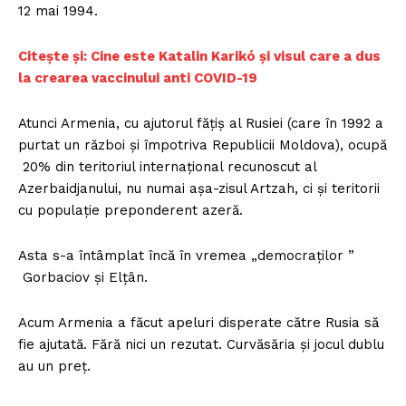
12 mai 1994.
Citește și: Cine este Katalin Karikó și visul care a dus
la crearea vaccinului anti COVID-19
Atunci Armenia, cu ajutorul fățiș al Rusiei (care în 1992 a
purtat un război și împotriva Republicii Moldova), ocupă
20% din teritoriul internațional recunoscut al
Azerbaidjanului, nu numai așa-zisul Artzah, ci și teritorii
cu populație preponderent azeră.
Asta s-a întâmplat încă în vremea „democraților ”
Gorbaciov și Elțân.
Acum Armenia a făcut apeluri disperate către Rusia să
fie ajutată. Fără nici un rezutat. Curvăsăria și jocul dublu
au un preț.
Un proiect
FREEDOM HOUSE ROMÂNIA