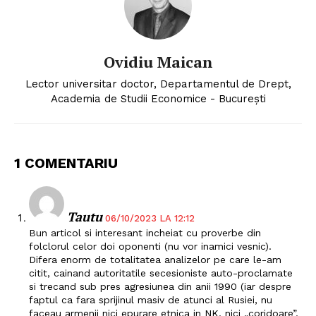
Ovidiu Maican
Lector universitar doctor, Departamentul de Drept,
Academia de Studii Economice - Bucureşti
1 COMENTARIU
Tautu
06/10/2023 LA 12:12
Bun articol si interesant incheiat cu proverbe din
folclorul celor doi oponenti (nu vor inamici vesnic).
Difera enorm de totalitatea analizelor pe care le-am
citit, cainand autoritatile secesioniste auto-proclamate
si trecand sub pres agresiunea din anii 1990 (iar despre
faptul ca fara sprijinul masiv de atunci al Rusiei, nu
faceau armenii nici epurare etnica in NK, nici „coridoare”,