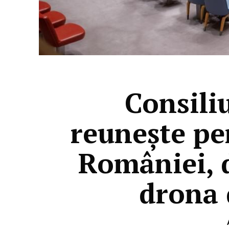
Consili
reunește pe
României, d
drona 