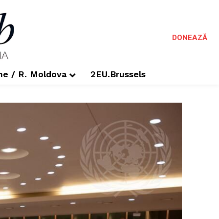
DONEAZĂ
me / R. Moldova
2EU.Brussels