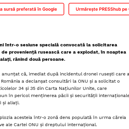
 sursă preferată în Google
Urmărește PRESShub pe
ni într-o sesiune specială convocată la solicitarea
 de proveniență rusească care a explodat, în noaptea
Galați, rănind două persoane.
anunțat că, imediat după incidentul dronei rusești care 
România a declanșat consultări la ONU și a solicitat o
icolelor 34 și 35 din Carta Națiunilor Unite, care
pun în pericol menținerea păcii și securității internaționale
și aliați.
xplozia acesteia într-o zonă dens populată în urma căreia
ve ale Cartei ONU și dreptului internațional.