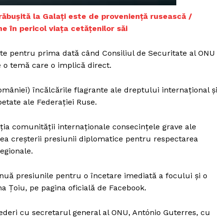
Proiecte editoriale
răbușită la Galați este de proveniență rusească /
Rețea
 în pericol viața cetățenilor săi
Contact
iect
ste pentru prima dată când Consiliul de Securitate al ONU
 HOUSE
 o temă care o implică direct.
NIA
omâniei) încălcările flagrante ale dreptului internațional ș
petate ale Federației Ruse.
a comunității internaționale consecințele grave ale
tea creșterii presiunii diplomatice pentru respectarea
regionale.
uă presiunile pentru o încetare imediată a focului și o
na Țoiu, pe pagina oficială de Facebook.
vederi cu secretarul general al ONU, António Guterres, cu