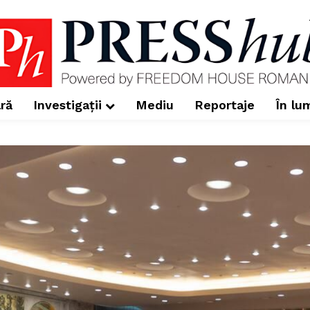
ră
Investigații
Mediu
Reportaje
În lu