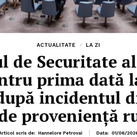
ACTUALITATE
LA ZI
ul de Securitate a
ntru prima dată la
upă incidentul d
de proveniență r
Articol scris de:
Hannelore Petrovai
Data:
01/06/202