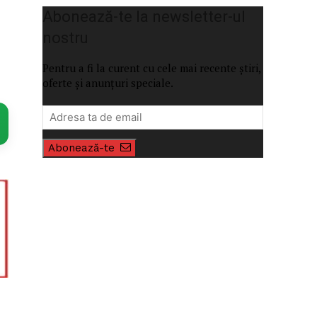
Abonează-te la newsletter-ul
nostru
Pentru a fi la curent cu cele mai recente știri,
oferte și anunțuri speciale.
Abonează-te