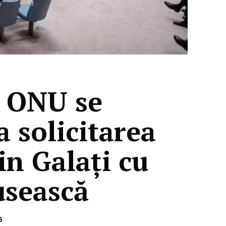
l ONU se
 solicitarea
in Galați cu
usească
6