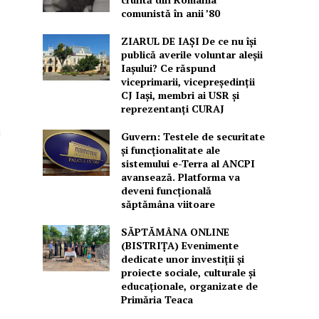
comunistă în anii ’80
ZIARUL DE IAȘI De ce nu își
publică averile voluntar aleșii
Iașului? Ce răspund
viceprimarii, vicepreședinții
CJ Iași, membri ai USR și
reprezentanți CURAJ
i
Guvern: Testele de securitate
și funcționalitate ale
sistemului e-Terra al ANCPI
avansează. Platforma va
deveni funcțională
săptămâna viitoare
SĂPTĂMÂNA ONLINE
(BISTRIȚA) Evenimente
dedicate unor investiții și
proiecte sociale, culturale și
educaționale, organizate de
Primăria Teaca