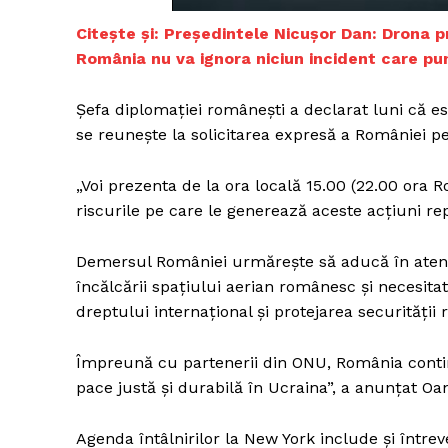
Citește și: Președintele Nicușor Dan: Drona p
România nu va ignora niciun incident care pune
Un pro
Șefa diplomației românești a declarat luni că e
FREEDOM
se reunește la solicitarea expresă a României pe
ROMÂ
„Voi prezenta de la ora locală 15.00 (22.00 ora R
riscurile pe care le generează aceste acțiuni re
Demersul României urmărește să aducă în atenți
încălcării spațiului aerian românesc și necesita
dreptului internațional și protejarea securității 
Împreună cu partenerii din ONU, România contin
pace justă și durabilă în Ucraina”, a anunțat Oa
Agenda întâlnirilor la New York include și între