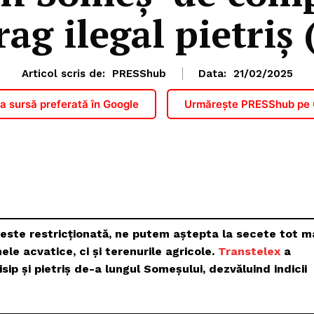
rag ilegal pietriș (
Articol scris de:
PRESShub
Data:
21/02/2025
 sursă preferată în Google
Urmărește PRESShub pe
u este restricționată, ne putem aștepta la secete tot m
le acvatice, ci și terenurile agricole.
Transtelex
a
sip și pietriș de-a lungul Someșului, dezvăluind indicii