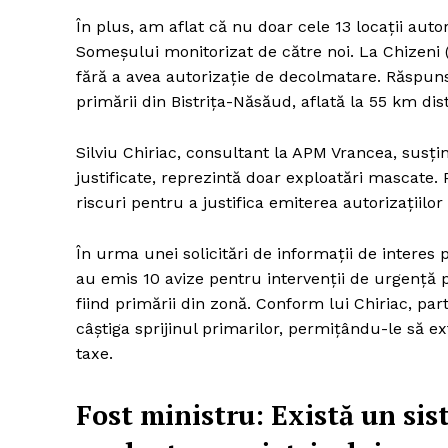
În plus, am aflat că nu doar cele 13 locații auto
Someșului monitorizat de către noi. La Chizeni 
fără a avea autorizație de decolmatare. Răspunsu
primării din Bistrița-Năsăud, aflată la 55 km dis
Silviu Chiriac, consultant la APM Vrancea, susți
justificate, reprezintă doar exploatări mascate. 
riscuri pentru a justifica emiterea autorizațiil
În urma unei solicitări de informații de intere
au emis 10 avize pentru intervenții de urgență p
fiind primării din zonă. Conform lui Chiriac, part
câștiga sprijinul primarilor, permițându-le să ex
taxe.
Fost ministru: Există un sis