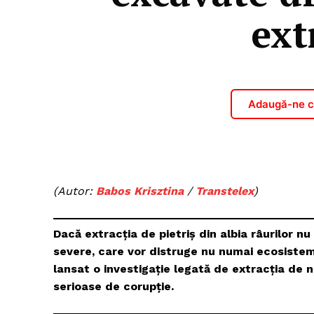
ext
Adaugă-ne ca
(Autor:
Babos Krisztina
/
Transtelex
)
Dacă extracția de pietriș din albia râurilor n
severe, care vor distruge nu numai ecosisteme
lansat o investigație legată de extracția de ni
serioase de corupție.