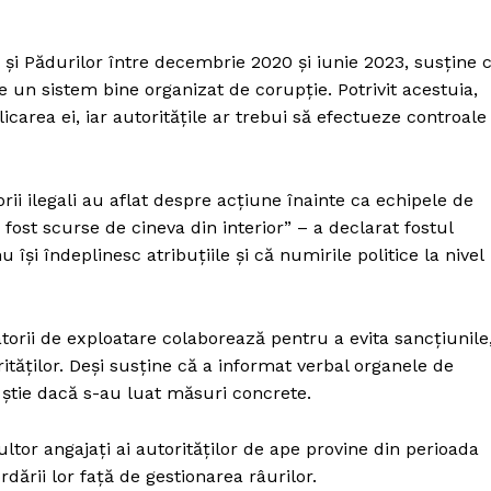
 și Pădurilor între decembrie 2020 și iunie 2023, susține 
de un sistem bine organizat de corupție. Potrivit acestuia,
icarea ei, iar autoritățile ar trebui să efectueze controale
ii ilegali au aflat despre acțiune înainte ca echipele de
 fost scurse de cineva din interior” – a declarat fostul
 își îndeplinesc atribuțiile și că numirile politice la nivel
torii de exploatare colaborează pentru a evita sancțiunile
ităților. Deși susține că a informat verbal organele de
u știe dacă s-au luat măsuri concrete.
tor angajați ai autorităților de ape provine din perioada
dării lor față de gestionarea râurilor.