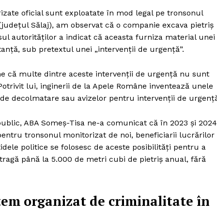
rizate oficial sunt exploatate în mod legal pe tronsonul
(județul Sălaj), am observat că o companie excava pietriș
l autorităților a indicat că aceasta furniza material unei
tanță, sub pretextul unei „intervenții de urgență”.
ne că multe dintre aceste intervenții de urgență nu sunt
Potrivit lui, inginerii de la Apele Române inventează unele
or de decolmatare sau avizelor pentru intervenții de urgenț
s public, ABA Someș-Tisa ne-a comunicat că în 2023 și 2024
entru tronsonul monitorizat de noi, beneficiarii lucrărilor
idele politice se folosesc de aceste posibilități pentru a
tragă până la 5.000 de metri cubi de pietriș anual, fără
tem organizat de criminalitate în