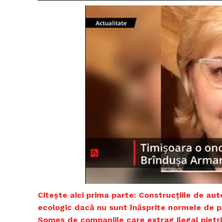
Citește aic
i prima parte:
Construcțiile de au
ecologic dacă nu sunt înăsprite normele de pr
Someș de companiile
care extrag ilegal pietr