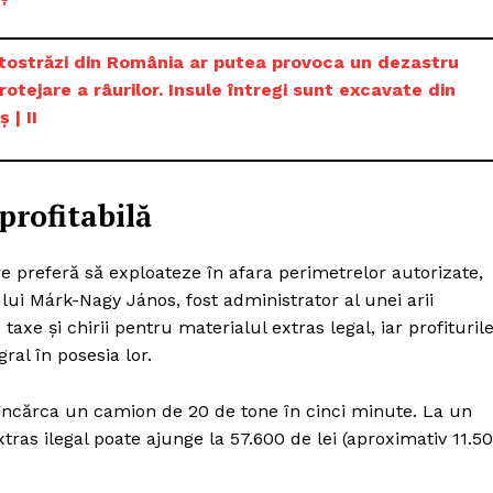
Proiecte editoriale
Rețea
utostrăzi din România ar putea provoca un dezastru
Contact
otejare a râurilor. Insule întregi sunt excavate din
iect
 | II
 HOUSE
NIA
profitabilă
e preferă să exploateze în afara perimetrelor autorizate,
lui Márk-Nagy János, fost administrator al unei arii
axe și chirii pentru materialul extras legal, iar profituril
ral în posesia lor.
 încărca un camion de 20 de tone în cinci minute. La un
tras ilegal poate ajunge la 57.600 de lei (aproximativ 11.5