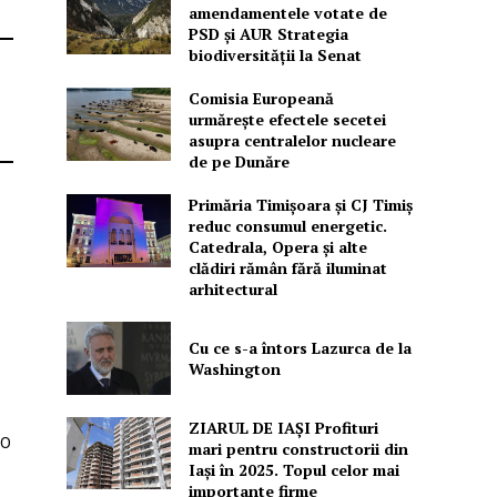
amendamentele votate de
PSD și AUR Strategia
biodiversității la Senat
Comisia Europeană
urmărește efectele secetei
asupra centralelor nucleare
de pe Dunăre
Primăria Timișoara şi CJ Timiș
reduc consumul energetic.
Catedrala, Opera şi alte
clădiri rămân fără iluminat
arhitectural
e
Cu ce s-a întors Lazurca de la
Washington
ZIARUL DE IAȘI Profituri
00
mari pentru constructorii din
Iași în 2025. Topul celor mai
importante firme