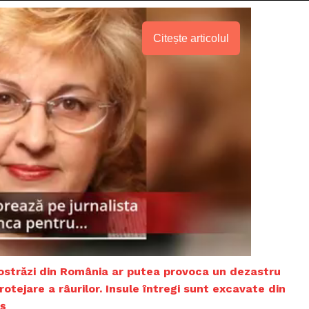
Citește articolul
PRESShub
tostrăzi din România ar putea provoca un dezastru
otejare a râurilor. Insule întregi sunt excavate din
Despre noi / Echipa
iș