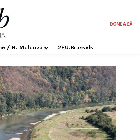
DONEAZĂ
me / R. Moldova
2EU.Brussels