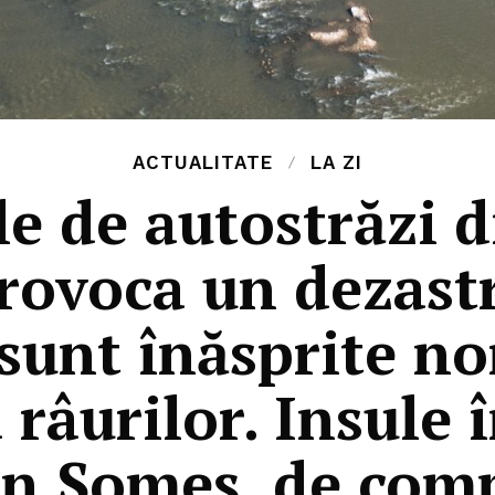
ACTUALITATE
LA ZI
le de autostrăzi
rovoca un dezast
sunt înăsprite n
 râurilor. Insule 
in Someș de comp