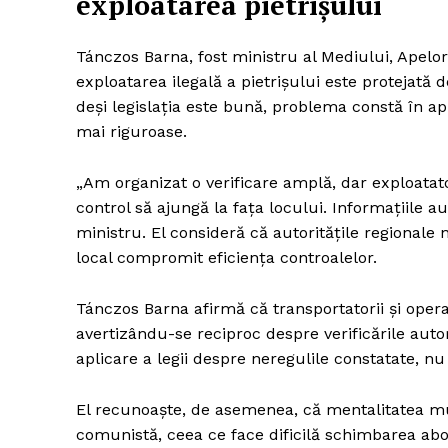
exploatarea pietrișului
Tánczos Barna, fost ministru al Mediului, Apelor
exploatarea ilegală a pietrișului este protejată 
deși legislația este bună, problema constă în apl
mai riguroase.
„Am organizat o verificare amplă, dar exploatator
control să ajungă la fața locului. Informațiile au
ministru. El consideră că autoritățile regionale nu
local compromit eficiența controalelor.
Tánczos Barna afirmă că transportatorii și opera
avertizându-se reciproc despre verificările autor
aplicare a legii despre neregulile constatate, n
El recunoaște, de asemenea, că mentalitatea mul
comunistă, ceea ce face dificilă schimbarea abor