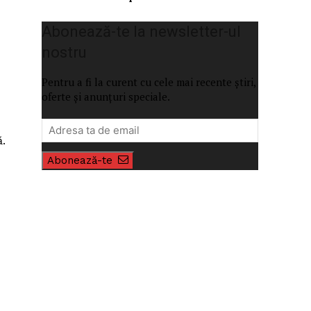
Abonează-te la newsletter-ul
nostru
Pentru a fi la curent cu cele mai recente știri,
oferte și anunțuri speciale.
ă.
Abonează-te