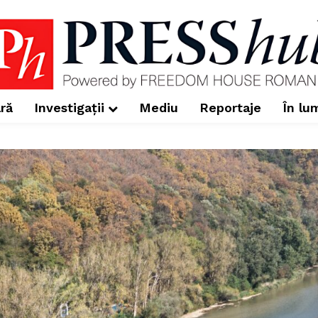
ră
Investigații
Mediu
Reportaje
În lu