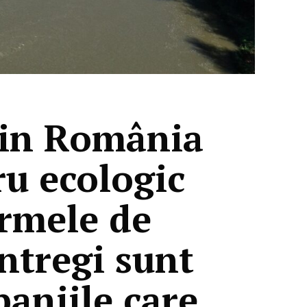
 din România
ru ecologic
ormele de
întregi sunt
aniile care