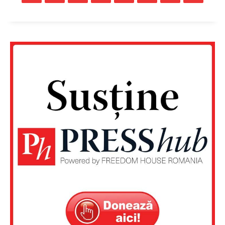
FREEDOM HOUSE ROMÂNIA
PRESShub
Despre noi / Echipa
Proiecte editoriale
Rețea
Contact