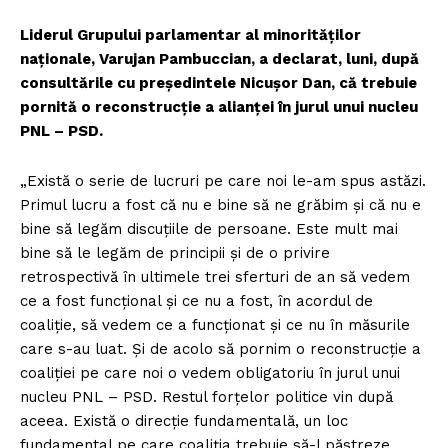
Liderul Grupului parlamentar al minorităților
naționale, Varujan Pambuccian, a declarat, luni, după
consultările cu președintele Nicușor Dan, că trebuie
pornită o reconstrucție a alianței în jurul unui nucleu
PNL – PSD.
„Există o serie de lucruri pe care noi le-am spus astăzi.
Primul lucru a fost că nu e bine să ne grăbim și că nu e
bine să legăm discuțiile de persoane. Este mult mai
bine să le legăm de principii și de o privire
retrospectivă în ultimele trei sferturi de an să vedem
ce a fost funcțional și ce nu a fost, în acordul de
coaliție, să vedem ce a funcționat și ce nu în măsurile
care s-au luat. Și de acolo să pornim o reconstrucție a
coaliției pe care noi o vedem obligatoriu în jurul unui
nucleu PNL – PSD. Restul forțelor politice vin după
aceea. Există o direcție fundamentală, un loc
fundamental pe care coaliția trebuie să-l păstreze