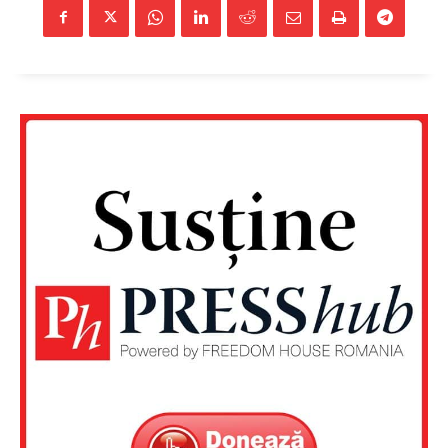
Un proiect
FREEDOM HOUSE ROMÂNIA
PRESShub
Despre noi / Echipa
Proiecte editoriale
Rețea
Contact