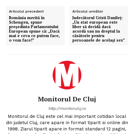
Articolul precedent
Articolul următor
România merită în
Judecătorul Cristi Danileț:
Schengen, spune
„Un stat european este
președinta Parlamentului
liber să decidă dacă
European spune că: „Dacă
acordă sau nu dreptul la
mai e ceva ce putem face,
căsătorie pentru
o vom face!”
persoanele de acelaşi sex”
Monitorul De Cluj
http://monitorulcj.ro
Monitorul de Cluj este cel mai important cotidian local
din judetul Cluj, care apare in format tiparit si online din
1998. Ziarul tiparit apare in format standard 12 pagini,