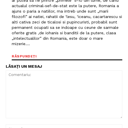
ar putea sa fie printre „primele” 5-10 din lume, de cand
actualul criminal-sef-de-stat este la putere, Romania a
ajuns o paria a natiilor, ma intreb unde sunt „marii
filozofi” ai natiei, rahatii de ‘lesu, ‘iceanu, cacartarescu si
alti cativa zeci de ticalosi si pupincuristi, probabil sunt
permanent ocupati sa se indoape cu ceune de sarmale
oferite gratis ,de iohanis si banditii de la putere, clasa
„intelectualilor” din Romania, este doar o mare
mizerie….
RĂSPUNDEȚI
LĂSAȚI UN MESAJ
Comentariu:
Nu