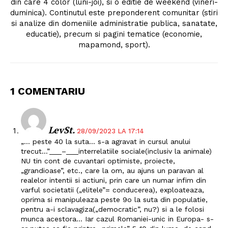
din care 4 color (luni-joi), si o editie de weekend (vineri-
duminica). Continutul este preponderent comunitar (stiri
si analize din domeniile administratie publica, sanatate,
educatie), precum si pagini tematice (economie,
mapamond, sport).
1 COMENTARIU
LevSt.
28/09/2023 LA 17:14
„… peste 40 la suta… s-a agravat in cursul anului
trecut…”___–___interrelatiile sociale(inclusiv la animale)
NU tin cont de cuvantari optimiste, proiecte,
„grandioase”, etc., care la om, au ajuns un paravan al
realelor intentii si actiuni, prin care un numar infim din
varful societatii („elitele”= conducerea), exploateaza,
oprima si manipuleaza peste 9o la suta din populatie,
pentru a-i sclavagiza(„democratic”, nu?) si a le folosi
munca acestora… Iar cazul Romaniei-unic in Europa- s-