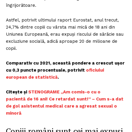
îngrijorătoare.
Astfel, potrivit ultimului raport Eurostat, anul trecut,
24,7% dintre copiii cu vârsta mai mică de 18 ani din
Uniunea Europeană, erau expuși riscului de sărăcie sau
excluziune socială, adică aproape 20 de milioane de
copii.
Comparativ cu 2021, această pondere a crescut ușor
cu 0,3 puncte procentuale, potrivit
oficiului
european de statistică
.
Citește și
STENOGRAME „Am comis-o cu o
pacientă de 16 ani! Ce retardat sunt!” – Cum s-a dat
de gol asistentul medical care a agresat sexual o
minoră
Copiii români sunt cei mai expuși