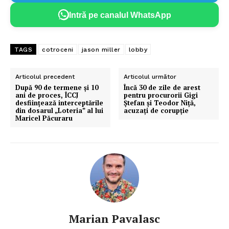
Intră pe canalul WhatsApp
TAGS
cotroceni
jason miller
lobby
Articolul precedent
Articolul următor
După 90 de termene și 10
Încă 30 de zile de arest
ani de proces, ÎCCJ
pentru procurorii Gigi
desființează interceptările
Ştefan şi Teodor Niţă,
din dosarul „Loteria” al lui
acuzaţi de corupţie
Maricel Păcuraru
Marian Pavalasc