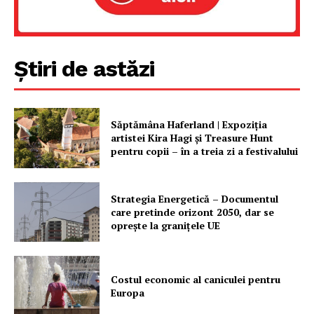
Știri de astăzi
PRESShub
Despre noi / Echipa
Proiecte editoriale
Săptămâna Haferland | Expoziţia
artistei Kira Hagi şi Treasure Hunt
Rețea
pentru copii – în a treia zi a festivalului
Contact
Strategia Energetică – Documentul
care pretinde orizont 2050, dar se
oprește la granițele UE
Costul economic al caniculei pentru
Europa