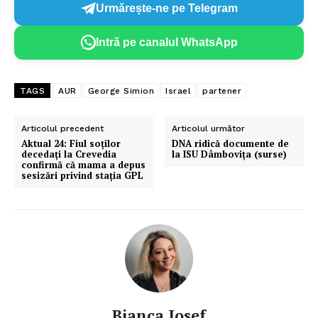
Urmărește-ne pe Telegram
Intră pe canalul WhatsApp
TAGS
AUR
George Simion
Israel
partener
Articolul precedent
Articolul următor
Aktual 24: Fiul soților
DNA ridică documente de
decedați la Crevedia
la ISU Dâmboviţa (surse)
confirmă că mama a depus
sesizări privind stația GPL
Bianca Iosef