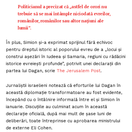
Politicianul a precizat că „astfel de orori nu
trebuie să se mai întâmple niciodată evreilor,
românilor, românilor sau altor națiuni ale
lumii”.
În plus, Simion și-a exprimat sprijinul fără echivoc
pentru dreptul istoric al poporului evreu de a „locui și
construi așezări în Iudeea și Samaria, regiuni cu rădăcini
istorice evreiești profunde”, potrivit unei declarații din
partea lui Dagan, scrie
The Jerusalem Post
.
Jurnaliștii israelieni notează că eforturile lui Dagan în
această diplomație transformatoare au fost evidente,
începând cu o întâlnire informală între el și Simion în
ianuarie. Discuțiile au culminat acum în această
declarație oficială, după mai mult de șase luni de
deliberări, toate întreprinse cu aprobarea ministrului
de externe Eli Cohen.