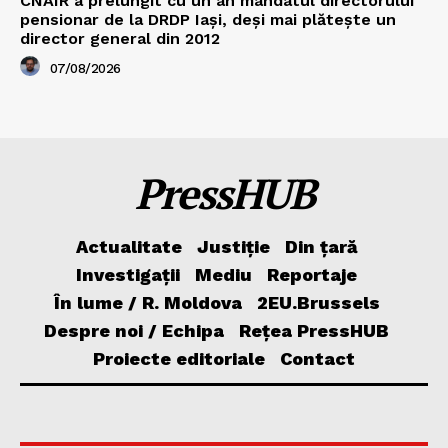
CNAIR a prelungit cu un an mandatul directorului
pensionar de la DRDP Iași, deși mai plătește un
director general din 2012
07/08/2026
PressHUB
Actualitate
Justiție
Din țară
Investigații
Mediu
Reportaje
În lume / R. Moldova
2EU.Brussels
Despre noi / Echipa
Rețea PressHUB
Proiecte editoriale
Contact