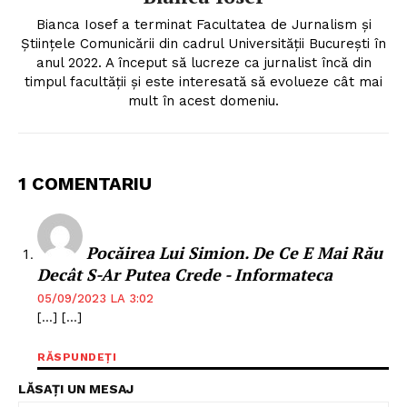
Bianca Iosef a terminat Facultatea de Jurnalism și
Științele Comunicării din cadrul Universității București în
anul 2022. A început să lucreze ca jurnalist încă din
timpul facultății și este interesată să evolueze cât mai
Un proiect
mult în acest domeniu.
FREEDOM HOUSE ROMÂNIA
1 COMENTARIU
PRESShub
Pocăirea Lui Simion. De Ce E Mai Rău
Despre noi / Echipa
Decât S-Ar Putea Crede - Informateca
Proiecte editoriale
05/09/2023 LA 3:02
Rețea
[…] […]
Contact
RĂSPUNDEȚI
LĂSAȚI UN MESAJ