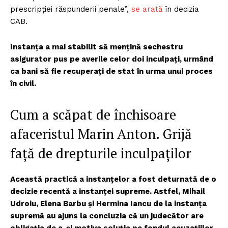
prescripţiei răspunderii penale”,
se arată
în decizia
CAB.
Instanța a mai stabilit să mențină sechestru
asigurator pus pe averile celor doi inculpați, urmând
ca bani să fie recuperați de stat în urma unui proces
în civil.
Cum a scăpat de închisoare
afaceristul Marin Anton. Grijă
față de drepturile inculpaților
Această practică a instanțelor a fost deturnată de o
decizie recentă a instanței supreme. Astfel, Mihail
Udroiu, Elena Barbu și Hermina Iancu de la instanța
supremă au ajuns la concluzia că un judecător are
obligația de a-și motiva soluția pe fondul acuzațiilor,