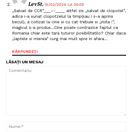
LevSt.
15/02/2024 LA 20:05
„Salvat de CCR”___–-____ altfel zis „salvat de clopotel”,
adica i-a sunat clopotzelul la timp(sau i s-a aprins
becul), a cotizat la cine si cu cat trebuie si „Voila !”,
magicul s-a produs…Cine poate contrazice faptul ca
Romania chiar este tara tuturor posibilitatilo? Chiar daca
„laptele si mierea” curg mai mult spre in afara…
RĂSPUNDEȚI
LĂSAȚI UN MESAJ
Un proiect
FREEDOM HOUSE ROMÂNIA
PRESShub
Despre noi / Echipa
Comentariu:
Nu
Proiecte editoriale