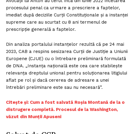
Avocații lui Anton au cerut încă din iunie 2022 încetarea
procesului penal ca urmare a prescriere a faptelor,
imediat după deciziile Curții Constituționale și a instanței
supreme care au scurtat cu 8 ani termenul de
prescripție generală a faptelor.
Din analiza portalului instanțelor rezultă că pe 24 mai
2023, CAB a respins sesizarea Curții de Justiție a Uniunii
Europene (CJUE) cu o întrebare preliminară formulată
de DNA. „Instanţa naţională este cea care stabileşte
relevanţa dreptului unional pentru soluţionarea litigiului
aflat pe rol şi dacă cererea de adresare a unei
întrebări preliminare este sau nu necesară”.
Citește și: Cum a fost salvată Roșia Montană de la o
distrugere completă. Procesul de la Washington,
văzut din Munții Apuseni