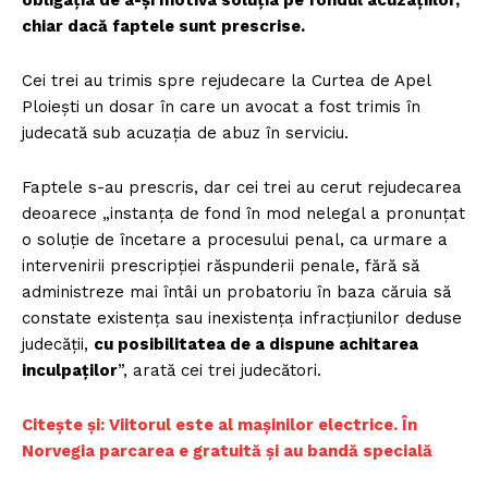
chiar dacă faptele sunt prescrise.
Cei trei au trimis spre rejudecare la Curtea de Apel
Ploiești un dosar în care un avocat a fost trimis în
judecată sub acuzația de abuz în serviciu.
Faptele s-au prescris, dar cei trei au cerut rejudecarea
deoarece „instanța de fond în mod nelegal a pronunțat
o soluție de încetare a procesului penal, ca urmare a
intervenirii prescripției răspunderii penale, fără să
administreze mai întâi un probatoriu în baza căruia să
constate existența sau inexistența infracțiunilor deduse
judecății,
cu posibilitatea de a dispune achitarea
inculpaților
”, arată cei trei judecători.
Citește și: Viitorul este al mașinilor electrice. În
Norvegia parcarea e gratuită și au bandă specială