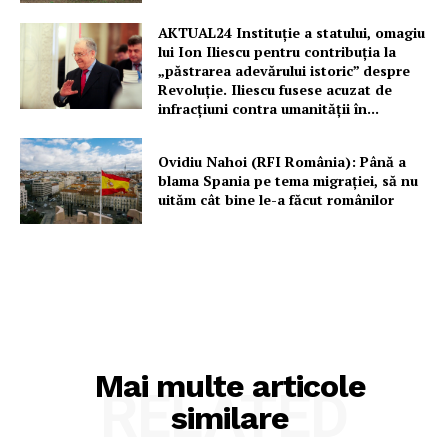
AKTUAL24 Instituție a statului, omagiu
lui Ion Iliescu pentru contribuția la
„păstrarea adevărului istoric” despre
Revoluție. Iliescu fusese acuzat de
infracțiuni contra umanității în...
Ovidiu Nahoi (RFI România): Până a
blama Spania pe tema migrației, să nu
uităm cât bine le-a făcut românilor
Mai multe articole
RELATED
similare