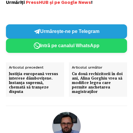
Urmăriți
P
ressHUB și pe Google News
!
Urmărește-ne pe Telegram
Intră pe canalul WhatsApp
Articolul precedent
Articolul următor
Justiția europeană versus
Cu două rechizitorii în doi
interese dâmbovițene.
ani, Alina Gorghiu vrea să
Instanța supremă,
modifice legea care
chemată să tranșeze
permite anchetarea
disputa
magistraților