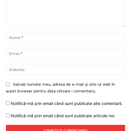
Comentariu:
Nu
Ema
Web
Salvați numele meu, adresa de e-mail și site-ul web în
Un proiect
acest browser pentru data viitoare i comentariu.
FREEDOM HOUSE ROMÂNIA
Notifică-mă prin email când sunt publicate alte comentarii.
Notifică-mă prin email când sunt publicate articole noi.
PRESShub