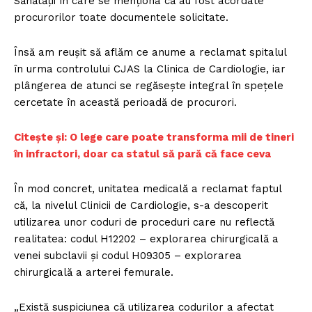
Sănătății în care se menționa că au fost acordate
procurorilor toate documentele solicitate.
Însă am reușit să aflăm ce anume a reclamat spitalul
în urma controlului CJAS la Clinica de Cardiologie, iar
plângerea de atunci se regăsește integral în spețele
cercetate în această perioadă de procurori.
Citește și: O lege care poate transforma mii de tineri
în infractori, doar ca statul să pară că face ceva
În mod concret, unitatea medicală a reclamat faptul
că, la nivelul Clinicii de Cardiologie, s-a descoperit
utilizarea unor coduri de proceduri care nu reflectă
realitatea: codul H12202 – explorarea chirurgicală a
venei subclavii şi codul H09305 – explorarea
chirurgicală a arterei femurale.
„Există suspiciunea că utilizarea codurilor a afectat