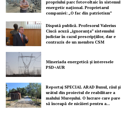
propriului parc fotovoltaic în sistemul
energetic național. Proprietarul
companiei: „O fac din patriotism”
Dispută publică. Profesorul Valerius
Ciucă acuză „ignoranța” sistemului
judiciar în cazul prescripțiilor, dar e
contrazis de un membru CSM
Mineriada energetică și interesele
PSD+AUR
Reportaj SPECIAL ARAD Bunul, răul și
urâtul din proiectul de reabilitare a
malului Mureșului. O lucrare care pare
să înceapă de nicăieri pentru a...