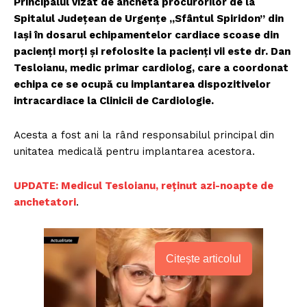
Principalul vizat de ancheta procurorilor de la
Spitalul Județean de Urgențe „Sfântul Spiridon” din
Iași în dosarul echipamentelor cardiace scoase din
pacienți morți și refolosite la pacienți vii este dr. Dan
Tesloianu, medic primar cardiolog, care a coordonat
echipa ce se ocupă cu implantarea dispozitivelor
intracardiace la Clinicii de Cardiologie.
Acesta a fost ani la rând responsabilul principal din
unitatea medicală pentru implantarea acestora.
UPDATE: Medicul Tesloianu, reţinut azi-noapte de
anchetatori
.
Citește articolul