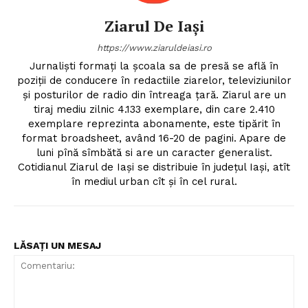
Ziarul De Iași
https://www.ziaruldeiasi.ro
Jurnalişti formaţi la şcoala sa de presă se află în
poziţii de conducere în redactiile ziarelor, televiziunilor
şi posturilor de radio din întreaga ţară. Ziarul are un
tiraj mediu zilnic 4.133 exemplare, din care 2.410
exemplare reprezinta abonamente, este tipărit în
format broadsheet, având 16-20 de pagini. Apare de
luni pînă sîmbătă si are un caracter generalist.
Cotidianul Ziarul de Iaşi se distribuie în judeţul Iaşi, atît
în mediul urban cît şi în cel rural.
LĂSAȚI UN MESAJ