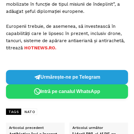
mobilizate în funcție de tipul misiunii de îndeplinit”, a
adăugat șeful diplomației europene.
Europenii trebuie, de asemenea, să investească în
capabilități care le lipsesc în prezent, inclusiv drone,
tancuri, sisteme de apărare antiaeriană și antirachetă,
titrează
HOTNEWS.RO.
Urmărește-ne pe Telegram
Intră pe canalul WhatsApp
TAGS
NATO
Articolul precedent
Articolul următor
Antibiotice Iaşi a început
Liderii PNL și ALDE au