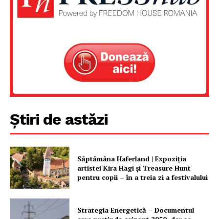
Un proiect
FREEDOM HOUSE ROMÂNIA
PRESShub
Despre noi / Echipa
Știri de astăzi
Proiecte editoriale
Rețea
Contact
Săptămâna Haferland | Expoziţia
artistei Kira Hagi şi Treasure Hunt
pentru copii – în a treia zi a festivalului
Strategia Energetică – Documentul