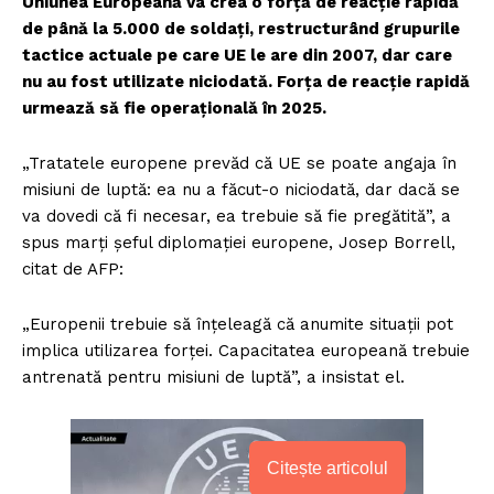
Uniunea Europeană va crea o forţă de reacţie rapidă
de până la 5.000 de soldaţi, restructurând grupurile
tactice actuale pe care UE le are din 2007, dar care
nu au fost utilizate niciodată. Forţa de reacţie rapidă
urmează să fie operaţională în 2025.
„Tratatele europene prevăd că UE se poate angaja în
misiuni de luptă: ea nu a făcut-o niciodată, dar dacă se
va dovedi că fi necesar, ea trebuie să fie pregătită”, a
spus marți șeful diplomației europene, Josep Borrell,
citat de AFP:
„Europenii trebuie să înțeleagă că anumite situații pot
implica utilizarea forței. Capacitatea europeană trebuie
antrenată pentru misiuni de luptă”, a insistat el.
Citește articolul