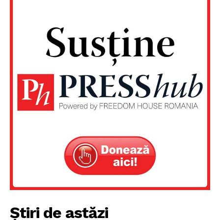
PRESShub
Despre noi / Echipa
Proiecte editoriale
Rețea
Contact
Știri de astăzi