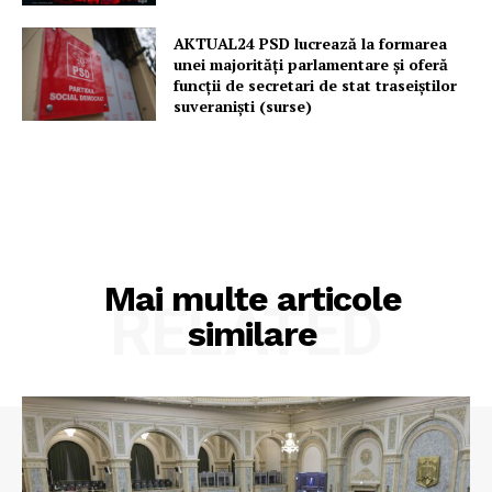
AKTUAL24 PSD lucrează la formarea
unei majorităţi parlamentare și oferă
funcții de secretari de stat traseiștilor
suveraniști (surse)
Mai multe articole
RELATED
similare