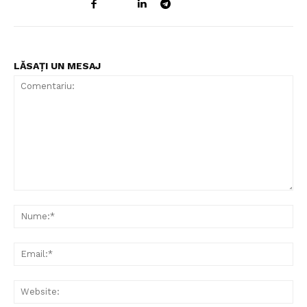
LĂSAȚI UN MESAJ
Comentariu:
Nu
Ema
Web