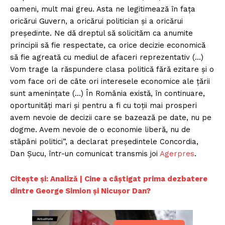
oameni, mult mai greu. Asta ne legitimează în fața
oricărui Guvern, a oricărui politician și a oricărui
președinte. Ne dă dreptul să solicităm ca anumite
principii să fie respectate, ca orice decizie economică
să fie agreată cu mediul de afaceri reprezentativ (…)
Vom trage la răspundere clasa politică fără ezitare și o
vom face ori de câte ori interesele economice ale țării
sunt amenințate (…) În România există, în continuare,
oportunități mari și pentru a fi cu toții mai prosperi
avem nevoie de decizii care se bazează pe date, nu pe
dogme. Avem nevoie de o economie liberă, nu de
stăpâni politici”, a declarat președintele Concordia,
Dan Șucu, într-un comunicat transmis joi
Agerpres
.
Citește și: Analiză | Cine a câștigat prima dezbatere
dintre George Simion şi Nicuşor Dan?