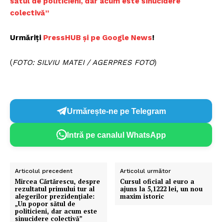
sătul de politicieni, dar acum este sinucidere
colectivă”
Urmăriți
PressHUB și pe Google News
!
(
FOTO: SILVIU MATEI / AGERPRES FOTO
)
Urmărește-ne pe Telegram
Intră pe canalul WhatsApp
Articolul precedent
Articolul următor
Mircea Cărtărescu, despre
Cursul oficial al euro a
rezultatul primului tur al
ajuns la 5,1222 lei, un nou
alegerilor prezidențiale:
maxim istoric
„Un popor sătul de
politicieni, dar acum este
sinucidere colectivă”