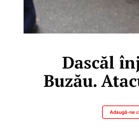
Dascăl în
Buzău. Atacu
Adaugă-ne ca