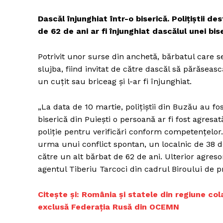
Dascăl înjunghiat într-o biserică. Poliţiştii d
de 62 de ani ar fi înjunghiat dascălul unei bis
Potrivit unor surse din anchetă, bărbatul care s
slujba, fiind invitat de către dascăl să părăseasc
un cuţit sau briceag şi l-ar fi înjunghiat.
„La data de 10 martie, poliţiştii din Buzău au fost
biserică din Puieşti o persoană ar fi fost agresa
poliţie pentru verificări conform competenţelor. D
urma unui conflict spontan, un localnic de 38 de
către un alt bărbat de 62 de ani. Ulterior agresor
agentul Tiberiu Tarcoci din cadrul Biroului de p
C
itește și: România și statele din regiune c
exclusă Federația Rusă din OCEMN