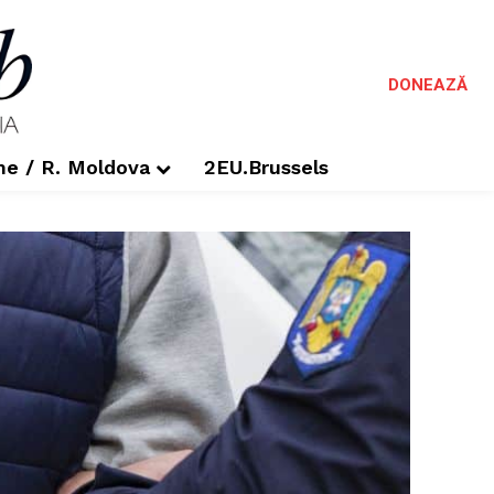
DONEAZĂ
me / R. Moldova
2EU.Brussels