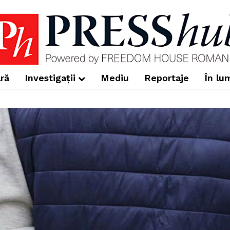
ră
Investigații
Mediu
Reportaje
În lu