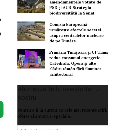
amendamentele votate de
PSD și AUR Strategia
biodiversității la Senat
e
Comisia Europeană
urmărește efectele secetei
ă
asupra centralelor nucleare
de pe Dunăre
Primăria Timișoara şi CJ Timiș
reduc consumul energetic.
Catedrala, Opera şi alte
clădiri rămân fără iluminat
arhitectural
Abonează-te la newsletter-ul
nostru
Pentru a fi la curent cu cele mai recente știri,
oferte și anunțuri speciale.