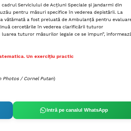
Proiecte editoriale
n cadrul Serviciului de Acţiuni Speciale şi jandarmi din
Rețea
zău pentru măsuri specifice în vederea depistării. La
oana vătămată a fost preluată de Ambulanţă pentru evaluar
Contact
iect
ntinuă cercetările în vederea clarificării tuturor
 HOUSE
i luarea tuturor măsurilor legale ce se impun”, informeaz
NIA
 matematica. Un exercițiu practic
m Photos / Cornel Putan
)
Intră pe canalul WhatsApp