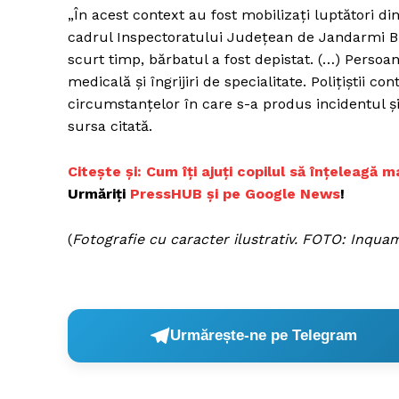
„În acest context au fost mobilizaţi luptători di
cadrul Inspectoratului Judeţean de Jandarmi Bu
scurt timp, bărbatul a fost depistat. (…) Pers
Un pro
medicală şi îngrijiri de specialitate. Poliţiştii co
FREEDOM
circumstanţelor în care s-a produs incidentul ş
ROMÂ
sursa citată.
C
itește și: Cum îți ajuți copilul să înțeleagă
Urmăriți
P
ressHUB și pe Google News
!
(
Fotografie cu caracter ilustrativ. FOTO: Inqua
Urmărește-ne pe Telegram