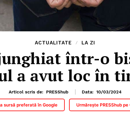
ACTUALITATE
LA ZI
junghiat într-o bi
l a avut loc în t
Articol scris de:
PRESShub
Data:
10/03/2024
 sursă preferată în Google
Urmărește PRESShub pe