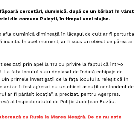
esfăşoară cercetări, duminică, după ce un bărbat în vârs
erici din comuna Puieşti, în timpul unei slujbe.
e afla duminică dimineaţă în lăcaşul de cult ar fi perturba
ă incinta. În acel moment, ar fi scos un obiect ce părea ar 
 sesizaţi prin apel la 112 cu privire la faptul că într-o
tă. La faţa locului s-au deplasat de îndată echipaje de
in primele investigaţii de la faţa locului a reieşit că în
 ani ar fi fost agresat cu un obiect ascuţit contondent de
ul ar fi părăsit locaţia”, a precizat, pentru Agerpres,
resă al Inspectoratului de Poliţie Judeţean Buzău.
olaborează cu Rusia la Marea Neagră. De ce nu este