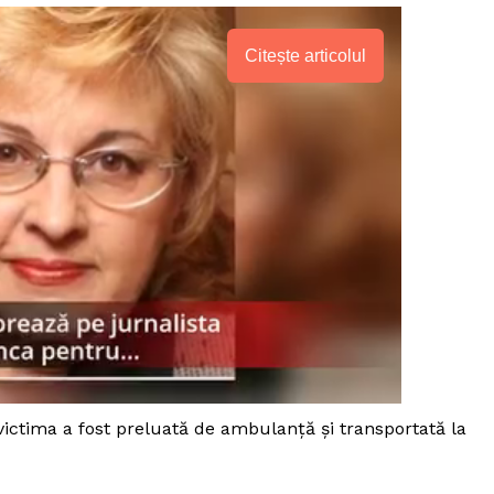
Citește articolul
PRESShub
ar victima a fost preluată de ambulanţă şi transportată la
Despre noi / Echipa