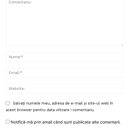
Un proiect
FREEDOM HOUSE ROMÂNIA
Comentariu:
Nu
PRESShub
Ema
Despre noi / Echipa
Web
Proiecte editoriale
Rețea
Salvați numele meu, adresa de e-mail și site-ul web în
Contact
acest browser pentru data viitoare i comentariu.
Notifică-mă prin email când sunt publicate alte comentarii.