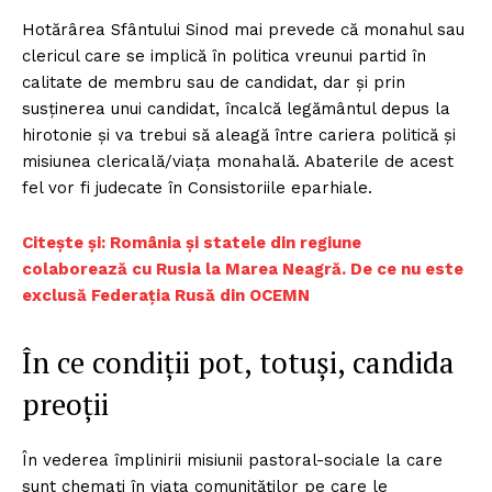
Hotărârea Sfântului Sinod mai prevede că monahul sau
clericul care se implică în politica vreunui partid în
calitate de membru sau de candidat, dar şi prin
susținerea unui candidat, încalcă legământul depus la
hirotonie și va trebui să aleagă între cariera politică şi
misiunea clericală/viața monahală. Abaterile de acest
fel vor fi judecate în Consistoriile eparhiale.
C
itește și: România și statele din regiune
colaborează cu Rusia la Marea Neagră. De ce nu este
exclusă Federația Rusă din OCEMN
În ce condiții pot, totuși, candida
preoții
În vederea împlinirii misiunii pastoral-sociale la care
sunt chemați în viața comunităților pe care le