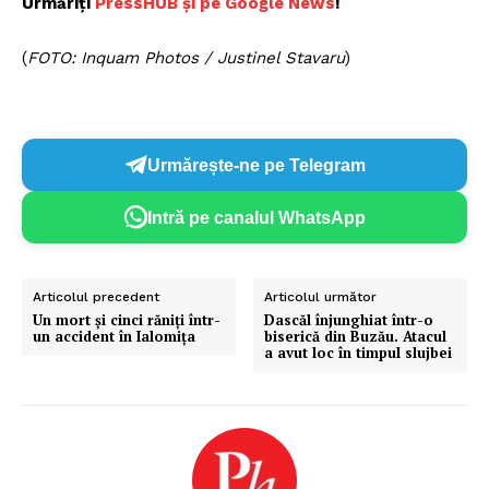
Urmăriți
P
ressHUB și pe Google News
!
(
FOTO: Inquam Photos / Justinel Stavaru
)
Urmărește-ne pe Telegram
Intră pe canalul WhatsApp
Articolul precedent
Articolul următor
Un mort şi cinci răniţi într-
Dascăl înjunghiat într-o
un accident în Ialomița
biserică din Buzău. Atacul
a avut loc în timpul slujbei