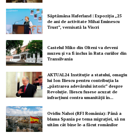
Săptămâna Haferland | Expoziţia „25
de ani de activitate Mihai Eminescu
Trust”, vernisată la Viscri
Castelul Miko din Olteni va deveni
muzeu şi va fi inclus în Ruta curiilor din
Transilvania
AKTUAL24 Instituție a statului, omagiu
lui Ion Iliescu pentru contribuția la
„păstrarea adevărului istoric” despre
Revoluție. Iliescu fusese acuzat de
infracțiuni contra umanității în...
Ovidiu Nahoi (RFI România): Până a
blama Spania pe tema migrației, să nu
uităm cât bine le-a făcut românilor