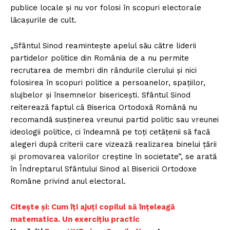
publice locale şi nu vor folosi în scopuri electorale
lăcașurile de cult.
„Sfântul Sinod reamintește apelul său către liderii
partidelor politice din România de a nu permite
recrutarea de membri din rândurile clerului și nici
folosirea în scopuri politice a persoanelor, spațiilor,
slujbelor și însemnelor bisericești. Sfântul Sinod
reiterează faptul că Biserica Ortodoxă Română nu
recomandă susținerea vreunui partid politic sau vreunei
ideologii politice, ci îndeamnă pe toți cetățenii să facă
alegeri după criterii care vizează realizarea binelui țării
și promovarea valorilor creștine în societate”, se arată
în Îndreptarul Sfântului Sinod al Bisericii Ortodoxe
Române privind anul electoral.
C
itește și: Cum îți ajuți copilul să înțeleagă
matematica. Un exercițiu practic