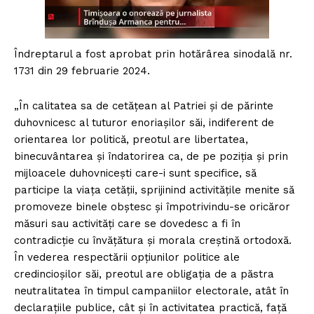
Îndreptarul a fost aprobat prin hotărârea sinodală nr.
1731 din 29 februarie 2024.
„În calitatea sa de cetățean al Patriei și de părinte
duhovnicesc al tuturor enoriașilor săi, indiferent de
orientarea lor politică, preotul are libertatea,
binecuvântarea și îndatorirea ca, de pe poziția și prin
mijloacele duhovnicești care-i sunt specifice, să
participe la viața cetății, sprijinind activitățile menite să
promoveze binele obștesc și împotrivindu-se oricăror
măsuri sau activități care se dovedesc a fi în
contradicție cu învățătura și morala creștină ortodoxă.
În vederea respectării opțiunilor politice ale
credincioșilor săi, preotul are obligația de a păstra
neutralitatea în timpul campaniilor electorale, atât în
declarațiile publice, cât şi în activitatea practică, față