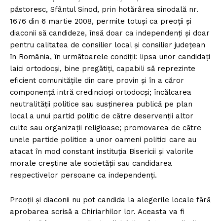
păstoresc, Sfântul Sinod, prin hotărârea sinodală nr.
1676 din 6 martie 2008, permite totuși ca preoții și
diaconii să candideze, însă doar ca independenți și doar
pentru calitatea de consilier local şi consilier județean
în România, în următoarele condiții: lipsa unor candidați
laici ortodocși, bine pregătiți, capabili să reprezinte
eficient comunitățile din care provin și în a căror
componență intră credincioși ortodocși; încălcarea
neutralității politice sau susținerea publică pe plan
local a unui partid politic de către deservenții altor
culte sau organizații religioase; promovarea de către
unele partide politice a unor oameni politici care au
atacat în mod constant instituția Bisericii și valorile
morale creștine ale societății sau candidarea
respectivelor persoane ca independenți.
Preoții și diaconii nu pot candida la alegerile locale fără
aprobarea scrisă a Chiriarhilor lor. Aceasta va fi