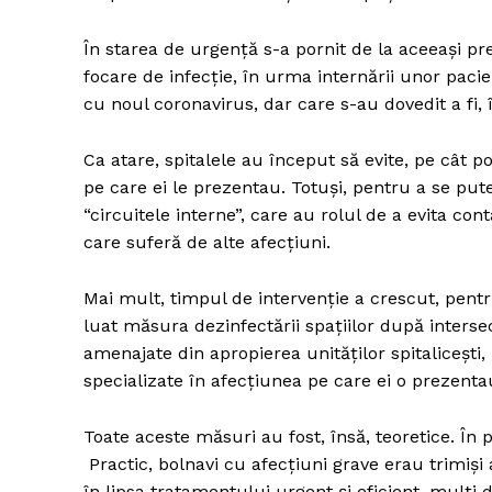
În starea de urgență s-a pornit de la aceeași pr
focare de infecție, în urma internării unor paci
Un pro
cu noul coronavirus, dar care s-au dovedit a fi, î
FREEDOM
ROMÂ
Ca atare, spitalele au început să evite, pe cât p
pe care ei le prezentau. Totuși, pentru a se put
“circuitele interne”, care au rolul de a evita con
care suferă de alte afecțiuni.
Mai mult, timpul de intervenție a crescut, pentr
luat măsura dezinfectării spațiilor după intersec
amenajate din apropierea unităților spitalicești, i
specializate în afecțiunea pe care ei o prezenta
Toate aceste măsuri au fost, însă, teoretice. În
Practic, bolnavi cu afecțiuni grave erau trimiși 
în lipsa tratamentului urgent și eficient, mulți