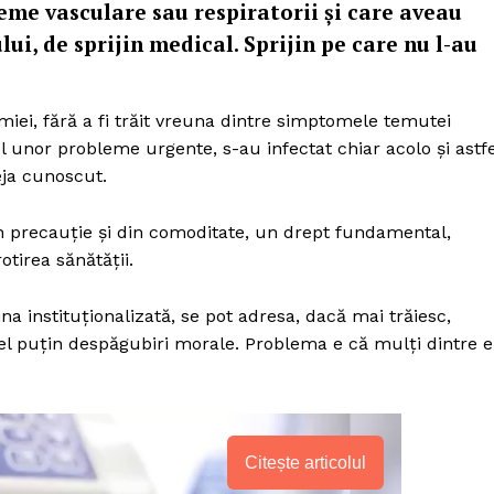
eme vasculare sau respiratorii și care aveau
ui, de sprijin medical. Sprijin pe care nu l-au
miei, fără a fi trăit vreuna dintre simptomele temutei
ndul unor probleme urgente, s-au infectat chiar acolo și astfe
eja cunoscut.
in precauție și din comoditate, un drept fundamental,
otirea sănătății.
tina instituționalizată, se pot adresa, dacă mai trăiesc,
cel puțin despăgubiri morale. Problema e că mulți dintre e
Citește articolul