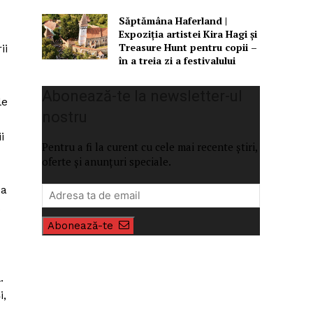
Săptămâna Haferland |
Expoziţia artistei Kira Hagi şi
Treasure Hunt pentru copii –
ii
în a treia zi a festivalului
Abonează-te la newsletter-ul
le
nostru
i
Pentru a fi la curent cu cele mai recente știri,
oferte și anunțuri speciale.
-a
Abonează-te
.
i,