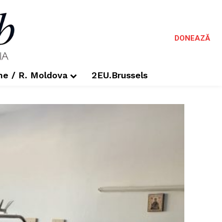
DONEAZĂ
me / R. Moldova
2EU.Brussels