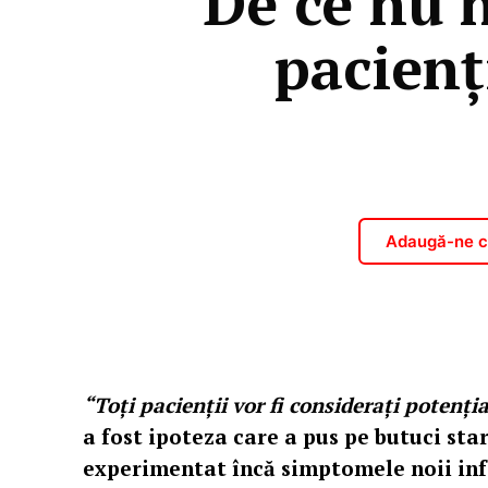
“De ce nu 
pacienț
Adaugă-ne ca
“Toți pacienții vor fi considerați potenț
a fost ipoteza care a pus pe butuci st
experimentat încă simptomele noii infe