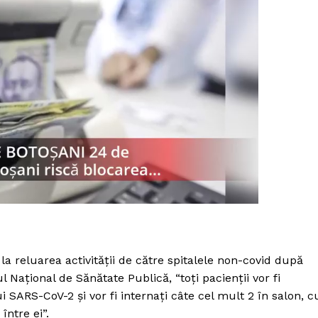
la reluarea activității de către spitalele non-covid după
PRESShub
l Național de Sănătate Publică, “toți pacienții vor fi
i SARS-CoV-2 și vor fi internați câte cel mult 2 în salon, c
Despre noi / Echipa
între ei”.