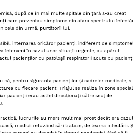
Proiecte editoriale
Rețea
emisă, după ce în mai multe spitale din țară s-au creat
enți care prezentau simptome din afara spectrului infectăr
Contact
iect
n cele din urmă, purtătorii lui.
 HOUSE
NIA
osibil, internarea oricăror pacienți, indiferent de simptome
ea interveni în cazul unor situații urgente, au apărut
tactul pacienților cu patologii respiratorii acute cu pacienți
u că, pentru siguranța pacienților și cadrelor medicale, s
tarea cu fiecare pacient. Triajul se realiza în zone special
ar pacienții erau astfel direcționați către secțiile
u.
 practică, lucrurile au mers mult mai prost decât era cazul
acasă, medicii refuzând să-i trateze, de teama infectării. Ș
 dintre oameni au decedat în timpul pandemiei, fără să fi