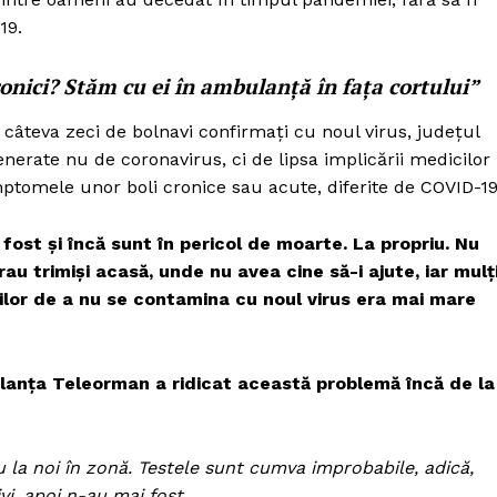
19.
onici? Stăm cu ei în ambulanță în fața cortului”
câteva zeci de bolnavi confirmați cu noul virus, județul
nerate nu de coronavirus, ci de lipsa implicării medicilor
ptomele unor boli cronice sau acute, diferite de COVID-19
 fost și încă sunt în pericol de moarte. La propriu. Nu
erau trimiși acasă, unde nu avea cine să-i ajute, iar mulț
cilor de a nu se contamina cu noul virus era mai mare
lanța Teleorman a ridicat această problemă încă de la
nu la noi în zonă. Testele sunt cumva improbabile, adică,
ivi, apoi n-au mai fost…