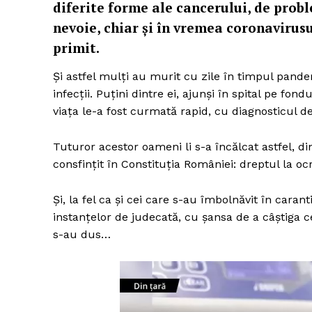
diferite forme ale cancerului, de probl
nevoie, chiar și în vremea coronavirusul
primit.
Și astfel mulți au murit cu zile în timpul pande
infecții. Puțini dintre ei, ajunși în spital pe fo
viața le-a fost curmată rapid, cu diagnosticul d
Tuturor acestor oameni li s-a încălcat astfel, d
consfințit în Constituția României: dreptul la ocr
Și, la fel ca și cei care s-au îmbolnăvit în caran
instanțelor de judecată, cu șansa de a câștiga 
s-au dus…