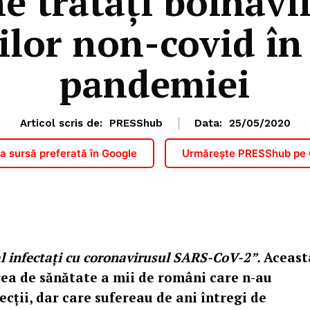
ne tratați bolnavi
ilor non-covid î
pandemiei
Articol scris de:
PRESShub
Data:
25/05/2020
 sursă preferată în Google
Urmărește PRESShub pe
ial infectați cu coronavirusul SARS-CoV-2”.
Aceast
area de sănătate a mii de români care n-au
cții, dar care sufereau de ani întregi de