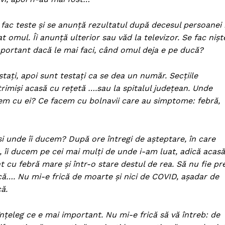
 fac teste și se anunță rezultatul după decesul persoanei 
t omul. Îi anunță ulterior sau văd la televizor. Se fac nișt
mportant dacă le mai faci, când omul deja e pe ducă?
tați, apoi sunt testați ca se dea un număr. Secțiile
trimiși acasă cu rețetă ….sau la spitalul județean. Unde
cem cu ei? Ce facem cu bolnavii care au simptome: febră,
și unde îi ducem? După ore întregi de așteptare, în care
, îi ducem pe cei mai mulți de unde i-am luat, adică acasă
 cu febră mare și într-o stare destul de rea. Să nu fie pr
ucă…. Nu mi-e frică de moarte și nici de COVID, așadar de
că.
nțeleg ce e mai important. Nu mi-e frică să vă întreb: de