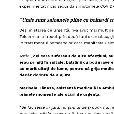
experimentat nicio secundă simptomele COVID-
“Unde sunt saloanele pline cu bolnavii cr
Deși în starea de urgență, n-a avut mai mult de 
Teleorman a trecut prin două luni dramatice, ge
în tratamentul persoanelor care manifestau sim
Astfel,
cei care sufereau de alte afecțiuni, au
erau primiți în spitale, bătrânii cu boli grave 
au murit uitați de lume, pentru că grija medi
decât dorința de a ajuta.
Marinela Tănase, asistentă medicală la Ambu
primele momente ale stării de urgență.
“
Se fac teste în țară, nu știu unde și cum, nu, 
nou-născuții de la maternitatea x au fost pozit