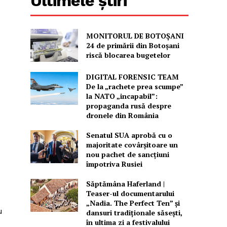
Ultimele știri
MONITORUL DE BOTOȘANI
24 de primării din Botoșani
riscă blocarea bugetelor
DIGITAL FORENSIC TEAM
De la „rachete prea scumpe”
la NATO „incapabil”:
propaganda rusă despre
dronele din România
Senatul SUA aprobă cu o
majoritate covârșitoare un
nou pachet de sancțiuni
împotriva Rusiei
Săptămâna Haferland |
Teaser-ul documentarului
„Nadia. The Perfect Ten” şi
u
dansuri tradiţionale săseşti,
în ultima zi a festivalului