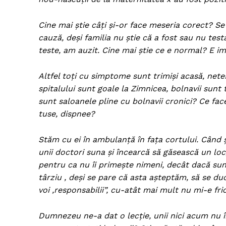
Cine mai știe câți și-or face meseria corect? Se
cauză, deși familia nu știe că a fost sau nu testa
teste, am auzit. Cine mai știe ce e normal? E i
Altfel toți cu simptome sunt trimiși acasă, netes
spitalului sunt goale la Zimnicea, bolnavii sunt 
sunt saloanele pline cu bolnavii cronici? Ce fa
tuse, dispnee?
Stăm cu ei în ambulanță în fața cortului. Când 
unii doctori suna și încearcă să găsească un loc
pentru ca nu îi primește nimeni, decât dacă sunt
târziu , deși se pare că asta așteptăm, să se d
voi ,responsabilii”, cu-atât mai mult nu mi-e fri
Dumnezeu ne-a dat o lecție, unii nici acum nu î