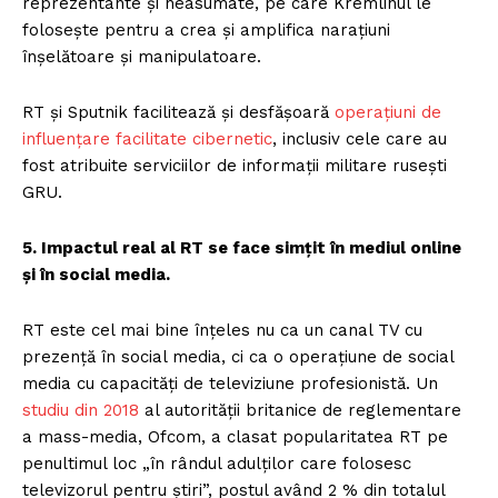
reprezentante și neasumate, pe care Kremlinul le
folosește pentru a crea și amplifica narațiuni
înșelătoare și manipulatoare.
RT și Sputnik facilitează și desfășoară
operațiuni de
influențare facilitate cibernetic
, inclusiv cele care au
fost atribuite serviciilor de informații militare rusești
GRU.
5. Impactul real al RT se face simțit în mediul online
și în social media.
RT este cel mai bine înțeles nu ca un canal TV cu
prezență în social media, ci ca o operațiune de social
media cu capacități de televiziune profesionistă. Un
studiu din 2018
al autorității britanice de reglementare
a mass-media, Ofcom, a clasat popularitatea RT pe
penultimul loc „în rândul adulților care folosesc
televizorul pentru știri”, postul având 2 % din totalul