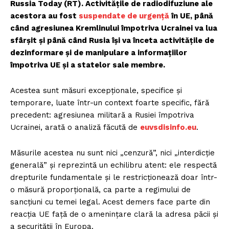
Russia Today (RT). Activitățile de radiodifuziune ale
acestora au fost
suspendate de urgență
în UE, până
când agresiunea Kremlinului împotriva Ucrainei va lua
sfârșit și până când Rusia își va înceta activitățile de
dezinformare și de manipulare a informațiilor
împotriva UE și a statelor sale membre.
Acestea sunt măsuri excepționale, specifice și
temporare, luate într-un context foarte specific, fără
precedent: agresiunea militară a Rusiei împotriva
Ucrainei, arată o analiză făcută de
euvsdisinfo.eu
.
Măsurile acestea nu sunt nici „cenzură”, nici „interdicție
generală” și reprezintă un echilibru atent: ele respectă
drepturile fundamentale și le restricționează doar într-
o măsură proporțională, ca parte a regimului de
sancțiuni cu temei legal. Acest demers face parte din
reacția UE față de o amenințare clară la adresa păcii și
a securității în Europa.