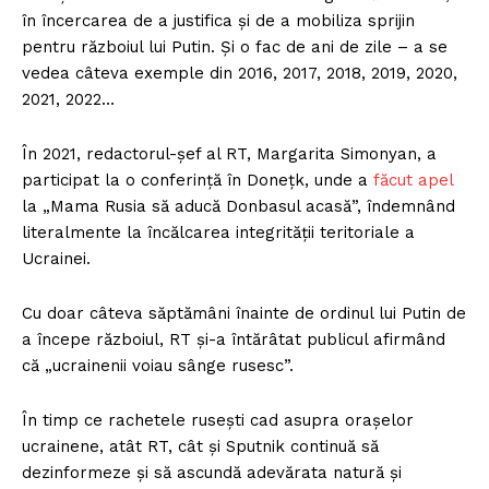
în încercarea de a justifica și de a mobiliza sprijin
pentru războiul lui Putin. Și o fac de ani de zile – a se
vedea câteva exemple din 2016, 2017, 2018, 2019, 2020,
2021, 2022…
În 2021, redactorul-șef al RT, Margarita Simonyan, a
participat la o conferință în Donețk, unde a
făcut apel
Un proiect
la „Mama Rusia să aducă Donbasul acasă”, îndemnând
FREEDOM HOUSE ROMÂNIA
literalmente la încălcarea integrității teritoriale a
Ucrainei.
Cu doar câteva săptămâni înainte de ordinul lui Putin de
a începe războiul, RT și-a întărâtat publicul afirmând
PRESShub
că „ucrainenii voiau sânge rusesc”.
Despre noi / Echipa
În timp ce rachetele rusești cad asupra orașelor
Proiecte editoriale
ucrainene, atât RT, cât și Sputnik continuă să
Rețea
dezinformeze și să ascundă adevărata natură și