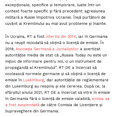
excepționale, specifice și temporare, luate într-un
context foarte specific și fără precedent: agresiunea
militară a Rusiei împotriva Ucrainei. Însă purtătorii de
cuvânt ai Kremlinului au mai avut probleme și înainte.
În Ucraina, RT a fost
interzis din 2014
, iar în Germania
nu a reușit niciodată să obțină o licență de emisie. În
2019,
Asociația Germană a Jurnaliștilor
a avertizat
autoritățile media de stat că „Russia Today nu este un
mijloc de informare pentru noi, ci un instrument de
propagandă al Kremlinului”. RT DE a încercat să
ocolească normele germane și să obțină o licență de
emisie în
Luxemburg
, dar autoritățile de reglementare
din Luxemburg au respins și ele cererea. După ce, la
sfârșitul anului 2021, RT DE a încercat să intre în emisie
în Germania fără o licență de emisie valabilă,
emisia sa
a fost suspendată
de către Comisia de Licențiere și
Supraveghere din Germania.