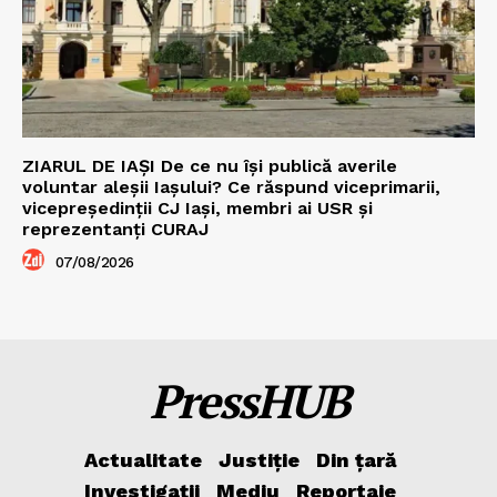
ZIARUL DE IAȘI De ce nu își publică averile
voluntar aleșii Iașului? Ce răspund viceprimarii,
vicepreședinții CJ Iași, membri ai USR și
reprezentanți CURAJ
07/08/2026
PressHUB
Actualitate
Justiție
Din țară
Investigații
Mediu
Reportaje