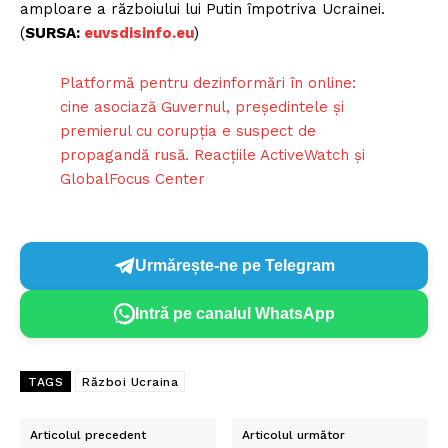
amploare a războiului lui Putin împotriva Ucrainei.
Contact
(
SURSA:
euvsdisinfo.eu
)
Platformă pentru dezinformări în online:
cine asociază Guvernul, președintele și
premierul cu corupția e suspect de
propagandă rusă. Reacțiile ActiveWatch și
GlobalFocus Center
Urmărește-ne pe Telegram
Intră pe canalul WhatsApp
TAGS
Război Ucraina
Articolul precedent
Articolul următor