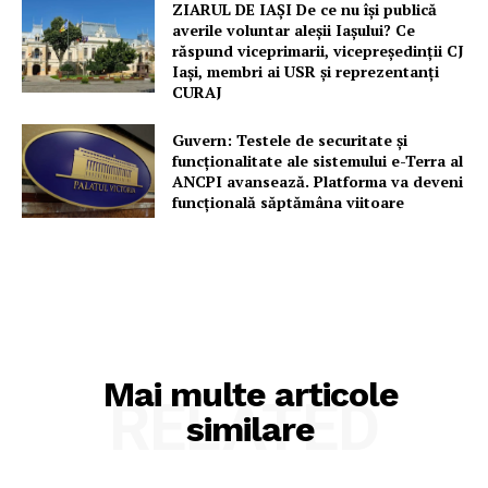
ZIARUL DE IAȘI De ce nu își publică
averile voluntar aleșii Iașului? Ce
răspund viceprimarii, vicepreședinții CJ
Iași, membri ai USR și reprezentanți
CURAJ
Guvern: Testele de securitate și
funcționalitate ale sistemului e-Terra al
ANCPI avansează. Platforma va deveni
funcțională săptămâna viitoare
Mai multe articole
RELATED
similare