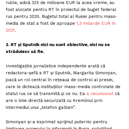
ruble, adică 325 de milioane EUR la acea vreme, au
fost alocate pentru RT în proiectul de buget federal
rus pentru 2020. Bugetul total al Rusiei pentru mass-
media de stat a fost de aproape
1,3 miliarde EUR în
2021
.
2. RT și Sputnik nici nu sunt obiective, nici nu se
străduiesc să fie.
Investigațiile jurnalistice independente arată că
redactora-șefă a RT și Sputnik, Margarita Simonyan,
joacă un rol central în rețeaua de control al presei,
care le dictează instituțiilor mass-media controlate de
statul rus ce să transmită și ce nu. Ea
a recunoscut
că
are o linie directă securizată cu Kremlinul prin
intermediul unui „telefon galben”.
Simonyan și-a exprimat sprijinul puternic pentru
limitarea accesului la informații în Rusia, solicitând