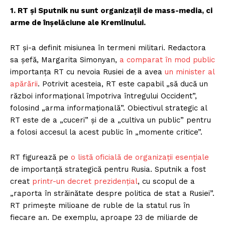
1. RT și Sputnik nu sunt organizații de mass-media, ci
arme de înșelăciune ale Kremlinului.
RT și-a definit misiunea în termeni militari. Redactora
sa șefă, Margarita Simonyan,
a comparat în mod public
importanța RT cu nevoia Rusiei de a avea
un minister al
apărării
. Potrivit acesteia, RT este capabil „să ducă un
război informațional împotriva întregului Occident”,
folosind „arma informațională”. Obiectivul strategic al
RT este de a „cuceri” și de a „cultiva un public” pentru
a folosi accesul la acest public în „momente critice”.
RT figurează pe
o listă oficială de organizații esențiale
de importanță strategică pentru Rusia. Sputnik a fost
creat
printr-un decret prezidențial
, cu scopul de a
„raporta în străinătate despre politica de stat a Rusiei”.
RT primește milioane de ruble de la statul rus în
fiecare an. De exemplu, aproape 23 de miliarde de