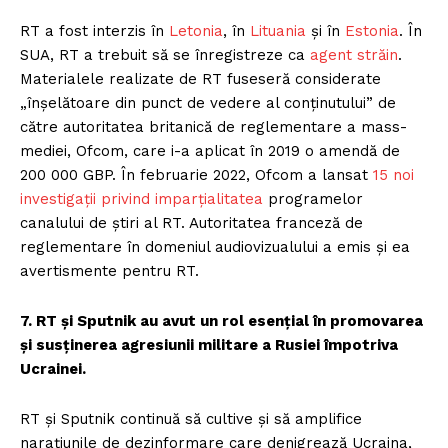
RT a fost interzis în
Letonia
, în
Lituania
și în
Estonia
. În
SUA, RT a trebuit să se înregistreze ca
agent străin
.
Materialele realizate de RT fuseseră considerate
„înșelătoare din punct de vedere al conținutului” de
către autoritatea britanică de reglementare a mass-
mediei, Ofcom, care i-a aplicat în 2019 o amendă de
200 000 GBP. În februarie 2022, Ofcom a lansat
15 noi
investigații privind imparțialitatea
programelor
canalului de știri al RT. Autoritatea franceză de
reglementare în domeniul audiovizualului a emis și ea
avertismente pentru RT.
7. RT și Sputnik au avut un rol esențial în promovarea
și susținerea agresiunii militare a Rusiei împotriva
Ucrainei.
RT și Sputnik continuă să cultive și să amplifice
narațiunile de dezinformare care denigrează Ucraina,