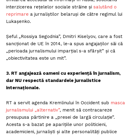
interzicerea rețelelor sociale străine și
salutând o
reprimare
a jurnaliștilor belaruși de către regimul lui
Lukașenko.
Șeful „Rossiya Segodnia”, Dmitri Kiselyov, care a fost
sancționat de UE în 2014, le-a spus angajaților săi că
„perioada jurnalismului imparțial s-a sfârșit” și că
„obiectivitatea este un mit”.
3. RT angajează oameni cu experiență în jurnalism,
dar NU respectă standardele jurnalistice
internaționale.
RT a servit agenda Kremlinului în Occident sub
masca
jurnalismului „alternativ”
, menit să contracareze
presupusa părtinire a „presei de largă circulație”.
Acesta s-a bazat pe aparițiile unor politicieni,
academicieni, jurnaliști și alte personalități publice