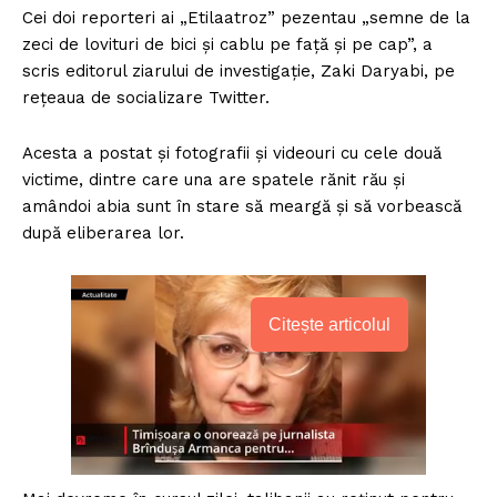
Cei doi reporteri ai „Etilaatroz” pezentau „semne de la
zeci de lovituri de bici şi cablu pe faţă şi pe cap”, a
scris editorul ziarului de investigaţie, Zaki Daryabi, pe
reţeaua de socializare Twitter.
Acesta a postat şi fotografii şi videouri cu cele două
victime, dintre care una are spatele rănit rău şi
amândoi abia sunt în stare să meargă şi să vorbească
după eliberarea lor.
Citește articolul