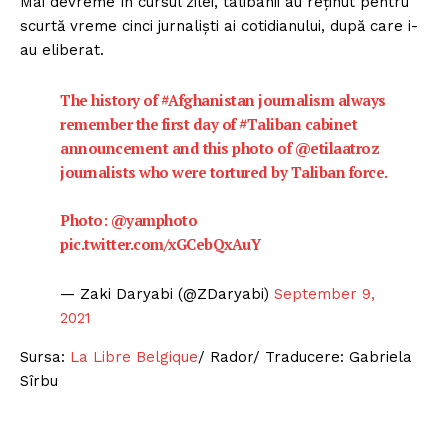
Mai devreme în cursul zilei, talibanii au reţinut pentru
scurtă vreme cinci jurnalişti ai cotidianului, după care i-
au eliberat.
The history of
#Afghanistan
journalism always
remember the first day of
#Taliban
cabinet
announcement and this photo of
@etilaatroz
journalists who were tortured by Taliban force.
Photo:
@yamphoto
pic.twitter.com/xGCebQxAuY
— Zaki Daryabi (@ZDaryabi)
September 9,
2021
Sursa:
La Libre Belgique
/ Rador/ Traducere: Gabriela
Sîrbu