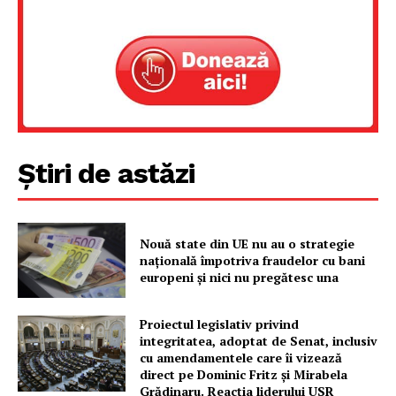
Știri de astăzi
Un proiect
Nouă state din UE nu au o strategie
FREEDOM HOUSE ROMÂNIA
națională împotriva fraudelor cu bani
europeni și nici nu pregătesc una
Proiectul legislativ privind
integritatea, adoptat de Senat, inclusiv
PRESShub
cu amendamentele care îi vizează
direct pe Dominic Fritz și Mirabela
Grădinaru. Reacția liderului USR