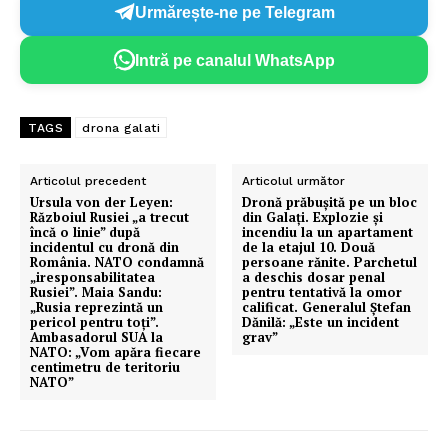
Urmărește-ne pe Telegram
Intră pe canalul WhatsApp
TAGS
drona galati
Articolul precedent
Articolul următor
Ursula von der Leyen:
Dronă prăbuşită pe un bloc
Războiul Rusiei „a trecut
din Galați. Explozie şi
încă o linie” după
incendiu la un apartament
incidentul cu dronă din
de la etajul 10. Două
România. NATO condamnă
persoane rănite. Parchetul
„iresponsabilitatea
a deschis dosar penal
Rusiei”. Maia Sandu:
pentru tentativă la omor
„Rusia reprezintă un
calificat. Generalul Ștefan
pericol pentru toți”.
Dănilă: „Este un incident
Ambasadorul SUA la
grav”
NATO: „Vom apăra fiecare
centimetru de teritoriu
NATO”