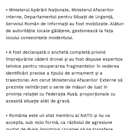
• Ministerul Apărării Naționale, Ministerul Afacerilor
Interne, Departamentul pentru Situații de Urgență,
Serviciul Român de Informații au fost mobilizate. Alături
de autoritățile locale gălățene, gestionează la fața
locului consecințele incidentului.
• A fost declanșată o anchetă completă privind
împrejurările căderii dronei și au fost dispuse expertize
tehnice pentru recuperarea fragmentelor în vederea
identificării precise a tipului de armament și a
traiectoriei. Am cerut Ministerului Afacerilor Externe să
prezinte neîntârziat o serie de măsuri de luat în
privința relației cu Federația Rusă, proporționale cu
această situație atât de gravă.
• România este un stat membru al NATO și nu va
accepta, sub nicio formă, ca războiul de agresiune
purtat de Rusia împotriva Ucrainei să se transfere