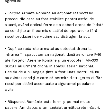
agresiuni.
• Forțele Armate Române au acționat respectând
procedurile care au fost stabilite pentru astfel de
situații, având ordinul ferm de a doborî drona de îndată
ce condițiile ar fi permis o astfel de operațiune fără
riscul producerii de victime sau distrugeri la sol.
• După ce radarele armatei au detectat drona la
intrarea în spațiul aerian național, două aeronave F-16
ale Forțelor Aeriene Române și un elicopter IAR-330
SOCAT au urmărit drona în spațiul aerian național.
Decizia de a nu angaja ținta a fost luată pentru că nu
au existat condițiile care să permită distrugerea ei fără
riscul periclitării accentuate a siguranței populației
civile.
• Răspunsul României este ferm și pe mai multe
paliere. Am dispus și am angajat următoarele măsuri,