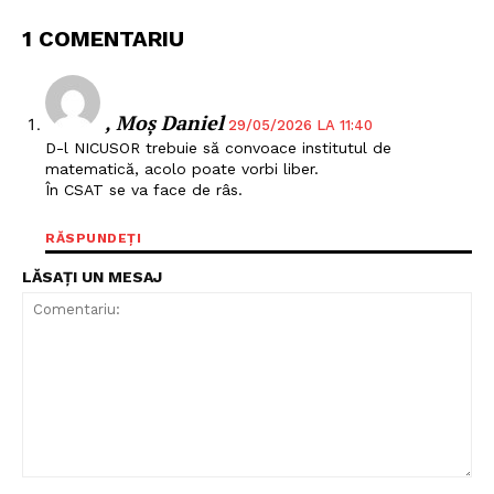
1 COMENTARIU
, Moș Daniel
29/05/2026 LA 11:40
D-l NICUSOR trebuie să convoace institutul de
matematică, acolo poate vorbi liber.
În CSAT se va face de râs.
RĂSPUNDEȚI
Un proiect
LĂSAȚI UN MESAJ
FREEDOM HOUSE ROMÂNIA
PRESShub
Despre noi / Echipa
Proiecte editoriale
Comentariu: