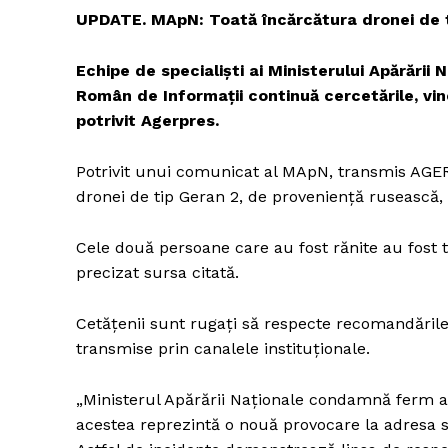
UPDATE. MApN: Toată încărcătura dronei de t
Echipe de specialişti ai Ministerului Apărării N
Român de Informaţii continuă cercetările, vine
potrivit Agerpres.
Potrivit unui comunicat al MApN, transmis AGER
dronei de tip Geran 2, de provenienţă rusească
Cele două persoane care au fost rănite au fost t
precizat sursa citată.
Cetăţenii sunt rugaţi să respecte recomandările 
transmise prin canalele instituţionale.
„Ministerul Apărării Naţionale condamnă ferm ac
acestea reprezintă o nouă provocare la adresa sec