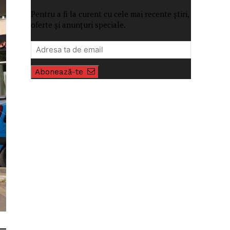
Pentru a fi la curent cu cele mai recente știri,
oferte și anunțuri speciale.
Abonează-te