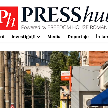
ră
Investigații
Mediu
Reportaje
În lu