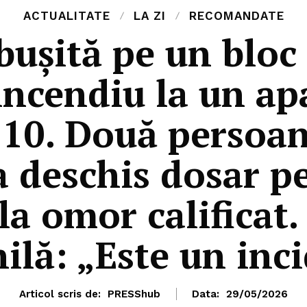
ACTUALITATE
LA ZI
RECOMANDATE
uşită pe un bloc 
 incendiu la un a
l 10. Două persoan
a deschis dosar p
la omor calificat
ilă: „Este un inc
Articol scris de:
PRESShub
Data:
29/05/2026