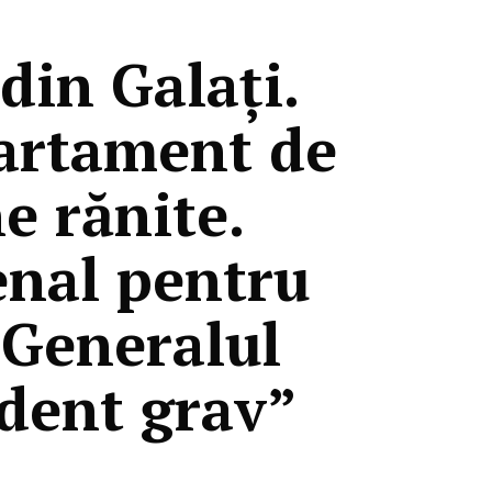
din Galați.
partament de
e rănite.
enal pentru
. Generalul
ident grav”