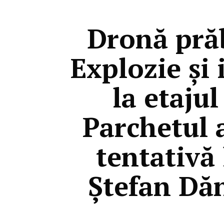
Dronă prăb
Explozie şi
la etaju
Parchetul 
tentativă 
Ștefan Dăn