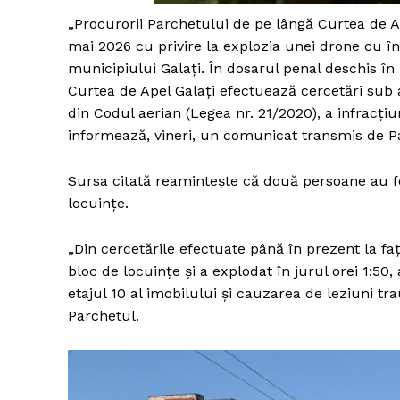
„Procurorii Parchetului de pe lângă Curtea de Ap
mai 2026 cu privire la explozia unei drone cu în
municipiului Galaţi. În dosarul penal deschis în
Un pro
Curtea de Apel Galaţi efectuează cercetări sub as
FREEDOM
din Codul aerian (Legea nr. 21/2020), a infracţiun
ROMÂ
informează, vineri, un comunicat transmis de Par
Sursa citată reaminteşte că două persoane au f
locuinţe.
„Din cercetările efectuate până în prezent la fa
bloc de locuinţe şi a explodat în jurul orei 1:5
etajul 10 al imobilului şi cauzarea de leziuni t
Parchetul.