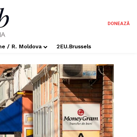
DONEAZĂ
me / R. Moldova
2EU.Brussels