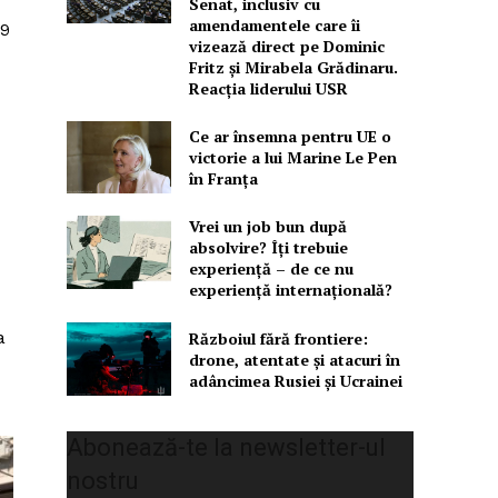
Senat, inclusiv cu
amendamentele care îi
29
vizează direct pe Dominic
Fritz și Mirabela Grădinaru.
Reacția liderului USR
Ce ar însemna pentru UE o
victorie a lui Marine Le Pen
în Franța
Vrei un job bun după
absolvire? Îți trebuie
experiență – de ce nu
experiență internațională?
a
Războiul fără frontiere:
drone, atentate și atacuri în
adâncimea Rusiei și Ucrainei
Abonează-te la newsletter-ul
nostru