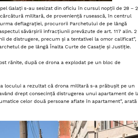
Proiecte editoriale
el Galaţi s-au sesizat din oficiu în cursul nopţii de 28 – 
Rețea
cărcătură militară, de provenienţă rusească, în centrul
Contact
 urma deflagraţiei, procurorii Parchetului de pe lângă
iect
pectul săvârşirii infracţiunii prevăzute de art. 117 alin. 2
 HOUSE
ii de distrugere, precum şi a tentativei la omor calificat”,
NIA
chetul de pe lângă Înalta Curte de Casaţie şi Justiţie.
ost rănite, după ce drona a explodat pe un bloc de
ţa locului a rezultat că drona militară s-a prăbuşit pe un
0, având drept consecinţă distrugerea unui apartament de l
raumatice celor două persoane aflate în apartament”, arată