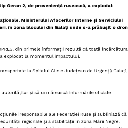
ip Geran 2, de provenienţă rusească, a explodat
aţionale, Ministerului Afacerilor Interne şi Serviciului
ri, în zona blocului din Galaţi unde s-a prăbuşit o dron
PRES, din primele informaţii rezultă că toată încărcătura
, a explodat la momentul impactului.
ransportate la Spitalul Clinic Judeţean de Urgenţă Galaţi,
autorităţilor şi să urmărească informările oficiale
ţiunile iresponsabile ale Federaţiei Ruse şi subliniază că
urităţii regionale şi a stabilităţii în zona Mării Negre.