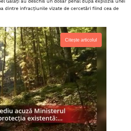
pel Galaţi au deschis un dosar penal după explozia unei
a dintre infracţiunile vizate de cercetări fiind cea de
Citește articolul
PRESShub
Despre noi / Echipa