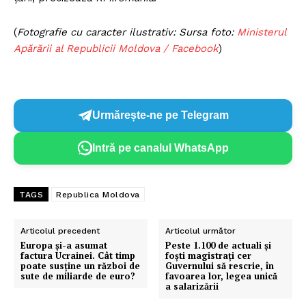
(
Fotografie cu caracter ilustrativ: Sursa foto:
Ministerul
Apărării al Republicii Moldova / Facebook
)
Urmărește-ne pe Telegram
Intră pe canalul WhatsApp
TAGS
Republica Moldova
Articolul precedent
Articolul următor
Europa și-a asumat
Peste 1.100 de actuali și
factura Ucrainei. Cât timp
foști magistrați cer
poate susține un război de
Guvernului să rescrie, în
sute de miliarde de euro?
favoarea lor, legea unică
a salarizării