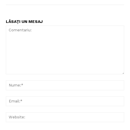
LĂSAȚI UN MESAJ
Comentariu:
Nu
Ema
Web