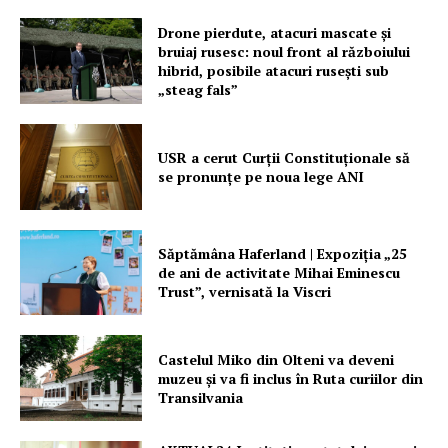
Drone pierdute, atacuri mascate și
bruiaj rusesc: noul front al războiului
hibrid, posibile atacuri rusești sub
„steag fals”
USR a cerut Curții Constituționale să
se pronunțe pe noua lege ANI
Săptămâna Haferland | Expoziţia „25
de ani de activitate Mihai Eminescu
Trust”, vernisată la Viscri
Castelul Miko din Olteni va deveni
muzeu şi va fi inclus în Ruta curiilor din
Transilvania