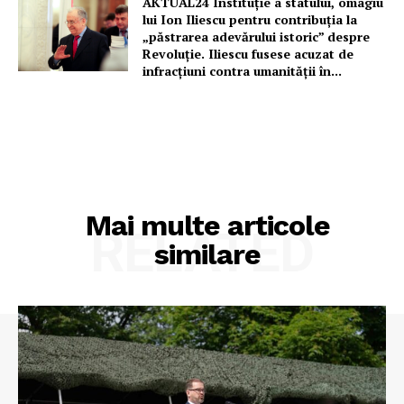
AKTUAL24 Instituție a statului, omagiu
lui Ion Iliescu pentru contribuția la
„păstrarea adevărului istoric” despre
Revoluție. Iliescu fusese acuzat de
infracțiuni contra umanității în...
Mai multe articole
RELATED
similare