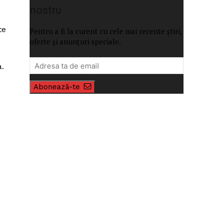
nostru
te
Pentru a fi la curent cu cele mai recente știri,
oferte și anunțuri speciale.
a.
Abonează-te