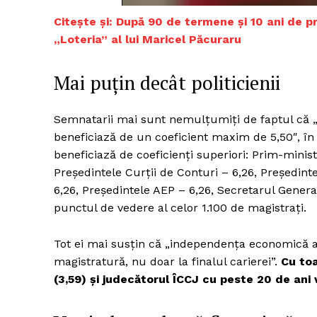
Citește și: După 90 de termene și 10 ani de p
„Loteria” al lui Maricel Păcuraru
Un pro
Mai puțin decât politicienii
FREEDOM
ROMÂ
Semnatarii mai sunt nemulțumiți de faptul că „j
beneficiază de un coeficient maxim de 5,50″, î
beneficiază de coeficienți superiori: Prim-minist
Președintele Curții de Conturi – 6,26, Președint
6,26, Președintele AEP – 6,26, Secretarul Genera
punctul de vedere al celor 1.100 de magistrați.
Tot ei mai susțin că „independența economică a m
magistratură, nu doar la finalul carierei”.
Cu toa
(3,59) și judecătorul ÎCCJ cu peste 20 de ani