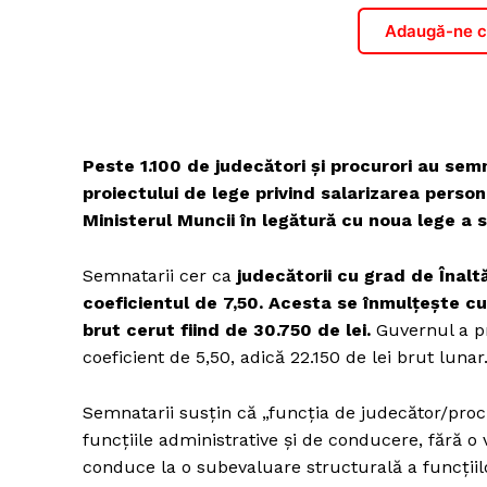
Adaugă-ne ca
Peste 1.100 de judecători și procurori au se
proiectului de lege privind salarizarea perso
Ministerul Muncii în legătură cu noua lege a sa
Semnatarii cer ca
judecătorii cu grad de Înaltă
coeficientul de 7,50. Acesta se înmulțește cu
brut cerut fiind de 30.750 de lei.
Guvernul a pr
coeficient de 5,50, adică 22.150 de lei brut lunar
Semnatarii susțin că „funcția de judecător/procu
funcțiile administrative și de conducere, fără o 
conduce la o subevaluare structurală a funcțiilor