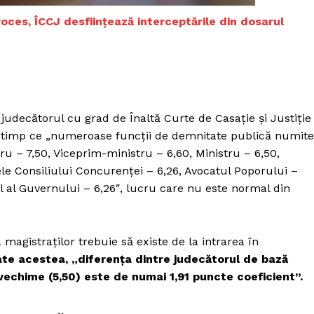
Proiecte editoriale
roces, ÎCCJ desființează interceptările din dosarul
Rețea
Contact
iect
 HOUSE
NIA
udecătorul cu grad de Înaltă Curte de Casație și Justiție
n timp ce „numeroase funcții de demnitate publică numite
ru – 7,50, Viceprim-ministru – 6,60, Ministru – 6,50,
ele Consiliului Concurenței – 6,26, Avocatul Poporului –
l al Guvernului – 6,26″, lucru care nu este normal din
agistraților trebuie să existe de la intrarea în
te acestea, „diferența dintre judecătorul de bază
 vechime (5,50) este de numai 1,91 puncte coeficient”.