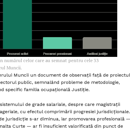
 în numărul celor care au semnat pentru cele 33
rul Muncii.
erului Muncii un document de observații față de proiectul
in sectorul public, semnalând probleme de metodologie,
d specific familia ocupațională Justiție.
 sistemului de grade salariale, despre care magistrații
ageriale, cu efectul comprimării progresiei jurisdicționale.
 de jurisdicție s-ar diminua, iar promovarea profesională 
nalta Curte — ar fi insuficient valorificată din punct de