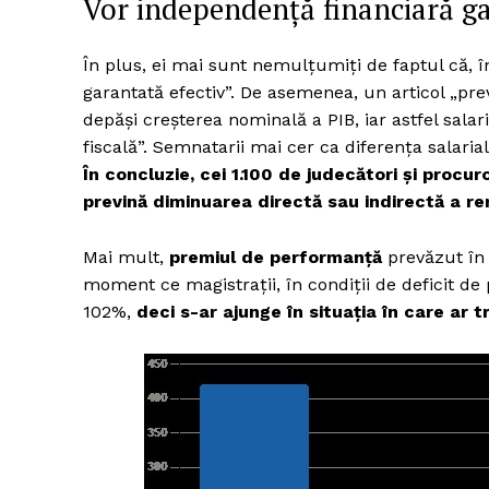
Vor independență financiară g
În plus, ei mai sunt nemulțumiți de faptul că, 
garantată efectiv”. De asemenea, un articol „pr
depăși creșterea nominală a PIB, iar astfel sala
fiscală”. Semnatarii mai cer ca diferența salarial
În concluzie, cei 1.100 de judecători și procuro
prevină diminuarea directă sau indirectă a r
Mai mult,
premiul de performanță
prevăzut în 
moment ce magistrații, în condiții de deficit de
102%,
deci s-ar ajunge în situația în care ar tr