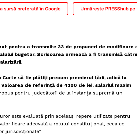
 sursă preferată în Google
Urmărește PRESShub pe
mnat pentru a transmite 33 de propuneri de modificare 
nalului bugetar. Scrisoarea urmează a fi transmisă cătr
larizării.
 Curte să fie plătiți precum premierul țării, adică la
 valoarea de referință de 4.100 de lei, salariul maxim
opus pentru judecătorii de la instanța supremă un
.
ror este evaluată prin aceleași repere utilizate pentru
valorificare adecvată a rolului constituțional, ceea ce
 jurisdicționale”.