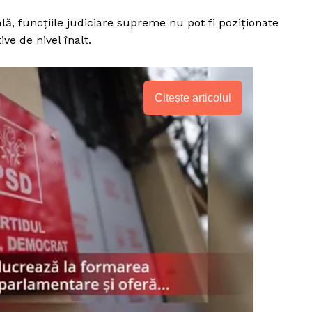
lă, funcțiile judiciare supreme nu pot fi poziționate
ve de nivel înalt.
Citește articolul
PRESShub
Despre noi / Echipa