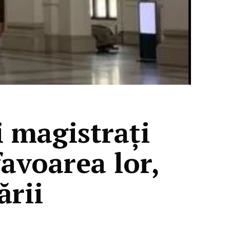
i magistrați
favoarea lor,
ării