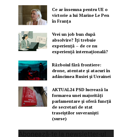
Ce ar însemna pentru UE o
victorie a lui Marine Le Pen
în Franța
Vrei un job bun după
absolvire? Îți trebuie
experiență – de ce nu
experiență internațională?
Războiul fără frontiere:
drone, atentate și atacuri în
adâncimea Rusiei și Ucrainei
AKTUAL24 PSD lucrează la
formarea unei majorităţi
parlamentare și oferă funcții
de secretari de stat
traseiștilor suveraniști
(surse)
Abonează-te la newsletter-ul