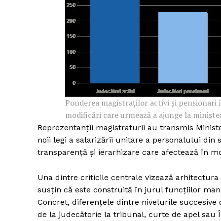
Ponderea magistraților activi și pensionari
modificări care urmează a ajunge la ministe
Reprezentanții magistraturii au transmis Minist
noii legi a salarizării unitare a personalului d
transparență și ierarhizare care afectează în mo
Una dintre criticile centrale vizează arhitectura
susțin că este construită în jurul funcțiilor man
Concret, diferențele dintre nivelurile succesive
de la judecătorie la tribunal, curte de apel sau Î