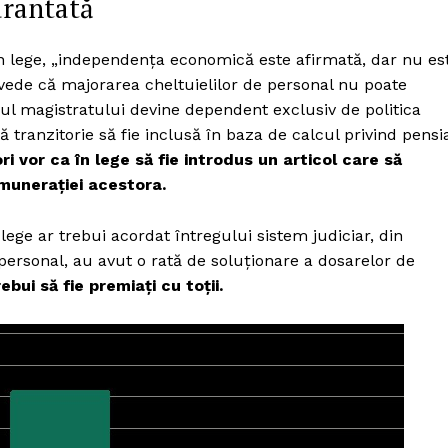
arantată
în lege, „independența economică este afirmată, dar nu es
evede că majorarea cheltuielilor de personal nu poate
riul magistratului devine dependent exclusiv de politica
ă tranzitorie să fie inclusă în baza de calcul privind pensi
ri vor ca în lege să fie introdus un articol care să
emunerației acestora.
lege ar trebui acordat întregului sistem judiciar, din
 personal, au avut o rată de soluționare a dosarelor de
ebui să fie premiați cu toții.