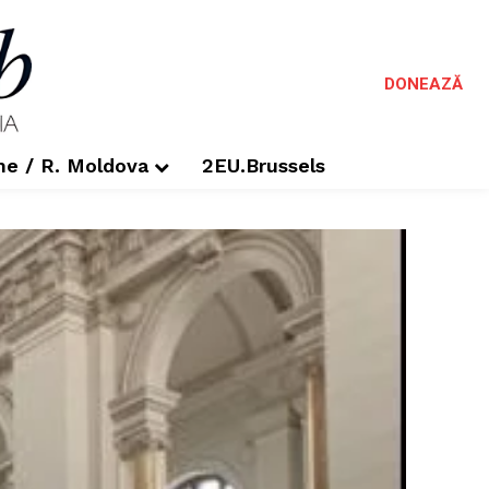
DONEAZĂ
me / R. Moldova
2EU.Brussels