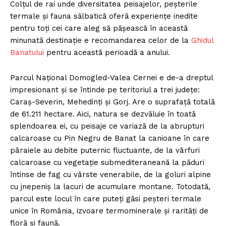
Colțul de rai unde diversitatea peisajelor, peșterile
termale și fauna sălbatică oferă experiențe inedite
pentru toți cei care aleg să pășească în această
minunată destinație e recomandarea celor de la
Ghidul
Banatului
pentru această perioadă a anului.
Parcul Național Domogled-Valea Cernei e de-a dreptul
impresionant și se întinde pe teritoriul a trei județe:
Caraș-Severin, Mehedinți și Gorj. Are o suprafață totală
de 61.211 hectare. Aici, natura se dezvăluie în toată
splendoarea ei, cu peisaje ce variază de la abrupturi
calcaroase cu Pin Negru de Banat la canioane în care
pâraiele au debite puternic fluctuante, de la vârfuri
calcaroase cu vegetație submediteraneană la păduri
întinse de fag cu vârste venerabile, de la goluri alpine
cu jnepeniș la lacuri de acumulare montane. Totodată,
parcul este locul în care puteți găsi peșteri termale
unice în România, izvoare termominerale și rarități de
floră și faună.