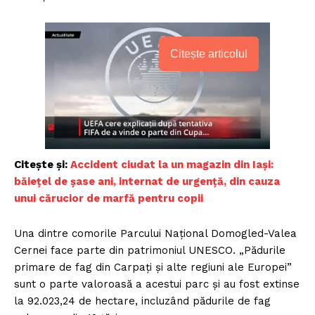
Citește articolul
Citește și:
Accident ciudat la un magazin din Iași:
băieţel de şase ani, internat de urgenţă, din cauza
unui cărucior de marfă pentru copii
Una dintre comorile Parcului Național Domogled-Valea
Cernei face parte din patrimoniul UNESCO. „Pădurile
primare de fag din Carpați și alte regiuni ale Europei”
sunt o parte valoroasă a acestui parc și au fost extinse
la 92.023,24 de hectare, incluzând pădurile de fag