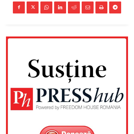
Un proiect
FREEDOM HOUSE ROMÂNIA
PRESShub
Despre noi / Echipa
Proiecte editoriale
Rețea
Contact