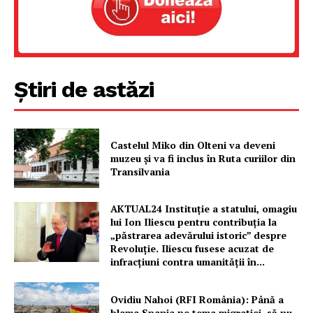
Știri de astăzi
Castelul Miko din Olteni va deveni
muzeu şi va fi inclus în Ruta curiilor din
Transilvania
AKTUAL24 Instituție a statului, omagiu
lui Ion Iliescu pentru contribuția la
„păstrarea adevărului istoric” despre
Revoluție. Iliescu fusese acuzat de
infracțiuni contra umanității în...
Ovidiu Nahoi (RFI România): Până a
blama Spania pe tema migrației, să nu