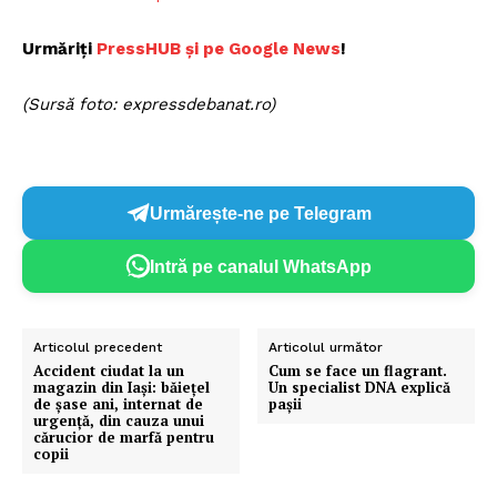
Urmăriți
PressHUB și pe Google News
!
(Sursă foto: expressdebanat.ro)
Urmărește-ne pe Telegram
Intră pe canalul WhatsApp
Articolul precedent
Articolul următor
Accident ciudat la un
Cum se face un flagrant.
magazin din Iași: băieţel
Un specialist DNA explică
de şase ani, internat de
paşii
urgenţă, din cauza unui
cărucior de marfă pentru
copii