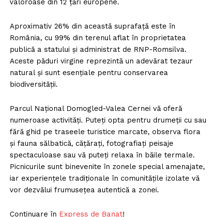
valoroase din 12 țări europene.
Aproximativ 26% din această suprafață este în
România, cu 99% din terenul aflat în proprietatea
publică a statului și administrat de RNP-Romsilva.
Aceste păduri virgine reprezintă un adevărat tezaur
natural și sunt esențiale pentru conservarea
biodiversității.
Parcul Național Domogled-Valea Cernei vă oferă
numeroase activități. Puteți opta pentru drumeții cu sau
fără ghid pe traseele turistice marcate, observa flora
și fauna sălbatică, cățărați, fotografiați peisaje
spectaculoase sau vă puteți relaxa în băile termale.
Picnicurile sunt binevenite în zonele special amenajate,
iar experiențele tradiționale în comunitățile izolate vă
vor dezvălui frumusețea autentică a zonei.
Continuare în
Express de Banat
!