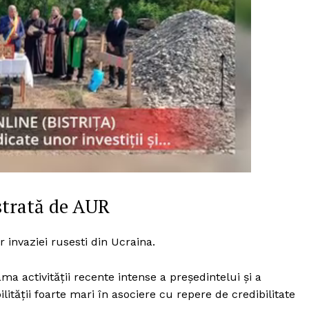
strată de AUR
r invaziei rusesti din Ucraina.
PRESShub
a activității recente intense a președintelui și a
lității foarte mari în asociere cu repere de credibilitate
Despre noi / Echipa