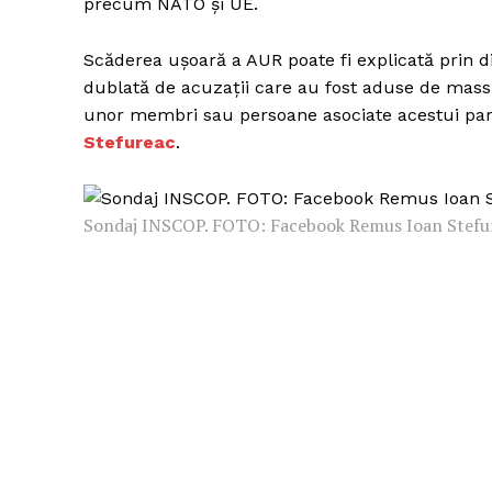
precum NATO și UE.
Scăderea ușoară a AUR poate fi explicată prin di
dublată de acuzații care au fost aduse de mass-m
Un pro
unor membri sau persoane asociate acestui part
FREEDOM
Stefureac
.
ROMÂ
Sondaj INSCOP. FOTO: Facebook Remus Ioan Stefu