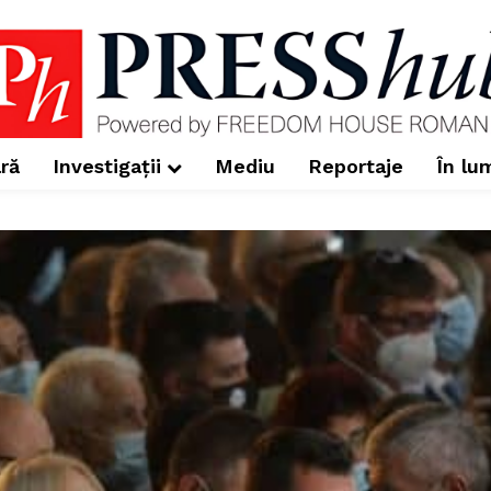
ră
Investigații
Mediu
Reportaje
În lu