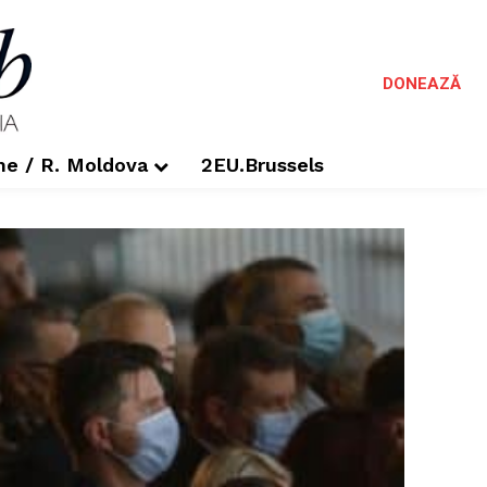
DONEAZĂ
me / R. Moldova
2EU.Brussels