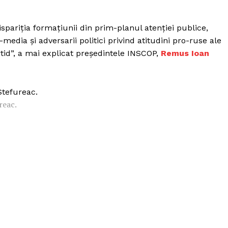
Proiecte editoriale
Rețea
spariția formațiunii din prim-planul atenției publice,
Contact
edia și adversarii politici privind atitudini pro-ruse ale
iect
id”, a mai explicat președintele INSCOP,
Remus Ioan
 HOUSE
NIA
reac.