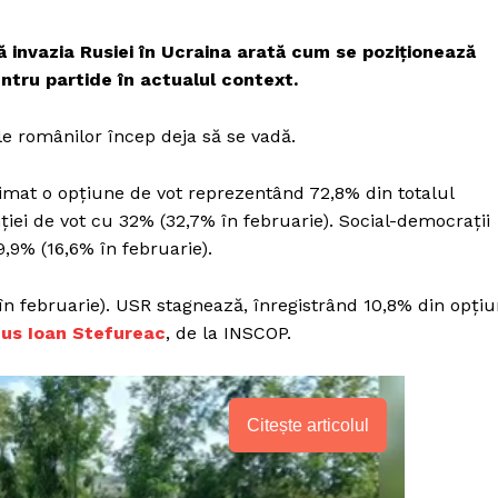
invazia Rusiei în Ucraina arată cum se poziționează
entru partide în actualul context.
ale românilor încep deja să se vadă.
imat o opțiune de vot reprezentând 72,8% din totalul
iei de vot cu 32% (32,7% în februarie). Social-democrații
,9% (16,6% în februarie).
n februarie). USR stagnează, înregistrând 10,8% din opțiu
us Ioan Stefureac
, de la INSCOP.
Citește articolul