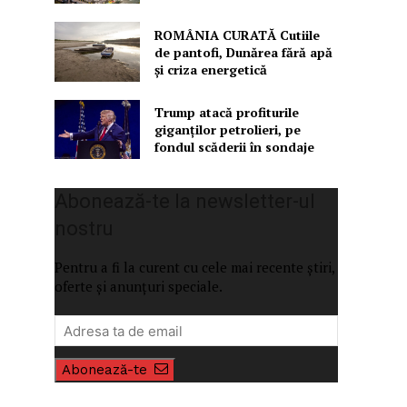
ROMÂNIA CURATĂ Cutiile
de pantofi, Dunărea fără apă
și criza energetică
Trump atacă profiturile
giganților petrolieri, pe
fondul scăderii în sondaje
Abonează-te la newsletter-ul
nostru
Pentru a fi la curent cu cele mai recente știri,
oferte și anunțuri speciale.
Abonează-te