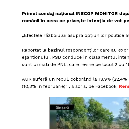
Primul sondaj național INSCOP MONITOR după 
românii în ceea ce privește intenția de vot p
„Efectele războiului asupra opțiunilor politice 
Raportat la bazinul respondenților care au expr
eșantionului, PSD conduce în clasamentul intenț
sunt urmați de PNL, care revine pe locul 2 cu 19
AUR suferă un recul, coborând la 18,9% (22,4% î
(10,3% în februarie)” , a scris, pe Facebook,
Rem