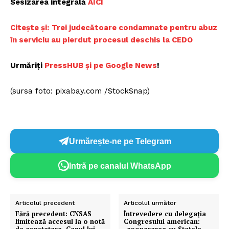
Sesizarea integrală
AICI
Citește și:
Trei judecătoare condamnate pentru abuz
în serviciu au pierdut procesul deschis la CEDO
Urmăriți
PressHUB și pe Google News
!
(sursa foto: pixabay.com /StockSnap)
Urmărește-ne pe Telegram
Intră pe canalul WhatsApp
Articolul precedent
Articolul următor
Fără precedent: CNSAS
Întrevedere cu delegația
limitează accesul la o notă
Congresului american: