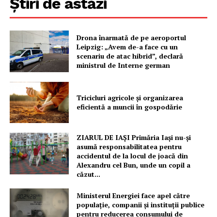
Știri de astăzi
Drona înarmată de pe aeroportul
PRESShub
Leipzig: „Avem de-a face cu un
scenariu de atac hibrid”, declară
ministrul de Interne german
Despre noi / Echipa
Proiecte editoriale
Tricicluri agricole și organizarea
Rețea
eficientă a muncii în gospodărie
Contact
ZIARUL DE IAȘI Primăria Iași nu-și
asumă responsabilitatea pentru
accidentul de la locul de joacă din
Alexandru cel Bun, unde un copil a
căzut...
Ministerul Energiei face apel către
populație, companii și instituții publice
pentru reducerea consumului de