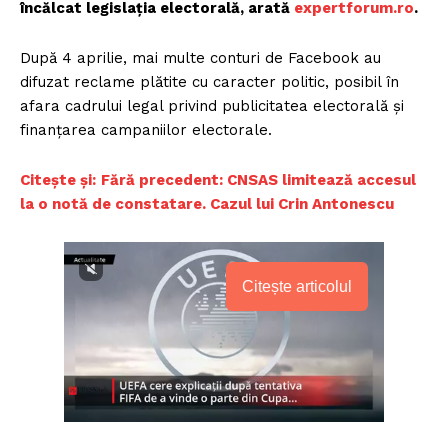
încălcat legislația electorală, arată
expertforum.ro
.
După 4 aprilie, mai multe conturi de Facebook au
difuzat reclame plătite cu caracter politic, posibil în
afara cadrului legal privind publicitatea electorală și
finanțarea campaniilor electorale.
Citește și:
Fără precedent: CNSAS limitează accesul
la o notă de constatare. Cazul lui Crin Antonescu
Citește articolul