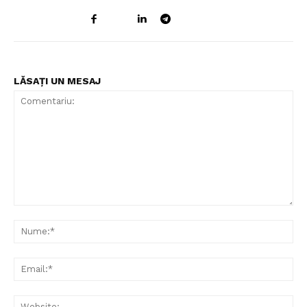
LĂSAȚI UN MESAJ
Comentariu:
Nu
Ema
Web