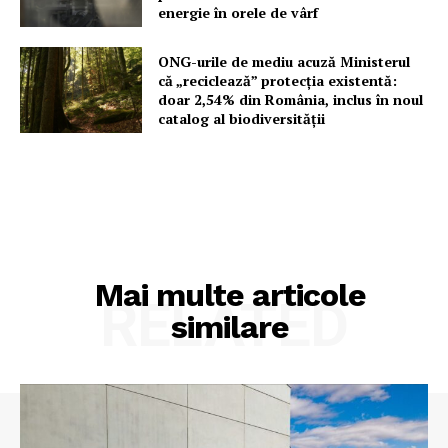
energie în orele de vârf
ONG-urile de mediu acuză Ministerul
că „reciclează” protecția existentă:
doar 2,54% din România, inclus în noul
catalog al biodiversității
Mai multe articole
RELATED
similare