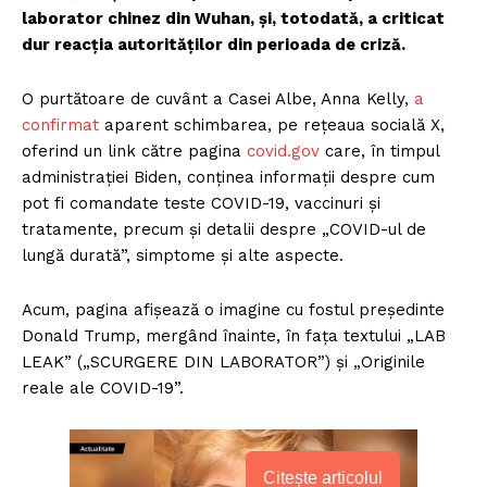
laborator chinez din Wuhan, și, totodată, a criticat
dur reacția autorităților din perioada de criză.
O purtătoare de cuvânt a Casei Albe, Anna Kelly,
a
confirmat
aparent schimbarea, pe reţeaua socială X,
oferind un link către pagina
covid.gov
care, în timpul
administraţiei Biden, conţinea informaţii despre cum
pot fi comandate teste COVID-19, vaccinuri şi
tratamente, precum şi detalii despre „COVID-ul de
lungă durată”, simptome şi alte aspecte.
Acum, pagina afişează o imagine cu fostul preşedinte
Donald Trump, mergând înainte, în faţa textului „LAB
LEAK” („SCURGERE DIN LABORATOR”) şi „Originile
reale ale COVID-19”.
Citește articolul