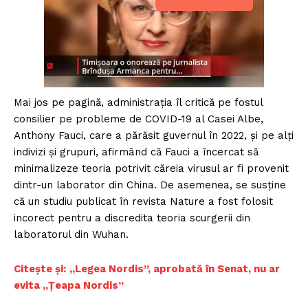
Mai jos pe pagină, administraţia îl critică pe fostul
consilier pe probleme de COVID-19 al Casei Albe,
Anthony Fauci, care a părăsit guvernul în 2022, şi pe alţi
indivizi şi grupuri, afirmând că Fauci a încercat să
minimalizeze teoria potrivit căreia virusul ar fi provenit
dintr-un laborator din China. De asemenea, se susţine
că un studiu publicat în revista Nature a fost folosit
incorect pentru a discredita teoria scurgerii din
laboratorul din Wuhan.
Citește și:
„Legea Nordis”, aprobată în Senat, nu ar
evita „Țeapa Nordis”