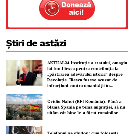
Proiecte editoriale
Rețea
Contact
Știri de astăzi
AKTUAL24 Instituție a statului, omagiu
lui Ion Iliescu pentru contribuția la
„păstrarea adevărului istoric” despre
Revoluție. Iliescu fusese acuzat de
infracțiuni contra umanității în...
Ovidiu Nahoi (RFI România): Până a
blama Spania pe tema migrației, să nu
uităm cât bine le-a făcut românilor
Telefonul pe ghidon: cum folosești