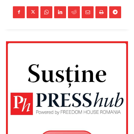
Un proiect
FREEDOM HOUSE ROMÂNIA
PRESShub
Despre noi / Echipa