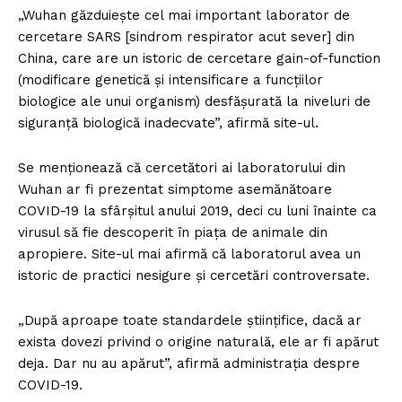
„Wuhan găzduieşte cel mai important laborator de
cercetare SARS [sindrom respirator acut sever] din
China, care are un istoric de cercetare gain-of-function
(modificare genetică şi intensificare a funcţiilor
biologice ale unui organism) desfăşurată la niveluri de
siguranţă biologică inadecvate”, afirmă site-ul.
Se menţionează că cercetători ai laboratorului din
Wuhan ar fi prezentat simptome asemănătoare
COVID-19 la sfârşitul anului 2019, deci cu luni înainte ca
virusul să fie descoperit în piaţa de animale din
apropiere. Site-ul mai afirmă că laboratorul avea un
istoric de practici nesigure şi cercetări controversate.
„După aproape toate standardele ştiinţifice, dacă ar
exista dovezi privind o origine naturală, ele ar fi apărut
deja. Dar nu au apărut”, afirmă administraţia despre
COVID-19.