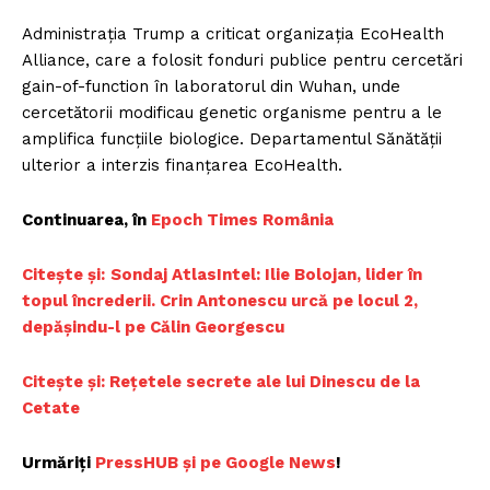
Administraţia Trump a criticat organizaţia EcoHealth
Alliance, care a folosit fonduri publice pentru cercetări
gain-of-function în laboratorul din Wuhan, unde
cercetătorii modificau genetic organisme pentru a le
amplifica funcţiile biologice. Departamentul Sănătăţii
ulterior a interzis finanţarea EcoHealth.
Continuarea, în
Epoch Times România
Citește și:
Sondaj AtlasIntel: Ilie Bolojan, lider în
topul încrederii. Crin Antonescu urcă pe locul 2,
depășindu-l pe Călin Georgescu
Citește și: Rețetele secrete ale lui Dinescu de la
Cetate
Urmăriți
PressHUB și pe Google News
!