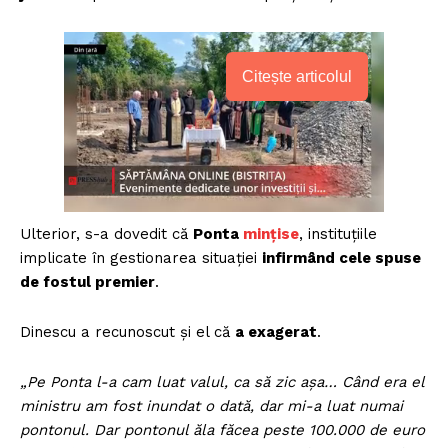
Citește articolul
Ulterior, s-a dovedit că
Ponta
mințise
, instituțiile
implicate în gestionarea situației
infirmând cele spuse
de fostul premier
.
Dinescu a recunoscut și el că
a exagerat
.
„Pe Ponta l-a cam luat valul, ca să zic așa… Când era el
ministru am fost inundat o dată, dar mi-a luat numai
pontonul. Dar pontonul ăla făcea peste 100.000 de euro