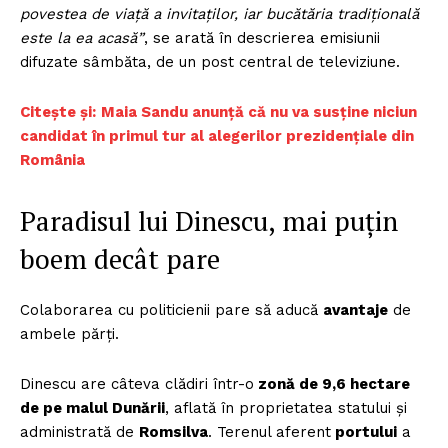
povestea de viață a invitaților, iar bucătăria tradițională
este la ea acasă”
, se arată în descrierea emisiunii
difuzate sâmbăta, de un post central de televiziune.
Citește și:
Maia Sandu anunță că nu va susține niciun
candidat în primul tur al alegerilor prezidențiale din
România
Paradisul lui Dinescu, mai puțin
boem decât pare
Colaborarea cu politicienii pare să aducă
avantaje
de
ambele părți.
Dinescu are câteva clădiri într-o
zonă de 9,6 hectare
de pe malul Dunării
, aflată în proprietatea statului și
administrată de
Romsilva
. Terenul aferent
portului
a