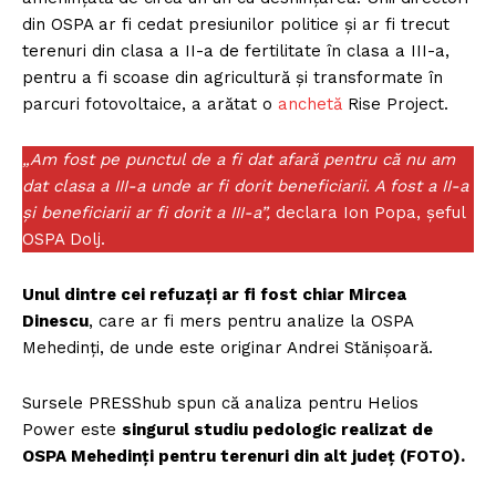
din OSPA ar fi cedat presiunilor politice și ar fi trecut
terenuri din clasa a II-a de fertilitate în clasa a III-a,
pentru a fi scoase din agricultură și transformate în
parcuri fotovoltaice, a arătat o
anchetă
Rise Project.
„Am fost pe punctul de a fi dat afară pentru că nu am
dat clasa a III-a unde ar fi dorit beneficiarii. A fost a II-a
și beneficiarii ar fi dorit a III-a”,
declara
Ion Popa, șeful
OSPA Dolj.
Unul dintre cei refuzați ar fi fost chiar Mircea
Dinescu
, care ar fi mers pentru analize la OSPA
Mehedinți, de unde este originar Andrei Stănișoară.
Sursele PRESShub spun că analiza pentru Helios
Power este
singurul studiu pedologic realizat de
OSPA Mehedinți pentru terenuri din alt județ (FOTO).