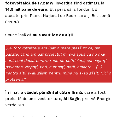
fotovoltaică de 17,2 MW
, investiția fiind estimată la
14,5 milioane de euro
. El spera să ia fonduri UE
alocate prin Planul Național de Redresare și Reziliență
(PNRR).
Spune însă că
nu a avut loc de alții
.
„Cu fotovoltaicele am luat o mare plasă pt că, din
păcate, când am dat proiectul mi s-a spus că nu mai
sunt bani decât pentru rude de politicieni, cunoașteți
povestea. Nepoți, veri, cumnați, soții, amante… (…)
Pentru alții s-au găsit, pentru mine nu s-au găsit. Nici o
problemă!”
În final,
a vândut pământul către firmă
, care a fost
preluată de un investitor turc,
Ali Sagir
, prin AS Energie
Verde SRL.