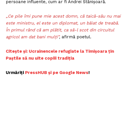
persoane influente, cum ar fi Andrei Stănișoară.
„Ce pile îmi pune mie acest domn, că taică-său nu mai
este ministru, el este un diplomat, un băiat de treabă.
În primul rând că am plătit, ca să-l scot din circuitul
agricol am dat bani mulți”
,
afirmă poetul.
Citește și: Ucrainencele refugiate la Timișoara țin
Paștile să nu uite copiii tradiția
Urmăriți
PressHUB și pe Google News
!