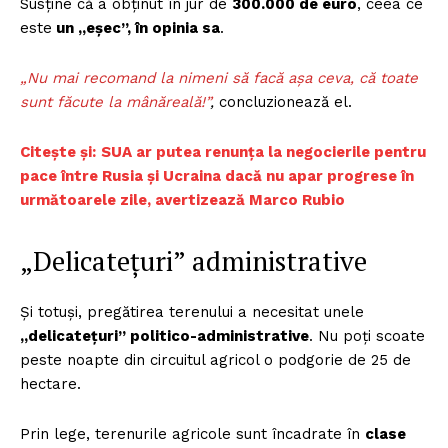
Susține că a obținut în jur de
300.000 de euro
, ceea ce
este
un „eșec”, în opinia sa
.
„Nu mai recomand la nimeni să facă așa ceva, că toate
sunt făcute la mânăreală!”
,
concluzionează el.
Citește și:
SUA ar putea renunța la negocierile pentru
pace între Rusia și Ucraina dacă nu apar progrese în
următoarele zile, avertizează Marco Rubio
„Delicatețuri” administrative
Și totuși, pregătirea terenului a necesitat unele
„delicatețuri” politico-administrative
. Nu poți scoate
peste noapte din circuitul agricol o podgorie de 25 de
hectare.
Prin lege, terenurile agricole sunt încadrate în
clase