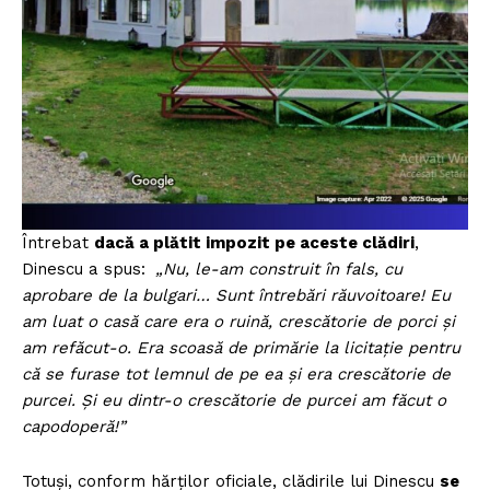
Întrebat
dacă a plătit impozit pe aceste clădiri
,
Dinescu a spus:
„Nu, le-am construit în fals, cu
aprobare de la bulgari… Sunt întrebări răuvoitoare! Eu
am luat o casă care era o ruină, crescătorie de porci și
am refăcut-o. Era scoasă de primărie la licitație pentru
că se furase tot lemnul de pe ea și era crescătorie de
purcei. Și eu dintr-o crescătorie de purcei am făcut o
capodoperă!”
Totuși, conform hărților oficiale, clădirile lui Dinescu
se