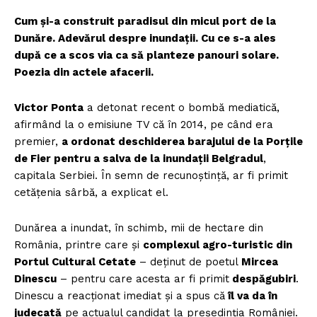
Cum și-a construit paradisul din micul port de la
Dunăre. Adevărul despre inundații. Cu ce s-a ales
după ce a scos via ca să planteze panouri solare.
Poezia din actele afacerii.
Victor Ponta
a detonat recent o bombă mediatică,
afirmând la o emisiune TV că în 2014, pe când era
premier,
a ordonat deschiderea barajului de la Porțile
de Fier pentru a salva de la inundații Belgradul
,
capitala Serbiei. În semn de recunoștință, ar fi primit
cetățenia sârbă, a explicat el.
Dunărea a inundat, în schimb, mii de hectare din
România, printre care și
complexul agro-turistic din
Portul Cultural Cetate
– deținut de poetul
Mircea
Dinescu
– pentru care acesta ar fi primit
despăgubiri
.
Dinescu a reacționat imediat și a spus că
îl va da în
judecată
pe actualul candidat la președinția României.