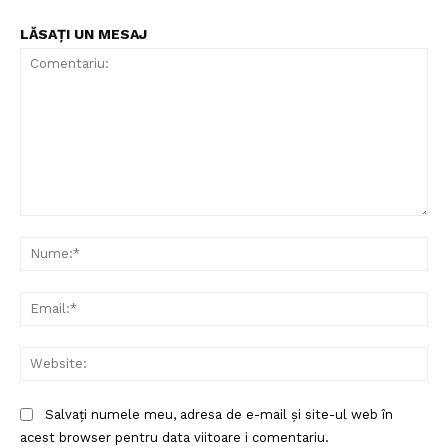
LĂSAȚI UN MESAJ
Comentariu:
Nu
Ema
Web
Salvați numele meu, adresa de e-mail și site-ul web în
acest browser pentru data viitoare i comentariu.