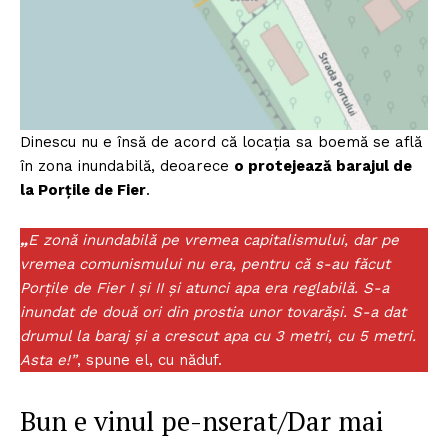
Dinescu nu e însă de acord că locația sa boemă se află
în zona inundabilă, deoarece
o protejează barajul de
la Porțile de Fier
.
„
E zonă inundabilă pe vremea capitalismului, dar pe
vremea comunismului nu era, pentru că s-au făcut
Porțile de Fier I și II și atunci apa era reglabilă. S-a
inundat de două ori din prostia unor tovarăși. S-a dat
drumul la baraj și a crescut apa cu 3 metri, cu 5 metri.
Asta e!”
, spune el, cu năduf.
Bun e vinul pe-nserat/Dar mai