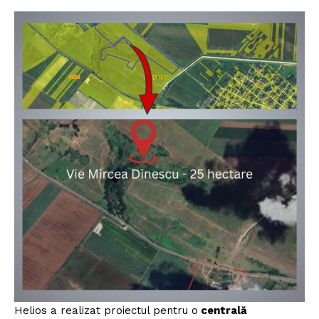
FREEDOM HOUSE ROMÂNIA
PRESShub
Despre noi / Echipa
Proiecte editoriale
Rețea
Contact
Helios a realizat proiectul pentru o
centrală