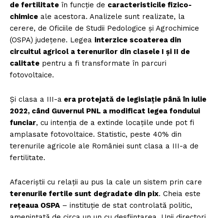
de fertilitate
în funcție de
caracteristicile fizico-
chimice
ale acestora. Analizele sunt realizate, la
cerere, de Oficiile de Studii Pedologice și Agrochimice
(OSPA) județene. Legea
interzice scoaterea din
circuitul agricol a terenurilor din clasele I și II de
calitate
pentru a fi transformate în parcuri
fotovoltaice.
Și clasa a III-a
era protejată de legislație până în iulie
2022, când Guvernul PNL a modificat legea fondului
funciar
, cu intenția de a extinde locațiile unde pot fi
amplasate fotovoltaice. Statistic, peste 40% din
terenurile agricole ale României sunt clasa a III-a de
fertilitate.
Afaceriștii cu relații au pus la cale un sistem prin care
terenurile fertile sunt degradate din pix
. Cheia este
rețeaua OSPA
– instituție de stat controlată politic,
amenințată de circa un un cu desființarea. Unii directori