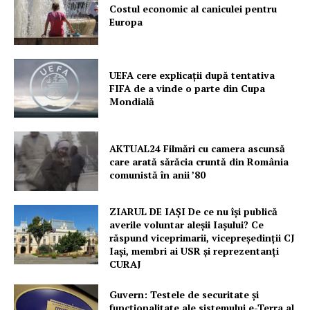
Costul economic al caniculei pentru
Europa
UEFA cere explicații după tentativa
FIFA de a vinde o parte din Cupa
Mondială
AKTUAL24 Filmări cu camera ascunsă
care arată sărăcia cruntă din România
comunistă în anii ’80
ZIARUL DE IAȘI De ce nu își publică
averile voluntar aleșii Iașului? Ce
răspund viceprimarii, vicepreședinții CJ
Iași, membri ai USR și reprezentanți
CURAJ
Guvern: Testele de securitate și
funcționalitate ale sistemului e-Terra al