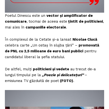
Poetul Dinescu este un
vector și amplificator de
comunicare
, tocmai de aceea este
țintit de politicieni
,
mai ales în
campaniile electorale
.
În complexul de la Cetate și-a lansat
Nicolae Ciucă
celebra carte „Un ostaș în slujba țării” –
promovată
de PNL cu 2,5 milioane de euro bani publici
pentru
candidatul liberal la șefia statului.
De altfel, mulți
politicieni și vedete
au trecut de-a
lungul timpului pe la
„Poezie și delicatețuri”
–
emisiunea TV găzduită de poet
(FOTO)
.