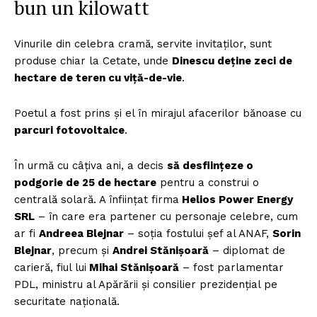
bun un kilowatt
Vinurile din celebra cramă, servite invitaților, sunt
produse chiar la Cetate, unde
Dinescu deține zeci de
hectare de teren cu viță-de-vie
.
Poetul a fost prins și el în mirajul afacerilor bănoase cu
parcuri fotovoltaice
.
În urmă cu câțiva ani, a decis
să desființeze o
podgorie de 25 de hectare
pentru a construi o
centrală solară. A înființat firma
Helios Power Energy
SRL
– în care era partener cu personaje celebre, cum
ar fi
Andreea Blejnar
– soția fostului șef al ANAF,
Sorin
Blejnar
, precum și
Andrei Stănișoară
– diplomat de
carieră, fiul lui
Mihai Stănișoară
– fost parlamentar
PDL, ministru al Apărării și consilier prezidențial pe
securitate națională.
Un proiect