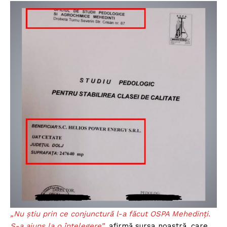
„Nu știu prin ce conjunctură l-a făcut OSPA Mehedinți.
S-a ajuns la o înțelegere”
, afirmă sursa noastră, care