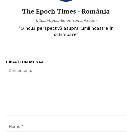
The Epoch Times - România
https://epochtimes-romania.com
"O nouă perspectivă asupra lumii noastre în
schimbare"
LĂSAȚI UN MESAJ
Comentariu:
Nu