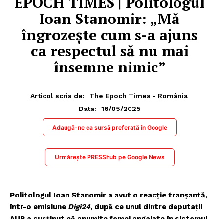
EPOCH TIMES | Politologul
Ioan Stanomir: „Mă
îngrozeşte cum s-a ajuns
ca respectul să nu mai
însemne nimic”
Articol scris de:
The Epoch Times - România
16/05/2025
Data:
Adaugă-ne ca sursă preferată în Google
Urmărește PRESShub pe Google News
Politologul Ioan Stanomir a avut o reacţie tranşantă,
într-o emisiune
Digi24
, după ce unul dintre deputaţii
AUR a susţinut că anumite femei angajate în sistemul