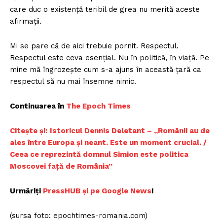
care duc o existenţă teribil de grea nu merită aceste
afirmaţii.
Mi se pare că de aici trebuie pornit. Respectul.
Respectul este ceva esenţial. Nu în politică, în viaţă. Pe
mine mă îngrozeşte cum s-a ajuns în această ţară ca
respectul să nu mai însemne nimic.
Continuarea în
The Epoch Times
Citește și:
Istoricul Dennis Deletant – „Românii au de
ales între Europa şi neant. Este un moment crucial. /
Ceea ce reprezintă domnul Simion este politica
Moscovei față de România”
Urmăriți
PressHUB și pe Google News
!
(sursa foto: epochtimes-romania.com)