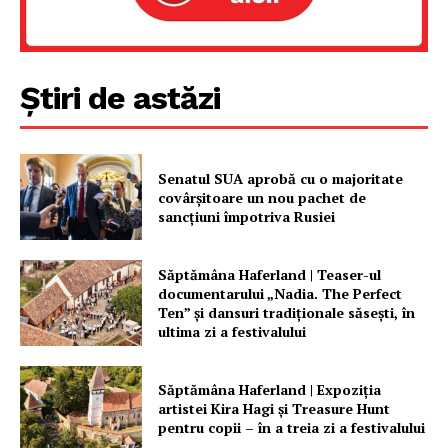
FREEDOM HOUSE ROMÂNIA
Știri de astăzi
PRESShub
Despre noi / Echipa
Senatul SUA aprobă cu o majoritate
Proiecte editoriale
covârșitoare un nou pachet de
sancțiuni împotriva Rusiei
Rețea
Contact
Săptămâna Haferland | Teaser-ul
documentarului „Nadia. The Perfect
Ten” şi dansuri tradiţionale săseşti, în
ultima zi a festivalului
Săptămâna Haferland | Expoziţia
artistei Kira Hagi şi Treasure Hunt
pentru copii – în a treia zi a festivalului