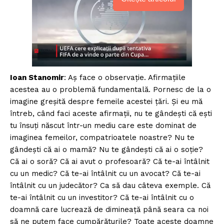
Ioan Stanomir
: Aş face o observaţie. Afirmaţiile
acestea au o problemă fundamentală. Pornesc de la o
imagine greşită despre femeile acestei ţări. Şi eu mă
întreb, când faci aceste afirmaţii, nu te gândeşti că eşti
tu însuţi născut într-un mediu care este dominat de
imaginea femeilor, compatrioatele noastre? Nu te
gândeşti că ai o mamă? Nu te gândeşti că ai o soţie?
Că ai o soră? Că ai avut o profesoară? Că te-ai întâlnit
cu un medic? Că te-ai întâlnit cu un avocat? Că te-ai
întâlnit cu un judecător? Ca să dau câteva exemple. Că
te-ai întâlnit cu un investitor? Că te-ai întâlnit cu o
doamnă care lucrează de dimineaţă până seara ca noi
să ne putem face cumpărăturile? Toate aceste doamne