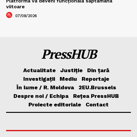
Platforma va deveni funcțională săptămâna
viitoare
07/08/2026
PressHUB
Actualitate
Justiție
Din țară
Investigații
Mediu
Reportaje
În lume / R. Moldova
2EU.Brussels
Despre noi / Echipa
Rețea PressHUB
Proiecte editoriale
Contact