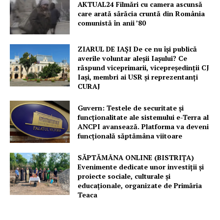
AKTUAL24 Filmări cu camera ascunsă
care arată sărăcia cruntă din România
comunistă în anii ’80
ZIARUL DE IAȘI De ce nu își publică
averile voluntar aleșii Iașului? Ce
răspund viceprimarii, vicepreședinții CJ
Iași, membri ai USR și reprezentanți
CURAJ
Guvern: Testele de securitate și
funcționalitate ale sistemului e-Terra al
ANCPI avansează. Platforma va deveni
funcțională săptămâna viitoare
SĂPTĂMÂNA ONLINE (BISTRIȚA)
Evenimente dedicate unor investiții și
proiecte sociale, culturale și
educaționale, organizate de Primăria
Teaca