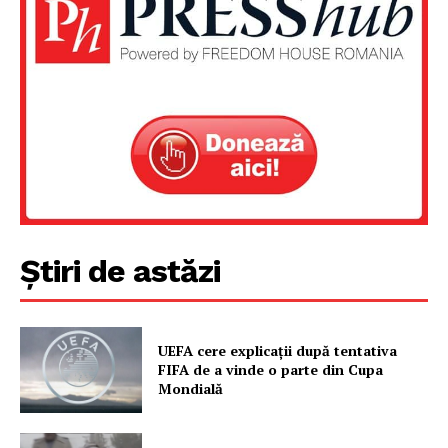
Un proiect
FREEDOM HOUSE ROMÂNIA
PRESShub
Știri de astăzi
Despre noi / Echipa
Proiecte editoriale
Rețea
UEFA cere explicații după tentativa
FIFA de a vinde o parte din Cupa
Contact
Mondială