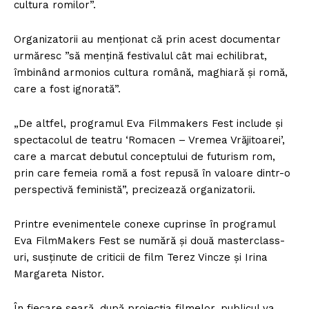
cultura romilor”.
Organizatorii au menţionat că prin acest documentar
urmăresc ”să menţină festivalul cât mai echilibrat,
îmbinând armonios cultura română, maghiară şi romă,
care a fost ignorată”.
„De altfel, programul Eva Filmmakers Fest include şi
spectacolul de teatru ‘Romacen – Vremea Vrăjitoarei’,
care a marcat debutul conceptului de futurism rom,
prin care femeia romă a fost repusă în valoare dintr-o
perspectivă feministă”, precizează organizatorii.
Printre evenimentele conexe cuprinse în programul
Eva FilmMakers Fest se numără şi două masterclass-
uri, susţinute de criticii de film Terez Vincze şi Irina
Margareta Nistor.
În fiecare seară, după proiecţia filmelor, publicul va