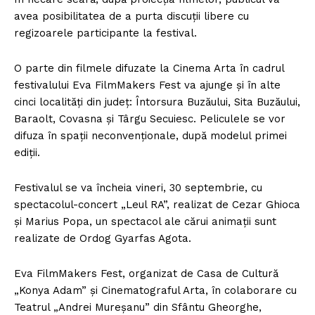
avea posibilitatea de a purta discuţii libere cu
regizoarele participante la festival.
O parte din filmele difuzate la Cinema Arta în cadrul
festivalului Eva FilmMakers Fest va ajunge şi în alte
cinci localităţi din judeţ: Întorsura Buzăului, Sita Buzăului,
Baraolt, Covasna şi Târgu Secuiesc. Peliculele se vor
difuza în spaţii neconvenţionale, după modelul primei
ediţii.
Festivalul se va încheia vineri, 30 septembrie, cu
spectacolul-concert „Leul RA”, realizat de Cezar Ghioca
şi Marius Popa, un spectacol ale cărui animaţii sunt
realizate de Ordog Gyarfas Agota.
Eva FilmMakers Fest, organizat de Casa de Cultură
„Konya Adam” şi Cinematograful Arta, în colaborare cu
Teatrul „Andrei Mureşanu” din Sfântu Gheorghe,