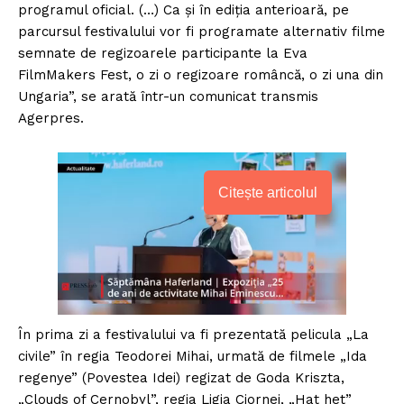
programul oficial. (…) Ca şi în ediţia anterioară, pe
parcursul festivalului vor fi programate alternativ filme
semnate de regizoarele participante la Eva
FilmMakers Fest, o zi o regizoare româncă, o zi una din
Ungaria”, se arată într-un comunicat transmis
Agerpres.
Citește articolul
În prima zi a festivalului va fi prezentată pelicula „La
civile” în regia Teodorei Mihai, urmată de filmele „Ida
regenye” (Povestea Idei) regizat de Goda Kriszta,
„Clouds of Cernobyl”, regia Ligia Ciornei, „Hat het”