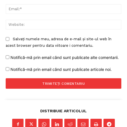
Ema
Web
Salvați numele meu, adresa de e-mail și site-ul web în
acest browser pentru data viitoare i comentariu.
Notifică-mă prin email când sunt publicate alte comentarii.
Un proiect
Notifică-mă prin email când sunt publicate articole noi.
FREEDOM HOUSE ROMÂNIA
PRESShub
DISTRIBUIE ARTICOLUL
Despre noi / Echipa
Proiecte editoriale