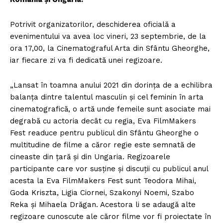
Potrivit organizatorilor, deschiderea oficială a
evenimentului va avea loc vineri, 23 septembrie, de la
ora 17,00, la Cinematograful Arta din Sfântu Gheorghe,
iar fiecare zi va fi dedicată unei regizoare.
„Lansat în toamna anului 2021 din dorinţa de a echilibra
balanţa dintre talentul masculin şi cel feminin în arta
cinematografică, o artă unde femeile sunt asociate mai
degrabă cu actoria decât cu regia, Eva FilmMakers
Fest readuce pentru publicul din Sfântu Gheorghe o
multitudine de filme a căror regie este semnată de
cineaste din ţară şi din Ungaria. Regizoarele
participante care vor susţine şi discuţii cu publicul anul
acesta la Eva FilmMakers Fest sunt Teodora Mihai,
Goda Kriszta, Ligia Ciornei, Szakonyi Noemi, Szabo
Reka şi Mihaela Drăgan. Acestora li se adaugă alte
regizoare cunoscute ale căror filme vor fi proiectate în