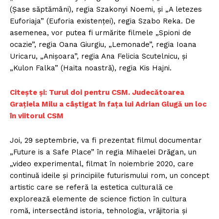
(Şase săptămâni), regia Szakonyi Noemi, şi „A letezes
Euforiaja” (Euforia existenţei), regia Szabo Reka. De
asemenea, vor putea fi urmărite filmele „Spioni de
ocazie”, regia Oana Giurgiu, „Lemonade”, regia Ioana
Uricaru, „Anişoara”, regia Ana Felicia Scutelnicu, şi
„Kulon Falka” (Haita noastră), regia Kis Hajni.
Citește și: Turul doi pentru CSM. Judecătoarea
Grațiela Milu a câștigat în fața lui Adrian Glugă un loc
în viitorul CSM
Joi, 29 septembrie, va fi prezentat filmul documentar
„Future is a Safe Place” în regia Mihaelei Drăgan, un
„video experimental, filmat în noiembrie 2020, care
continuă ideile şi principiile futurismului rom, un concept
artistic care se referă la estetica culturală ce
explorează elemente de science fiction în cultura
romă, intersectând istoria, tehnologia, vrăjitoria şi