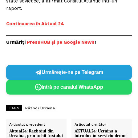
state sovietice, a afirmat Consiliul Atlantic într-un
raport.
Continuarea în Aktual 24
Urmăriți
PressHUB și pe Google New
s
!
Urmărește-ne pe Telegram
Intră pe canalul WhatsApp
TAGS
Război Ucraina
Articolul precedent
Articolul următor
Aktual24: Războiul din
AKTUAL24: Ucraina a
Ucraina, prin ochii fostului
introdus în serviciu drone