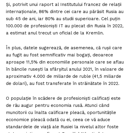
Și, potrivit unui raport al Institutului francez de relații
internaționale, 86% dintre cei care au părăsit Rusia au
sub 45 de ani, iar 80% au studii superioare. Cel puțin
100.000 de profesioniști IT au plecat din Rusia în 2022,
a estimat anul trecut un oficial de la Kremlin.
În plus, datele sugerează, de asemenea, că rușii care
au fugit au fost semnificativ mai bogați, deoarece
aproape 11,5% din economiile personale care se aflau
în băncile rusești la sfârșitul anului 2021, în valoare de
aproximativ 4.000 de miliarde de ruble (41,5 miliarde
de dolari), au fost transferate în străinătate în 2022.
O populație în scădere de profesioniști calificați este
de rău augur pentru economia rusă. Atunci când
muncitorii cu înalta calificare pleacă, oportunitățile
economice pleacă odată cu ei, ceea ce vă aduce
standardele de viață ale Rusiei la nivelul altor foste