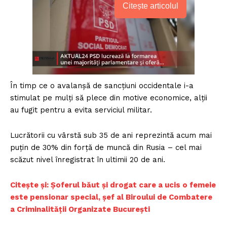
Citește articolul
În timp ce o avalanșă de sancțiuni occidentale i-a
stimulat pe mulți să plece din motive economice, alții
au fugit pentru a evita serviciul militar.
Lucrătorii cu vârstă sub 35 de ani reprezintă acum mai
puțin de 30% din forță de muncă din Rusia – cel mai
scăzut nivel înregistrat în ultimii 20 de ani.
Citește și: Șoferul băut și drogat care a ucis o femeie
este pensionar special, șef al Biroului de Combatere
a Criminalității Organizate București