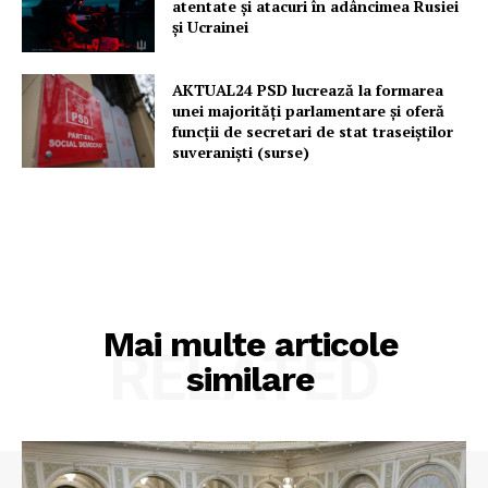
atentate și atacuri în adâncimea Rusiei
și Ucrainei
AKTUAL24 PSD lucrează la formarea
unei majorităţi parlamentare și oferă
funcții de secretari de stat traseiștilor
suveraniști (surse)
Mai multe articole
RELATED
similare