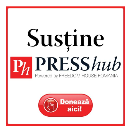
Un proiect
FREEDOM HOUSE ROMÂNIA
PRESShub
Despre noi / Echipa
Proiecte editoriale
Rețea
Contact