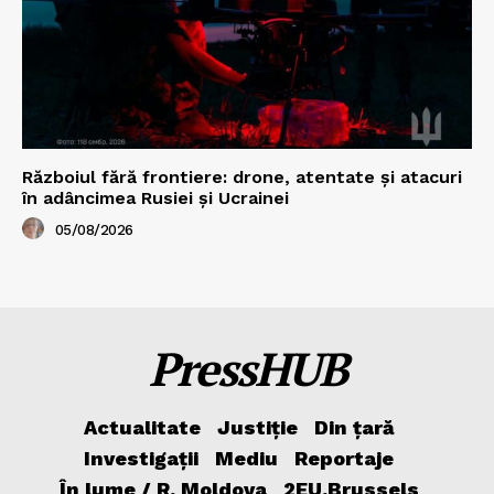
Războiul fără frontiere: drone, atentate și atacuri
în adâncimea Rusiei și Ucrainei
05/08/2026
PressHUB
Actualitate
Justiție
Din țară
Investigații
Mediu
Reportaje
În lume / R. Moldova
2EU.Brussels