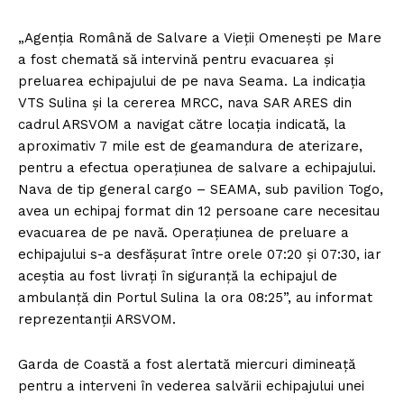
„Agenția Română de Salvare a Vieții Omenești pe Mare
a fost chemată să intervină pentru evacuarea și
preluarea echipajului de pe nava Seama. La indicația
VTS Sulina și la cererea MRCC, nava SAR ARES din
cadrul ARSVOM a navigat către locația indicată, la
aproximativ 7 mile est de geamandura de aterizare,
pentru a efectua operațiunea de salvare a echipajului.
Nava de tip general cargo – SEAMA, sub pavilion Togo,
avea un echipaj format din 12 persoane care necesitau
evacuarea de pe navă. Operațiunea de preluare a
echipajului s-a desfășurat între orele 07:20 și 07:30, iar
aceștia au fost livrați în siguranță la echipajul de
ambulanță din Portul Sulina la ora 08:25”, au informat
reprezentanții ARSVOM.
Garda de Coastă a fost alertată miercuri dimineață
pentru a interveni în vederea salvării echipajului unei