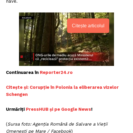
nave.
Citește articolul
Continuarea în
Reporter24.ro
Citește și: Corupție în Polonia la eliberarea vizelor
Schengen
Urmăriți
PressHUB și pe Google News
!
(
Sursa foto: Agenția Română de Salvare a Vieții
Omenești pe Mare / Facebook
)