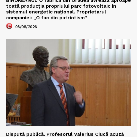
BIHOREANUL O fabrică din Oradea livrează aproape
toată producția propriului parc fotovoltaic în
sistemul energetic național. Proprietarul
companiei: „O fac din patriotism”
06/08/2026
Dispută publică. Profesorul Valerius Ciucă acuză