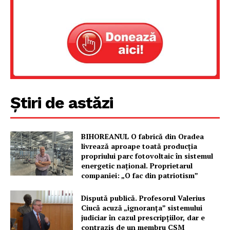
Știri de astăzi
BIHOREANUL O fabrică din Oradea
Un proiect
livrează aproape toată producția
FREEDOM HOUSE ROMÂNIA
propriului parc fotovoltaic în sistemul
energetic național. Proprietarul
companiei: „O fac din patriotism”
Dispută publică. Profesorul Valerius
Ciucă acuză „ignoranța” sistemului
PRESShub
judiciar în cazul prescripțiilor, dar e
contrazis de un membru CSM