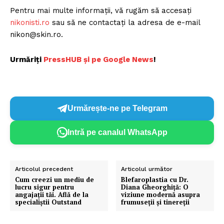
Pentru mai multe informații, vă rugăm să accesați
nikonisti.ro
sau să ne contactați la adresa de e-mail
nikon@skin.ro.
Urmăriți
P
ressHUB și pe Google News
!
Urmărește-ne pe Telegram
Intră pe canalul WhatsApp
Articolul precedent
Articolul următor
Cum creezi un mediu de
Blefaroplastia cu Dr.
lucru sigur pentru
Diana Gheorghiță: O
angajații tăi. Află de la
viziune modernă asupra
specialiștii Outstand
frumuseții și tinereții