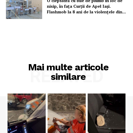
O clepsidră cu bile de plumb în loc de
nisip, în fața Curții de Apel Iași.
Flashmob la 8 ani de la violențele din...
Mai multe articole
RELATED
similare