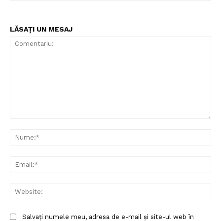
LĂSAȚI UN MESAJ
Comentariu:
Nu
Ema
Web
Salvați numele meu, adresa de e-mail și site-ul web în