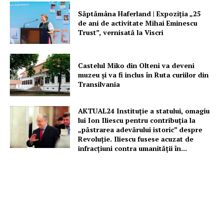
Proiecte editoriale
Săptămâna Haferland | Expoziţia „25
de ani de activitate Mihai Eminescu
Rețea
Trust”, vernisată la Viscri
Contact
Castelul Miko din Olteni va deveni
muzeu şi va fi inclus în Ruta curiilor din
Transilvania
AKTUAL24 Instituție a statului, omagiu
lui Ion Iliescu pentru contribuția la
„păstrarea adevărului istoric” despre
Revoluție. Iliescu fusese acuzat de
infracțiuni contra umanității în...