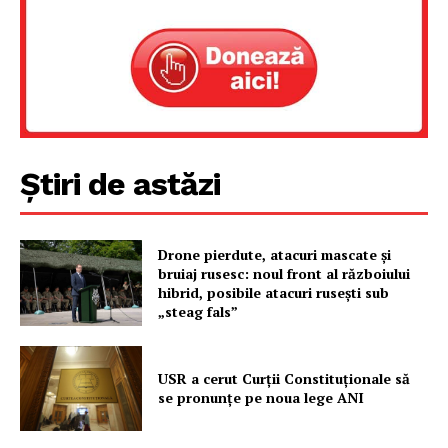
Știri de astăzi
Un proiect
Drone pierdute, atacuri mascate și
bruiaj rusesc: noul front al războiului
FREEDOM HOUSE ROMÂNIA
hibrid, posibile atacuri rusești sub
„steag fals”
USR a cerut Curții Constituționale să
PRESShub
se pronunțe pe noua lege ANI
Despre noi / Echipa