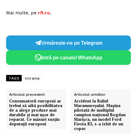
Mai multe, pe
rfi.ro
.
Urmărește-ne pe Telegram
Intră pe canalul WhatsApp
TAGS
Ucraina
Articolul precedent
Articolul următor
Consumatorii europeni ar
Accident la Raliul
trebui să aibă posibilitatea
Maramureșului. Mașina
de a alege produse mai
pilotată de multiplul
durabile și mai ușor de
campion național Bogdan
reparat. Ce măsuri susțin
Marișca, un model Ford
deputații europeni
Fiesta R5, s-a izbit de un
copac