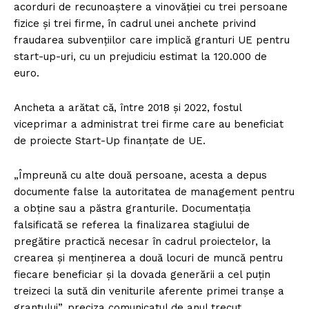
acorduri de recunoaştere a vinovăţiei cu trei persoane
fizice şi trei firme, în cadrul unei anchete privind
fraudarea subvenţiilor care implică granturi UE pentru
start-up-uri, cu un prejudiciu estimat la 120.000 de
euro.
Ancheta a arătat că, între 2018 şi 2022, fostul
viceprimar a administrat trei firme care au beneficiat
de proiecte Start-Up finanţate de UE.
„Împreună cu alte două persoane, acesta a depus
documente false la autoritatea de management pentru
a obţine sau a păstra granturile. Documentaţia
falsificată se referea la finalizarea stagiului de
pregătire practică necesar în cadrul proiectelor, la
crearea şi menţinerea a două locuri de muncă pentru
fiecare beneficiar şi la dovada generării a cel puţin
treizeci la sută din veniturile aferente primei tranşe a
grantului”, preciza comunicatul de anul trecut.