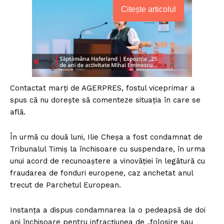
Citește articolul
Contactat marţi de AGERPRES, fostul viceprimar a
spus că nu doreşte să comenteze situaţia în care se
află.
În urmă cu două luni, Ilie Cheşa a fost condamnat de
Tribunalul Timiş la închisoare cu suspendare, în urma
unui acord de recunoaştere a vinovăţiei în legătură cu
fraudarea de fonduri europene, caz anchetat anul
trecut de Parchetul European.
Instanţa a dispus condamnarea la o pedeapsă de doi
ani închisoare pentru infracţiunea de „folosire sau