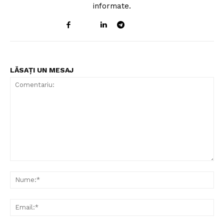
informate.
LĂSAȚI UN MESAJ
Comentariu:
Nu
Ema