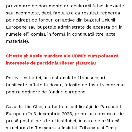
prezentare de documente ori declaraţii false, inexacte
sau incomplete, dacă fapta are ca rezultat reţinerea
pe nedrept de fonduri ori active din bugetul Uniunii
Europene sau bugetele administrate de aceasta ori în
numele ei”, comisă în formă în continuată (trei acte
materiale).
Citește și: Apele murdare ale UDMR: cum poluează
interesele de partid râurile Ier și Barcău
Potrivit instanţei, au fost anulate 114 înscrisuri
falsificate, aflate la dosar, folosite de fostul viceprimar
pentru obţinere de fonduri europene.
Cazul lui Ilie Cheşa a fost dat publicităţii de Parchetul
European în 3 decembrie 2025, printr-un comunicat de
presă postat pe site-ul instituţiei, în care se arăta că
structura din Timişoara a înaintat Tribunalului Timiş