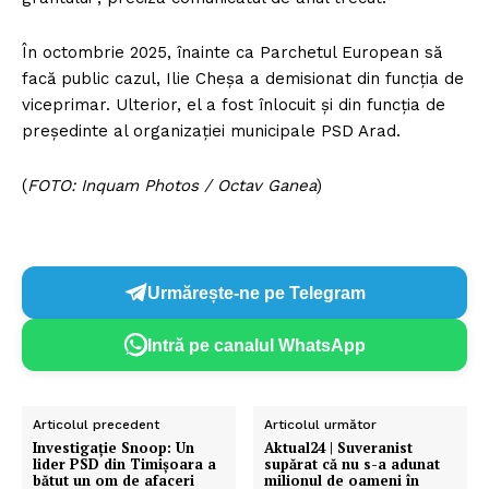
În octombrie 2025, înainte ca Parchetul European să
facă public cazul, Ilie Cheşa a demisionat din funcţia de
viceprimar. Ulterior, el a fost înlocuit şi din funcţia de
preşedinte al organizaţiei municipale PSD Arad.
(
FOTO: Inquam Photos / Octav Ganea
)
Urmărește-ne pe Telegram
Intră pe canalul WhatsApp
Articolul precedent
Articolul următor
Investigație Snoop: Un
Aktual24 | Suveranist
lider PSD din Timișoara a
supărat că nu s-a adunat
bătut un om de afaceri
milionul de oameni în