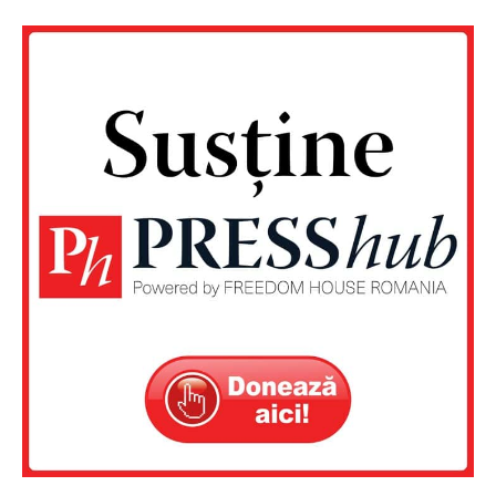
FREEDOM HOUSE ROMÂNIA
PRESShub
Despre noi / Echipa
Proiecte editoriale
Rețea
Contact