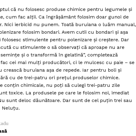
e faptul că nu folosesc produse chimice pentru legumele și
le, cum fac alții. Ca îngrășământ folosim doar gunoi de
ar. Nici ierbicid nu punem. Toată buruiana o luăm manual,
olenizare folosim bondari. Avem cutii cu bondari și așa
 folosesc stimulente pentru polenizare și creștere. Dar
escută cu stimulente o să observați că aproape nu are
 semințe și o transformă în gelatină”, completează
 fac cei mai mulți producători, ci le mulcesc cu paie – se
u crească buruiana așa de repede. Iar pentru boli și
ră cu de trei-patru ori prețul produselor chimice.
conțin chimicale, nu poți să culegi trei-patru zile
nt toxice. La produsele pe care le folosim noi, imediat
 Nu sunt deloc dăunătoare. Dar sunt de cel puțin trei sau
e Neluțu.
PRESShub
Radu
Despre noi / Echipa
asă