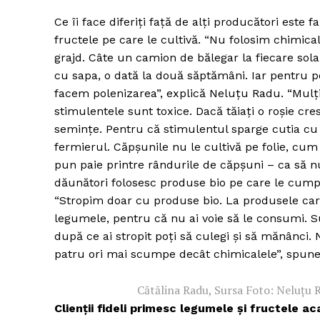
Ce îi face diferiți față de alți producători est
fructele pe care le cultivă. “Nu folosim chimica
grajd. Câte un camion de bălegar la fiecare sol
cu sapa, o dată la două săptămâni. Iar pentru p
facem polenizarea”, explică Neluțu Radu. “Mulți
stimulentele sunt toxice. Dacă tăiați o roșie cr
semințe. Pentru că stimulentul sparge cutia cu
fermierul. Căpșunile nu le cultivă pe folie, cum
pun paie printre rândurile de căpșuni – ca să n
dăunători folosesc produse bio pe care le cumpă
“Stropim doar cu produse bio. La produsele care 
legumele, pentru că nu ai voie să le consumi. Su
după ce ai stropit poți să culegi și să mănânci.
patru ori mai scumpe decât chimicalele”, spun
Cătălina Radu, Sursa Foto: Neluțu 
Clienții fideli primesc legumele și fructele ac