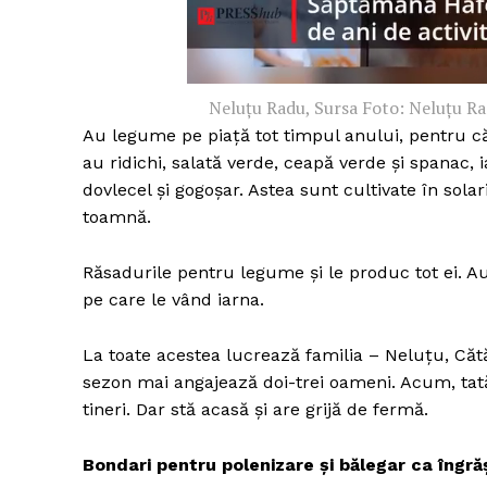
Neluțu Radu, Sursa Foto: Neluțu R
Au legume pe piață tot timpul anului, pentru că,
au ridichi, salată verde, ceapă verde și spanac, ia
dovlecel și gogoșar. Astea sunt cultivate în solar
toamnă.
Răsadurile pentru legume și le produc tot ei. Au t
pe care le vând iarna.
La toate acestea lucrează familia – Neluțu, Cătăli
sezon mai angajează doi-trei oameni. Acum, tatăl
tineri. Dar stă acasă și are grijă de fermă.
Bondari pentru polenizare și bălegar ca îngr