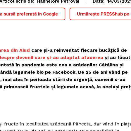
Articol scris de:
Hannelore Petrovai
Data:
14/03/202
 sursă preferată în Google
Urmărește PRESShub pe
area din Aiud
care și-a reinventat fiecare bucățică de
despre devenii care și-au adaptat afacerea
și au făcut
entată în pandemie este cea a arădenilor Cătălina și
 vândă legumele bio pe Facebook. De 25 de ani vând pe
ă, mai ales în perioada stării de urgență, oamenii s-au
ă primească fructele și legumele acasă, la același preț
 fructe în localitatea arădeană Pâncota, dar vând în piaț