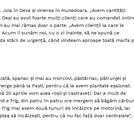
Proiecte editoriale
Joia în Deva și vinerea în Hunedoara. „Avem cantități
Rețea
. Deși au avut foarte mulți clienți care au comandat onlin
Contact
m au mai rămas doar o parte. „Avem clienții la care le
iect
Acum îi sunăm noi, cu o zi înainte, să ne spună ce
 HOUSE
da stării de urgență, când vindeam aproape toată marfa 
NIA
alată, spanac și mai au morcovi, păstârnac, pătrunjel și
 merge până la Paști, pentru că le avem plantate eșalonat.
upă 20 aprilie vom avea roșii și castraveți. Dar e mult de
ând e frig, din patru în patru ore mergem să băgăm cărbu
te frig mai avem două tunuri de încălzire pe motorină, iar
ptea să încălzești, pentru că nu fac față doar centralele”,