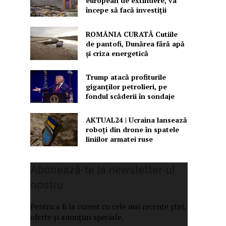
european de extindere, va
începe să facă investiții
ROMÂNIA CURATĂ Cutiile
de pantofi, Dunărea fără apă
și criza energetică
Trump atacă profiturile
giganților petrolieri, pe
fondul scăderii în sondaje
AKTUAL24 | Ucraina lansează
roboți din drone în spatele
liniilor armatei ruse
Abonează-te la newsletter-ul
nostru
Pentru a fi la curent cu cele mai recente știri,
oferte și anunțuri speciale.