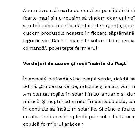
Acum livrează marfa de două ori pe săptămână. 
foarte mari și nu reușim să vindem doar online”
sau telefonic în perioada stării de urgență, acu
Un pro
ducem produsele noastre în fiecare săptămână. 
FREEDOM
legume vor. Dar nu mai este volumul din perioa
ROMÂ
comandă”, povestește fermierul.
Verdețuri de sezon și roșii înainte de Paști
În această perioadă vând ceapă verde, ridichi, s
țelină. „Cu ceapa verde, ridichile și salata vom
Am plantat roșiile în solarii în 28 ianuarie și, d
muncă. Și nopți nedormite. În perioada asta, c
în centrale să încălzim solariile. Și când e foar
cu alea trebuie să te plimbi prin solar toată noa
explică fermierul arădean.