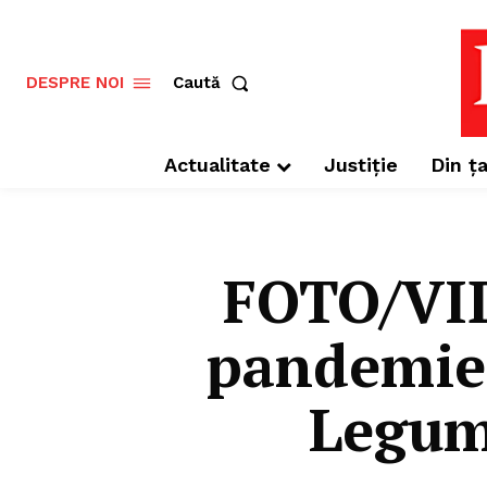
Caută
DESPRE NOI
Actualitate
Justiție
Din ța
FOTO/VID
pandemie 
Legume