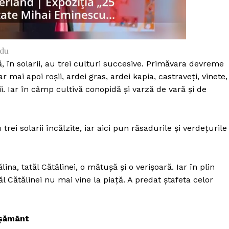
adu
 în solarii, au trei culturi succesive. Primăvara devreme
r mai apoi roșii, ardei gras, ardei kapia, castraveți, vinete,
ii. Iar în câmp cultivă conopidă și varză de vară și de
rei solarii încălzite, iar aici pun răsadurile și verdețurile
na, tatăl Cătălinei, o mătușă și o verișoară. Iar în plin
 Cătălinei nu mai vine la piață. A predat ștafeta celor
ășământ