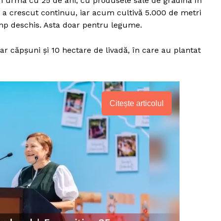
, în urmă cu 25 de ani, cu produsele sale de grădină în
or a crescut continuu, iar acum cultivă 5.000 de metri
câmp deschis. Asta doar pentru legume.
ar căpșuni și 10 hectare de livadă, în care au plantat
Citește articolul