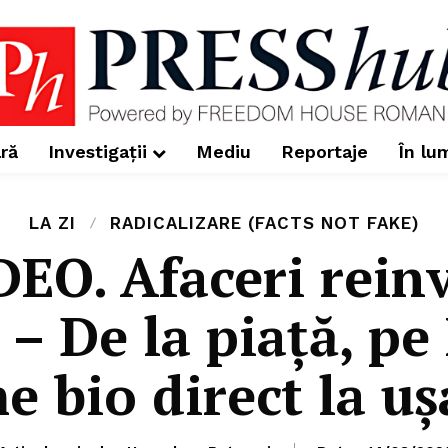
ră
Investigații
Mediu
Reportaje
În lu
LA ZI
RADICALIZARE (FACTS NOT FAKE)
EO. Afaceri reinv
– De la piață, pe
 bio direct la uș