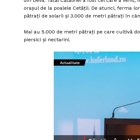
din Deva. Tatăl Cătălinei a fost cel care a venit
orașul de la poalele Cetății. De atunci, ferma l
pătrați de solarii și 3.000 de metri pătrați în 
Mai au 5.000 de metri pătrați pe care cultivă do
piersici și nectarini.