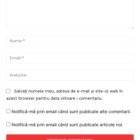
Comentariu:
Nu
Ema
Web
Un proiect
Salvați numele meu, adresa de e-mail și site-ul web în
acest browser pentru data viitoare i comentariu.
FREEDOM HOUSE ROMÂNIA
Notifică-mă prin email când sunt publicate alte comentarii.
Notifică-mă prin email când sunt publicate articole noi.
PRESShub