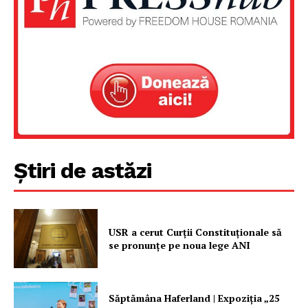
Știri de astăzi
USR a cerut Curții Constituționale să
se pronunțe pe noua lege ANI
Săptămâna Haferland | Expoziţia „25