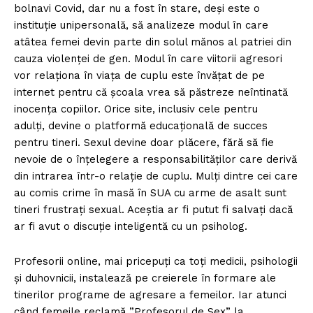
bolnavi Covid, dar nu a fost în stare, deși este o
instituție unipersonală, să analizeze modul în care
atâtea femei devin parte din solul mănos al patriei din
cauza violenței de gen. Modul în care viitorii agresori
vor relaționa în viața de cuplu este învățat de pe
internet pentru că școala vrea să păstreze neîntinată
inocența copiilor. Orice site, inclusiv cele pentru
adulți, devine o platformă educațională de succes
pentru tineri. Sexul devine doar plăcere, fără să fie
nevoie de o înțelegere a responsabilităților care derivă
din intrarea într-o relație de cuplu. Mulți dintre cei care
au comis crime în masă în SUA cu arme de asalt sunt
tineri frustrați sexual. Aceștia ar fi putut fi salvați dacă
ar fi avut o discuție inteligentă cu un psiholog.
Profesorii online, mai pricepuți ca toți medicii, psihologii
și duhovnicii, instalează pe creierele în formare ale
tinerilor programe de agresare a femeilor. Iar atunci
când femeile reclamă ”Profesorul de Sex” la