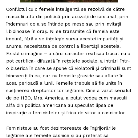
Conflictul cu o femeie inteligentă se rezolvă de către
masculii alfa din politică prin acuzații de sex anal, prin
îndemnuri de a se întinde pe mese sau prin invitații
libidinoase în oraș. Ni se transmite că femeia este
impură, fără a se înțelege sursa acestei impurități și
anume, necesitatea de control a libertății acesteia.
Există o imagine – a cărui caracter real sau trucat nu o
pot certifica- difuzată în rețelele sociale, a intrării într-
o biserică în care se spune că violatorii și criminalii sunt
bineveniți în ea, dar nu femeile gravide sau aflate în
acea perioadă a lunii. Femeile trebuie să fie unite în
susținerea drepturilor lor legitime. Cine a văzut serialul
de pe HBO, Mrs. America, a putut vedea cum masculii
alfa din politica americana au speculat lipsa de
inspirație a feministelor și frica de viitor a casnicelor.
Feministele au fost dezinteresate de îngrijorările
legitime ale femeile casnice și au preferat să