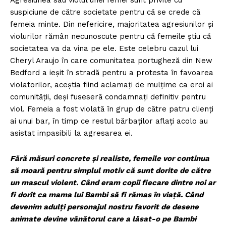
Agresiunea sau violul unei femei sunt privite cu
suspiciune de către societate pentru că se crede că
femeia minte. Din nefericire, majoritatea agresiunilor și
violurilor rămân necunoscute pentru că femeile știu că
societatea va da vina pe ele. Este celebru cazul lui
Cheryl Araujo în care comunitatea portugheză din New
Bedford a ieșit în stradă pentru a protesta în favoarea
violatorilor, aceștia fiind aclamați de mulțime ca eroi ai
comunității, deși fuseseră condamnați definitiv pentru
viol. Femeia a fost violată în grup de către patru clienți
ai unui bar, în timp ce restul bărbaților aflați acolo au
asistat impasibili la agresarea ei.
Fără măsuri concrete și realiste, femeile vor continua
să moară pentru simplul motiv că sunt dorite de către
un mascul violent. Când eram copii fiecare dintre noi ar
fi dorit ca mama lui Bambi să fi rămas în viață. Când
devenim adulți personajul nostru favorit de desene
animate devine vânătorul care a lăsat-o pe Bambi