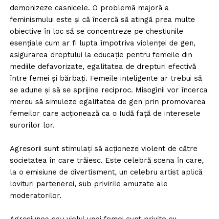
demonizeze casnicele. O problemă majoră a
feminismului este și că încercă să atingă prea multe
obiective în loc să se concentreze pe chestiunile
esențiale cum ar fi lupta împotriva violenței de gen,
asigurarea dreptului la educație pentru femeile din
mediile defavorizate, egalitatea de drepturi efectivă
între femei și bărbați. Femeile inteligente ar trebui să
se adune și să se sprijine reciproc. Misoginii vor încerca
mereu să simuleze egalitatea de gen prin promovarea
femeilor care acționează ca o Iudă față de interesele
surorilor lor.
Agresorii sunt stimulați să acționeze violent de către
societatea în care trăiesc. Este celebră scena în care,
la o emisiune de divertisment, un celebru artist aplică
lovituri partenerei, sub privirile amuzate ale
moderatorilor.