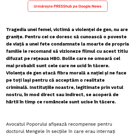
Urmărește PRESShub pe Google News
Tragedia unei femei, victimă a violenței de gen, nu are
granițe. Pentru cei ce doresc să cunoască o poveste
de viață a unei fete condamnate la moarte de propria
familie le recomand să vizioneze filmul cu acest titlu
difuzat pe rețeaua HBO. Bolile care ne omoară cel
mai probabil sunt cele care ne ucid în tăcere.
Violența de gen atacă fibra morală a nației și ne face
pe toți lași pentru că acceptăm o realitate
criminală. Instituțiile noastre, legitimate prin votul
nostru, în mod direct sau indirect, se acoperă de
hârtii în timp ce româncele sunt ucise în tăcere.
Avocatul Poporului afișează recompense pentru
doctorul Mengele în secțiile în care erau internați