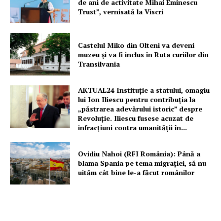
de ani de activitate Mihai Eminescu
Trust”, vernisată la Viscri
Castelul Miko din Olteni va deveni
muzeu şi va fi inclus în Ruta curiilor din
Transilvania
AKTUAL24 Instituție a statului, omagiu
lui Ion Iliescu pentru contribuția la
„păstrarea adevărului istoric” despre
Revoluție. Iliescu fusese acuzat de
infracțiuni contra umanității în...
Ovidiu Nahoi (RFI România): Până a
blama Spania pe tema migrației, să nu
uităm cât bine le-a făcut românilor