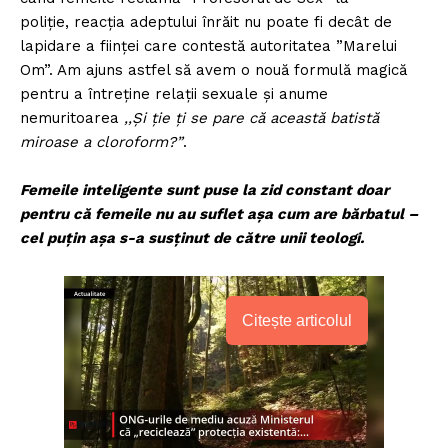
poliție, reacția adeptului înrăit nu poate fi decât de
lapidare a ființei care contestă autoritatea ”Marelui
Om”. Am ajuns astfel să avem o nouă formulă magică
pentru a întreține relații sexuale și anume
nemuritoarea
,,Și ție ți se pare că această batistă
miroase a cloroform?”
.
Femeile inteligente sunt puse la zid constant doar
pentru că femeile nu au suflet așa cum are bărbatul –
cel puțin așa s-a susținut de către unii teologi.
Citește articolul