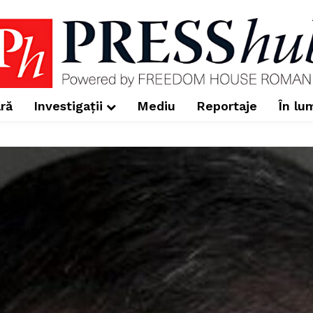
ră
Investigații
Mediu
Reportaje
În lu