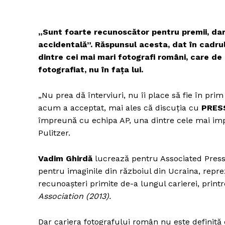
„Sunt foarte recunoscător pentru premii, dar
accidentală”. Răspunsul acesta, dat în cadrul
Un pro
dintre cei mai mari fotografi români, care de 
FREEDOM
ROMÂ
fotografiat, nu în fața lui.
„Nu prea dă înterviuri, nu îi place să fie în pr
acum a acceptat, mai ales că discuția cu
PRES
împreună cu echipa AP, una dintre cele mai imp
Pulitzer.
Vadim Ghirdă
lucrează pentru Associated Press d
pentru imaginile din războiul din Ucraina, repr
recunoașteri primite de-a lungul carierei, print
Association (2013).
Dar cariera fotografului român nu este definită 