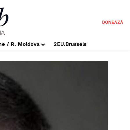
DONEAZĂ
me / R. Moldova
2EU.Brussels