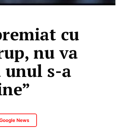
premiat cu
rup, nu va
ă unul s-a
ine”
 Google News