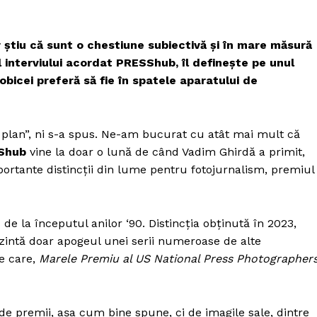
Proiecte editoriale
Rețea
 știu că sunt o chestiune subiectivă și în mare măsură
Contact
 interviului acordat PRESShub, îl definește pe unul
iect
obicei preferă să fie în spatele aparatului de
 HOUSE
NIA
im plan”, ni s-a spus. Ne-am bucurat cu atât mai mult că
Shub
vine la doar o lună de când Vadim Ghirdă a primit,
ortante distincții din lume pentru fotojurnalism, premiul
e la începutul anilor ‘90. Distincția obținută în 2023,
ezintă doar apogeul unei serii numeroase de alte
re care,
Marele Premiu al US National Press Photographer
de premii, așa cum bine spune, ci de imagile sale, dintre