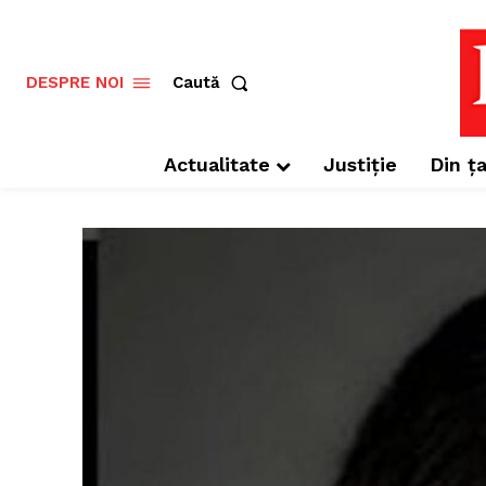
Caută
DESPRE NOI
Actualitate
Justiție
Din ța