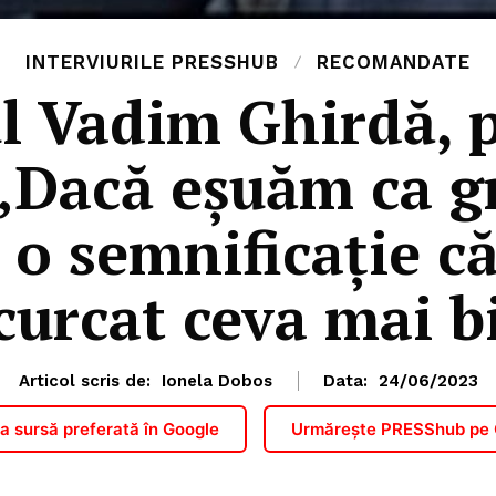
INTERVIURILE PRESSHUB
RECOMANDATE
l Vadim Ghirdă, 
 „Dacă eșuăm ca g
 o semnificație c
curcat ceva mai b
Articol scris de:
Ionela Dobos
Data:
24/06/2023
PRESShub
 sursă preferată în Google
Urmărește PRESShub pe
Despre noi / Echipa