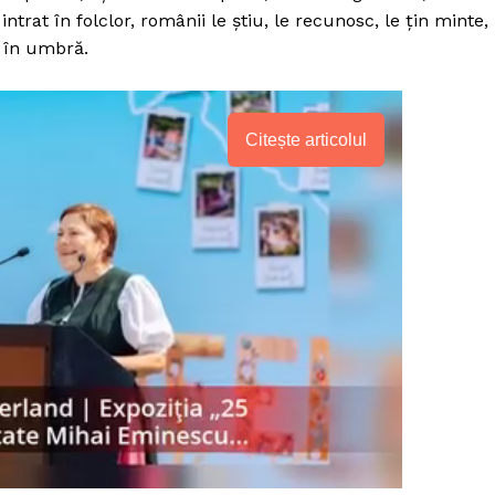
trat în folclor, românii le știu, le recunosc, le țin minte,
 în umbră.
Citește articolul