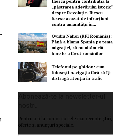
Iliescu pentru contribuția la
„păstrarea adevărului istoric”
despre Revoluție. Iliescu
fusese acuzat de infracțiuni
contra umanității în...
”.
Ovidiu Nahoi (RFI România):
Până a blama Spania pe tema
migrației, să nu uităm cât
bine le-a făcut românilor
Telefonul pe ghidon: cum
folosești navigația fără să îți
distragă atenția în trafic
Abonează-te la newsletter-ul
nostru
Pentru a fi la curent cu cele mai recente știri,
i
oferte și anunțuri speciale.