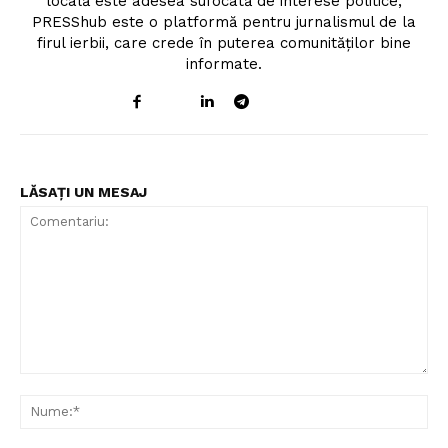
locală este adesea sufocată de interese politice,
PRESShub este o platformă pentru jurnalismul de la
firul ierbii, care crede în puterea comunităților bine
informate.
LĂSAȚI UN MESAJ
Comentariu:
Un proiect
Nu
FREEDOM HOUSE ROMÂNIA