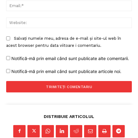
Ema
Web
PRESShub
Salvați numele meu, adresa de e-mail și site-ul web în
Despre noi / Echipa
acest browser pentru data viitoare i comentariu.
Proiecte editoriale
Notifică-mă prin email când sunt publicate alte comentarii.
Rețea
Contact
Notifică-mă prin email când sunt publicate articole noi.
DISTRIBUIE ARTICOLUL