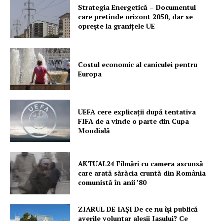
PRESShub
Strategia Energetică – Documentul
care pretinde orizont 2050, dar se
oprește la granițele UE
Despre noi / Echipa
Proiecte editoriale
Rețea
Costul economic al caniculei pentru
Europa
Contact
UEFA cere explicații după tentativa
FIFA de a vinde o parte din Cupa
Mondială
AKTUAL24 Filmări cu camera ascunsă
care arată sărăcia cruntă din România
comunistă în anii ’80
ZIARUL DE IAȘI De ce nu își publică
averile voluntar aleșii Iașului? Ce