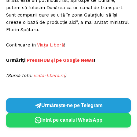
Brăila este un pol industrial, aproape de Dunăre,
putem să folosim Dunărea ca un canal de transport.
Sunt companii care se uită în zona Galaţiului să îşi
creeze o bază de producţie aici”, a mai arătat ministrul
Florin Spătaru.
Continuare în
Viața Liberă
!
Urmăriți
PressHUB și pe Google News
!
(Sursă foto:
viata-libera.ro
)
Urmărește-ne pe Telegram
Intră pe canalul WhatsApp