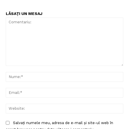
LĂSAȚI UN MESAJ
Comentariu:
Nu
Ema
Web
Salvați numele meu, adresa de e-mail și site-ul web în