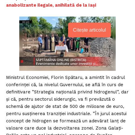
anabolizante ilegale, anihilată de la Iaşi
Citește articolul
Ministrul Economiei, Florin Spătaru, a amintit în cadrul
conferinței că, la nivelul Guvernului, se află în curs de
definitivare ”Strategia națională privind hidrogenul”, dar
și că, pentru sectorul siderurgic, va fi prevăzută o
schemă de ajutor de stat de 500 de milioane de euro,
pentru susținerea tranziției industriale. ”În jurul acestui
concept de hidrogen se formează un adevărat lanţ de
valoare care duce la dezvoltarea zonei. Zona Galaţi-