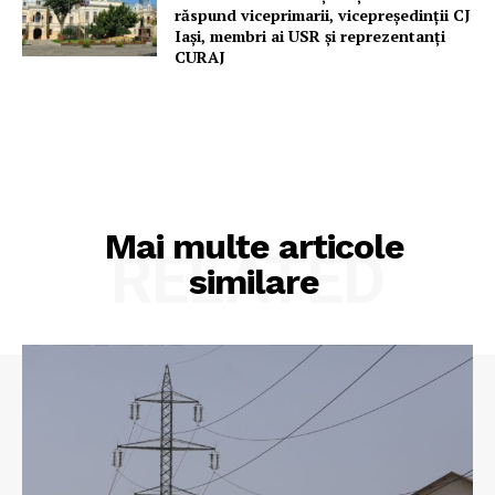
răspund viceprimarii, vicepreședinții CJ
Iași, membri ai USR și reprezentanți
CURAJ
Mai multe articole
RELATED
similare