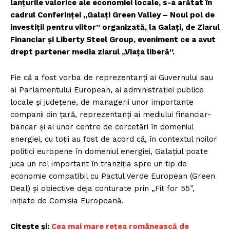
lanțurile valorice ale economiei locale, s-a arătat în
cadrul Conferinței „Galați Green Valley – Noul pol de
investiții pentru viitor” organizată, la Galați, de Ziarul
Financiar și Liberty Steel Group, eveniment ce a avut
drept partener media ziarul „Viața liberă”.
Fie că a fost vorba de reprezentanți ai Guvernului sau
ai Parlamentului European, ai administrației publice
locale și județene, de managerii unor importante
companii din țară, reprezentanți ai mediului financiar-
bancar și ai unor centre de cercetări în domeniul
energiei, cu toții au fost de acord că, în contextul noilor
politici europene în domeniul energiei, Galațiul poate
juca un rol important în tranziția spre un tip de
economie compatibil cu Pactul Verde European (Green
Deal) și obiective deja conturate prin „Fit for 55”,
inițiate de Comisia Europeană.
Citește și:
Cea mai mare reţea românească de